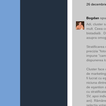
26 decembrie
Bogdan
spu
Adi, cluster 
mult. Ceea ce
bistadială . 
asupra omogen
Stratificarea
precizia "foto
impune "came
dispunerea lo
Cluster face c
de marketing
fi lucrat cu e
niciuna dintr
de eşantion a
cu stratificat
SV, apoi ind
ani). Rămâne
selecţia votan