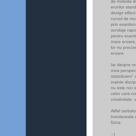
de metoda de
erorilor stan
design effect 
cursul de mult
prin esantion
sondaje rapo
pentru esanti
mare eroare,
lor nu preciz
eroare.
Iar despre rel
mea perspecti
statisticieni
inainte discip
nu este nici o
celor care cr
creativitate, 
Altfel sarbato
trandaveala a
fizica.
:-)