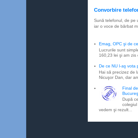
Convorbire telefon
Sună telefonul, de pe 
iar o voce de bărbat m
Emag, OPC şi de ce 
Lucrurile sunt simpl
160,23 lei şi am zis
De ce NU l-aş vota
Hai să precizez de l
Nicuşor Dan, dar am
Final d
Bucureş
După ce
colegiul
vedem şi rezult...