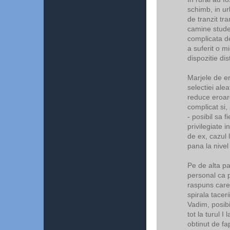
schimb, in ur
de tranzit tra
camine studen
complicata de
a suferit o m
dispozitie dist
Marjele de e
selectiei alea
reduce eroare
complicat si,
- posibil sa f
privilegiate in
de ex, cazul 
pana la nivel
Pe de alta par
personal ca p
raspuns care 
spirala taceri
Vadim, posibi
tot la turul I 
obtinut de fa