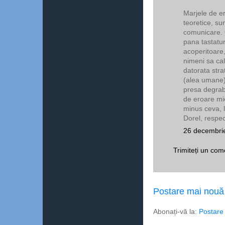
Marjele de e
teoretice, su
comunicare. O
pana tastaturi
acoperitoare
nimeni sa cal
datorata strat
(alea umane).
presa degrab
de eroare mic
minus ceva, l
Dorel, respec
26 decembrie
Trimiteți un com
Postare mai nouă
Abonați-vă la:
Postare