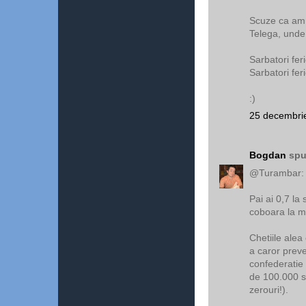
Scuze ca am 
Telega, unde 
Sarbatori fer
Sarbatori fer
:)
25 decembrie
Bogdan
spu
@Turambar:
Pai ai 0,7 la
coboara la m
Chetiile alea
a caror preven
confederatie 
de 100.000 s
zerouri!).