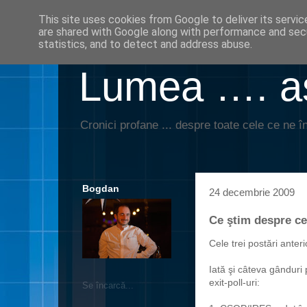
This site uses cookies from Google to deliver its servic
are shared with Google along with performance and secu
statistics, and to detect and address abuse.
Lumea …. aş
Cronici profane ... despre toate cele ce ne în
Bogdan
24 decembrie 2009
Ce ştim despre cel
Cele trei postări anteri
Iată şi câteva gânduri 
exit-poll-uri
:
Se încarcă...