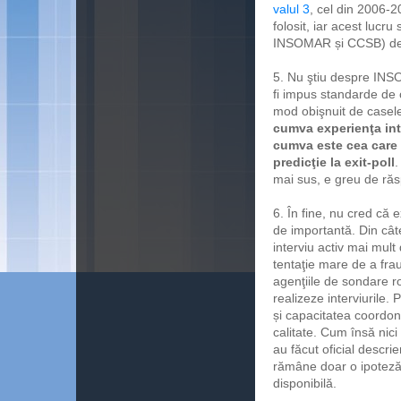
valul 3
, cel din 2006-2
folosit, iar acest lucru
INSOMAR și CCSB) de l
5. Nu ştiu despre INSO
fi impus standarde de c
mod obişnuit de casel
cumva experienţa int
cumva este cea care 
predicţie la exit-poll
.
mai sus, e greu de răs
6. În fine, nu cred că e
de importantă. Din cât
interviu activ mai mul
tentaţie mare de a fra
agenţiile de sondare r
realizeze interviurile
și capacitatea coordona
calitate. Cum însă nici
au făcut oficial descri
rămâne doar o ipoteză 
disponibilă.