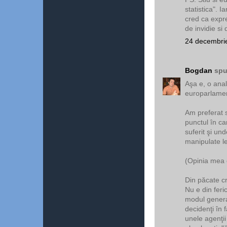
statistica". 
cred ca expr
de invidie si 
24 decembrie
Bogdan
spu
Aşa e, o anali
europarlamen
Am preferat s
punctul în ca
suferit şi un
manipulate le
(Opinia mea 
Din păcate cr
Nu e din feri
modul general
decidenţi în 
unele agenţii