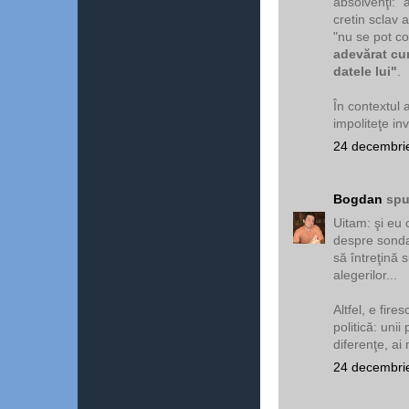
absolvenţi: "
cretin sclav 
"nu se pot c
adevărat cum
datele lui"
.
În contextul
impoliteţe in
24 decembrie
Bogdan
spu
Uitam: şi eu 
despre sonda
să întreţină 
alegerilor...
Altfel, e fire
politică: unii
diferenţe, ai 
24 decembrie