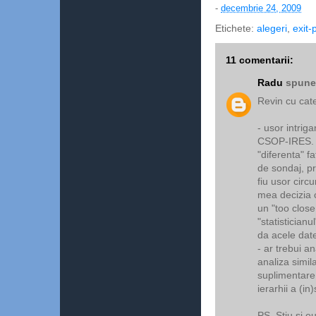
-
decembrie 24, 2009
Etichete:
alegeri
,
exit-
11 comentarii:
Radu
spunea
Revin cu cat
- usor intrig
CSOP-IRES. M
"diferenta" fa
de sondaj, pr
fiu usor circ
mea decizia 
un "too close 
"statistician
da acele date 
- ar trebui an
analiza simil
suplimentare
ierarhii a (in
PS. Stiu si eu