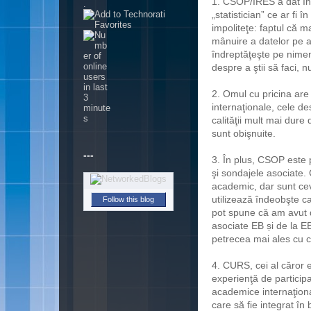
1. CSOP/IRES a dat în
.
„statistician” ce ar fi 
impoliteţe: faptul că 
mânuire a datelor pe a
îndreptăţeşte pe nimeni
despre a ştii să faci, n
2. Omul cu pricina are
internaţionale, cele d
calităţii mult mai dur
sunt obişnuite.
---
3. În plus, CSOP este 
şi sondajele asociate. 
academic, dar sunt ce
utilizează îndeobşte ca
Follow this blog
pot spune că am avut d
asociate EB și de la E
petrecea mai ales cu c
4. CURS, cei al căror ex
experienţă de participa
academice internaţion
care să fie integrat î