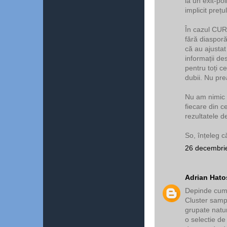
la un exit-pol
implicit prețul
În cazul CUR
fără diaspor
că au ajustat
informații de
pentru toți c
dubii. Nu pr
Nu am nimic 
fiecare din c
rezultatele d
So, înțeleg că
26 decembrie
Adrian Hato
Depinde cum 
Cluster sampl
grupate natur
o selectie de 