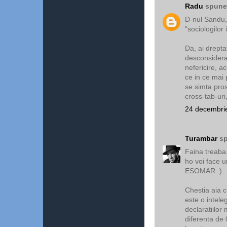
Radu
spunea
D-nul Sandu,
"sociologilor 
Da, ai drepta
desconsidera 
nefericire, a
ce in ce mai p
se simta pros
cross-tab-uri
24 decembrie
Turambar
sp
Faina treaba
ho voi face u
ESOMAR :).
Chestia aia 
este o intele
declaratiilor
diferenta de 