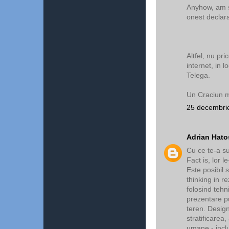
Anyhow, am se
onest declara
Altfel, nu pr
internet, in l
Telega.
Un Craciun mi
25 decembrie
Adrian Hato
Cu ce te-a s
Fact is, lor l
Este posibil 
thinking in re
folosind tehni
prezentare p
teren. Design
stratificarea
umane - inclu