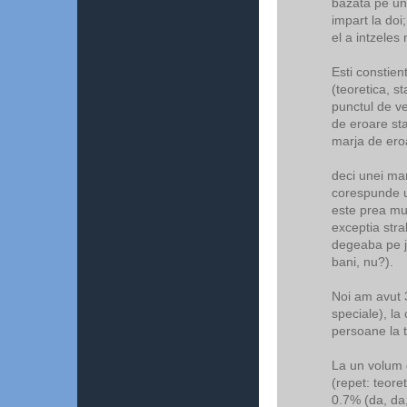
bazata pe un 
impart la doi;
el a intzeles
Esti constien
(teoretica, st
punctul de v
de eroare sta
marja de eroa
deci unei ma
corespunde u
este prea mult
exceptia stra
degeaba pe jd
bani, nu?).
Noi am avut 
speciale), l
persoane la tu
La un volum 
(repet: teore
0.7% (da, da,