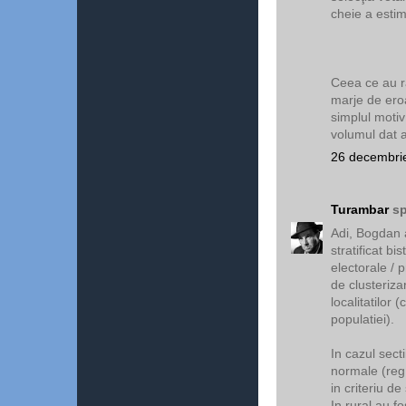
cheie a estim
Ceea ce au 
marje de eroa
simplul motiv
volumul dat a
26 decembrie
Turambar
sp
Adi, Bogdan a
stratificat bi
electorale / 
de clusteriza
localitatilor 
populatiei).
In cazul secti
normale (reg 
in criteriu de
In rural au fo