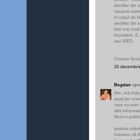
sectiilor din
riscante esti
In cazul de f
sectiilor din
fost mai mult
incredere. E 
sau IRES.
Craciun feric
25 decembrie
Bogdan
spu
Hm, mă îndoie
auzit pe cine
care nu sunt
altă informaț
făcut-o publi
Ipoteza măslu
îndoiesc să fi