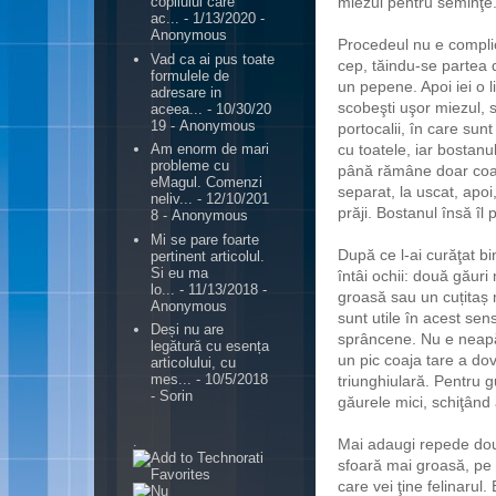
miezul pentru seminţe.
copilului care
ac...
- 1/13/2020
-
Anonymous
Procedeul nu e complic
Vad ca ai pus toate
cep, tăindu-se partea 
formulele de
un pepene. Apoi iei o l
adresare in
scobeşti uşor miezul, 
aceea...
- 10/30/20
19
- Anonymous
portocalii, în care sun
cu toatele, iar bostanul
Am enorm de mari
probleme cu
până rămâne doar coaj
eMagul. Comenzi
separat, la uscat, apoi
neliv...
- 12/10/201
prăji. Bostanul însă îl 
8
- Anonymous
Mi se pare foarte
După ce l-ai curăţat bin
pertinent articolul.
Si eu ma
întâi ochii: două găuri
lo...
- 11/13/2018
-
groasă sau un cuțitaș m
Anonymous
sunt utile în acest sen
Deși nu are
sprâncene. Nu e neapăr
legătură cu esența
un pic coaja tare a do
articolului, cu
mes...
- 10/5/2018
triunghiulară. Pentru g
- Sorin
găurele mici, schiţând a
.
Mai adaugi repede două
sfoară mai groasă, pe c
care vei ţine felinarul.