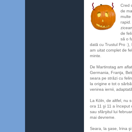
Cred c
de mai
multe 
rapid.
ziceam
de fel
să o f
dată cu Trustul Pro :)
am uitat complet de fel
minte.
De Martinstag am aflat 
Germania, Franţa, Belg
seara pe străzi cu feli
la origine e tot o sărb
venirea iernii, adapta
La Köln, de altfel, nu 
ora 11 şi 11 a început 
sau sfârşitul lui febru
mai devreme.
Seara, la şase, Irina şi