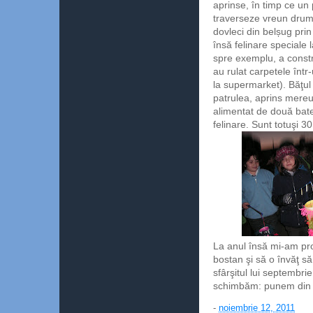
aprinse, în timp ce un 
traverseze vreun drum.
dovleci din belșug prin 
însă felinare speciale 
spre exemplu, a constr
au rulat carpetele într
la supermarket). Băţul
patrulea, aprins mereu,
alimentat de două bater
felinare. Sunt totuşi 30
La anul însă mi-am pro
bostan şi să o învăţ să
sfârşitul lui septembr
schimbăm: punem din a
-
noiembrie 12, 2011