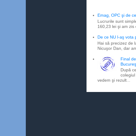
Emag, OPC şi de ce 
Lucrurile sunt simpl
160,23 lei şi am zis
De ce NU l-aş vota
Hai să precizez de l
Nicuşor Dan, dar am
Final d
Bucureş
După ce
colegiul
vedem şi rezult...