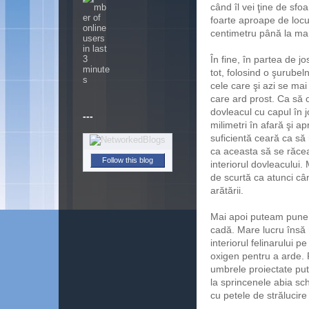
când îl vei ţine de sfo
foarte aproape de locu
centimetru până la ma
În fine, în partea de 
tot, folosind o şurubel
cele care şi azi se mai
care ard prost. Ca să 
dovleacul cu capul în 
milimetri în afară şi 
---
suficientă ceară ca să
ca aceasta să se răceas
interiorul dovleacului. 
Follow this blog
de scurtă ca atunci câ
arătării.
Mai apoi puteam pune l
cadă. Mare lucru însă
interiorul felinarului 
oxigen pentru a arde. 
umbrele proiectate pute
la sprincenele abia sc
cu petele de strălucire