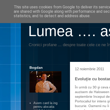
This site uses cookies from Google to deliver its servic
are shared with Google along with performance and secu
statistics, and to detect and address abuse.
Lumea …. aş
Cronici profane ... despre toate cele ce ne în
Bogdan
12 noiembrie 2011
Evoluţie cu bosta
În urmă cu 30 şi ceva d
auzisem de Haloween s
septembrie început de 
Portocaliul lor intens ş
Avem card la ing
bucurie. Oamenii nu îi 
pentru alocatia