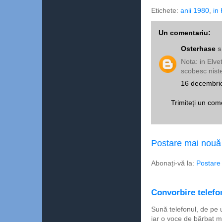
Etichete:
anii 1980
,
in
Un comentariu:
Osterhase
s
Nota: in Elve
scobesc nis
16 decembrie
Trimiteți un com
Postare mai nouă
Abonați-vă la:
Postare
Convorbire telefon
Sună telefonul, de pe 
iar o voce de bărbat m