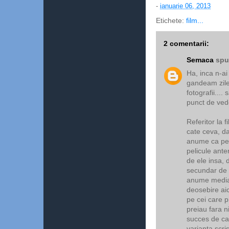
-
ianuarie 06, 2013
Etichete:
film...
2 comentarii:
Semaca
spun
Ha, inca n-ai
gandeam zilel
fotografii...
punct de ved
Referitor la 
cate ceva, da
anume ca pers
pelicule ante
de ele insa, 
secundar de d
anume media. 
deosebire aic
pe cei care p
preiau fara n
succes de cat
varianta scr