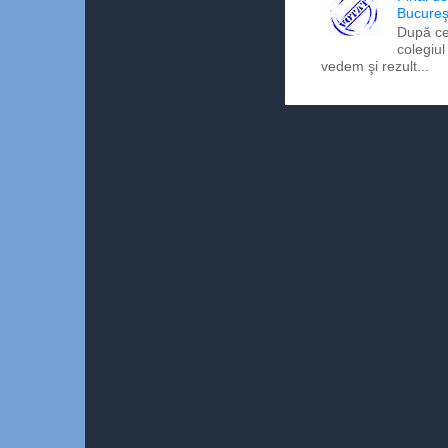
Bucureş
După ce
colegiul
vedem şi rezult...