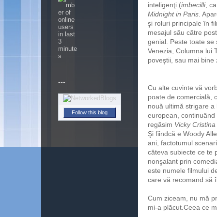
inteligenţi (
imbecilli
, ca
Midnight in Paris
. Apar
şi roluri principale în
mesajul său către poste
genial. Peste toate se
Venezia, Columna lui Tr
poveştii, sau mai bine 
---
Cu alte cuvinte vă vor
poate de comercială, c
nouă ultimă strigare a 
Follow this blog
european, continuând d
regăsim
Vicky Cristin
Şi fiindcă e Woody Alle
ani, factotumul scenari
câteva subiecte ce te 
nonşalant prin comed
este numele filmului d
care vă recomand să îl
Cum ziceam, nu mă pric
mi-a plăcut.Ceea ce m-