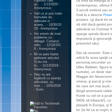
ca Irina să meargă la 
copilului care
ac...
- 1/13/2020
-
contemporan, ultimul f
Anonymous
îl ascult vorbind sau 
Vad ca ai pus toate
însă la a descrie
Poian
formulele de
postare. (şi dacă tot 
adresare in
să văd dacă gestul post
aceea...
- 10/30/20
19
- Anonymous
adevărat un Comisar Mo
sparge spirala tăcerii
Am enorm de mari
probleme cu
impostură şi ignoranţă
eMagul. Comenzi
prezentul său).
neliv...
- 12/10/201
8
- Anonymous
Dar să revenim. Este 
Mi se pare foarte
adică fix acea speţă c
pertinent articolul.
Si eu ma
personaj secundar un 
lo...
- 11/13/2018
-
(Alec Baldwin, figura l
Anonymous
numele), un tânăr star 
Deși nu are
Maggie din
Newsroom
legătură cu esența
cineva, şi parcă şi mi
articolului, cu
mes...
- 10/5/2018
de care am mai auzit, 
- Sorin
lângă americanii celebri
frunte cu cel ce a juca
.
IMDb să trăiască!), cu 
plasată în Europa, şi fă
lor (la fel ca ai noştri,