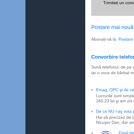
Trimiteți un com
Postare mai nouă
Abonați-vă la:
Postare
Convorbire telefon
Sună telefonul, de pe 
iar o voce de bărbat m
Emag, OPC şi de ce 
Lucrurile sunt simpl
160,23 lei şi am zis
De ce NU l-aş vota
Hai să precizez de l
Nicuşor Dan, dar am
Final d