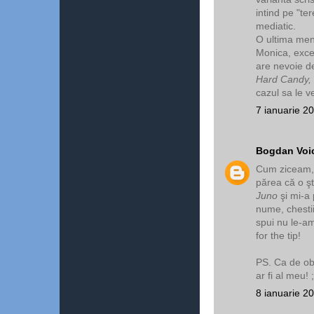
intind pe "te
mediatic.
O ultima men
Monica, exce
are nevoie de
Hard Candy,
cazul sa le ve
7 ianuarie 2
Bogdan Voi
Cum ziceam, 
părea că o ş
Juno
şi mi-a 
nume, chestii
spui nu le-am
for the tip!
PS. Ca de obi
ar fi al meu! ;
8 ianuarie 2