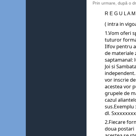
Prin urmare, după o dr
R E G U L A M
( intra in vig
1.Vom oferi s
tuturor format
Ilfov pentru a
de materiale z
saptamanal: lu
Joi si Sambat
independent. (
vor inscrie 
acestea vor pu
grupele de mai
cazul aliantel
sus.Exemplu :
dl. Sxxxxxxxx
2.Fiecare for
doua postari  
acestea se ste