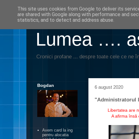
This site uses cookies from Google to deliver its servic
are shared with Google along with performance and secu
statistics, and to detect and address abuse.
Lumea …. aş
Cronici profane ... despre toate cele ce ne în
Bogdan
6 august 2020
"Administratorul 
Libertatea are 
A afirma însă
Avem card la ing
pentru alocatia