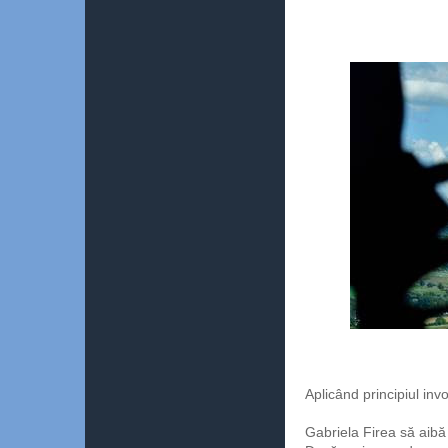
Aplicând principiul inv
Gabriela Firea să aibă