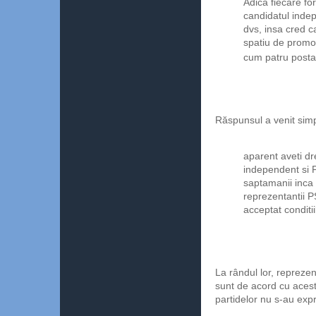
Adica fiecare fo
candidatul inde
dvs, insa cred ca
spatiu de promov
cum patru posta
Răspunsul a venit simpl
aparent aveti dre
independent si P
saptamanii inca 
reprezentantii P
acceptat conditii
La rândul lor, reprezen
sunt de acord cu acest
partidelor nu s-au exp