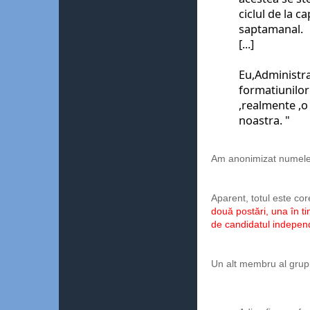
ciclul de la ca
saptamanal. 
[...]
Eu,Administra
formatiunilor 
,realmente ,o
noastra. 
"
Am anonimizat numele
Aparent, totul este core
două postări, una în t
de candidatul indepen
Un alt membru al grupul