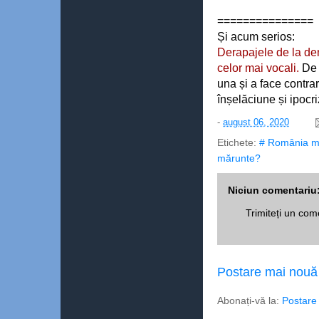
===============
Și acum serios: 
Derapajele de la dem
celor mai vocali.
 De 
una și a face contrar
înșelăciune și ipocri
-
august 06, 2020
Etichete:
# România m
mărunte?
Niciun comentariu
Trimiteți un com
Postare mai nouă
Abonați-vă la:
Postare