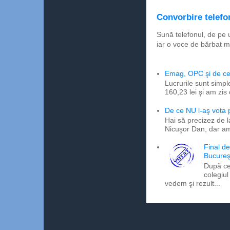
Convorbire telefon
Sună telefonul, de pe 
iar o voce de bărbat m
Emag, OPC şi de ce 
Lucrurile sunt simpl
160,23 lei şi am zis
De ce NU l-aş vota
Hai să precizez de l
Nicuşor Dan, dar am
Final d
Bucureş
După ce
colegiul
vedem şi rezult...