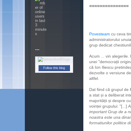
===============
Povesteam
cu ceva tim
administratorului unui
grup dedicat chestiunil
---
Acum ... vin alegerile
unei "democrații origin
că Ion Iliescu pretin
Follow this blog
dezvolte o versiune de 
altfel.
Dat fiind că grupul de
a stat și a deliberat i
majorității și despre c
voinței grupului: "[...]
A
important Grup de a nu
noastra este una dinam
formatiunilor politice 