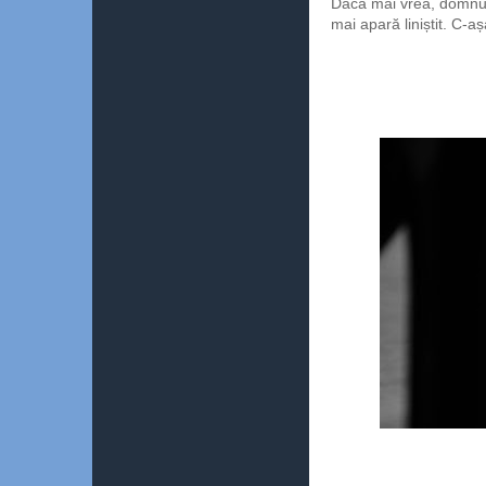
Dacă mai vrea, domnul
mai apară liniștit. C-a