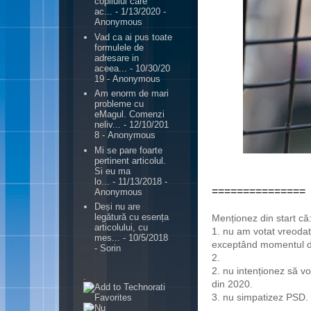
copilului care
ac...
- 1/13/2020
-
Anonymous
Vad ca ai pus toate
formulele de
adresare in
aceea...
- 10/30/20
19
- Anonymous
Am enorm de mari
probleme cu
eMagul. Comenzi
neliv...
- 12/10/201
8
- Anonymous
Mi se pare foarte
pertinent articolul.
Si eu ma
lo...
- 11/13/2018
-
===============
Anonymous
Deși nu are
legătură cu esența
Menționez din start că
articolului, cu
1. nu am votat vreoda
mes...
- 10/5/2018
exceptând momentul de t
- Sorin
2.
2. nu intenționez să v
.
din 2020.
3. nu simpatizez PSD.