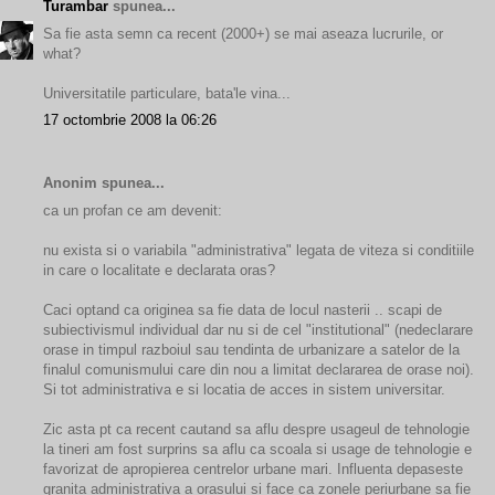
Turambar
spunea...
Sa fie asta semn ca recent (2000+) se mai aseaza lucrurile, or
what?
Universitatile particulare, bata'le vina...
17 octombrie 2008 la 06:26
Anonim spunea...
ca un profan ce am devenit:
nu exista si o variabila "administrativa" legata de viteza si conditiile
in care o localitate e declarata oras?
Caci optand ca originea sa fie data de locul nasterii .. scapi de
subiectivismul individual dar nu si de cel "institutional" (nedeclarare
orase in timpul razboiul sau tendinta de urbanizare a satelor de la
finalul comunismului care din nou a limitat declararea de orase noi).
Si tot administrativa e si locatia de acces in sistem universitar.
Zic asta pt ca recent cautand sa aflu despre usageul de tehnologie
la tineri am fost surprins sa aflu ca scoala si usage de tehnologie e
favorizat de apropierea centrelor urbane mari. Influenta depaseste
granita administrativa a orasului si face ca zonele periurbane sa fie