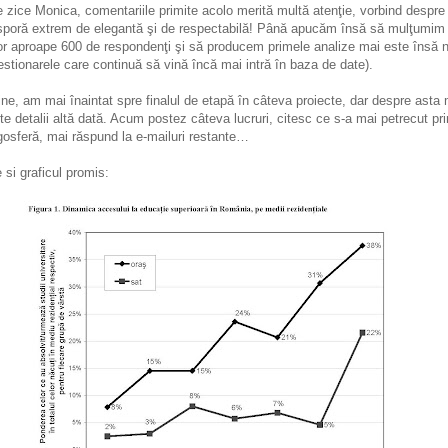
e zice Monica, comentariile primite acolo merită multă atenţie, vorbind despre
sporă extrem de elegantă şi de respectabilă! Până apucăm însă să mulţumim
or aproape 600 de respondenţi şi să producem primele analize mai este însă n
estionarele care continuă să vină încă mai intră în baza de date).
fine, am mai înaintat spre finalul de etapă în câteva proiecte, dar despre asta
te detalii altă dată. Acum postez câteva lucruri, citesc ce s-a mai petrecut pri
gosferă, mai răspund la e-mailuri restante…
e si graficul promis: