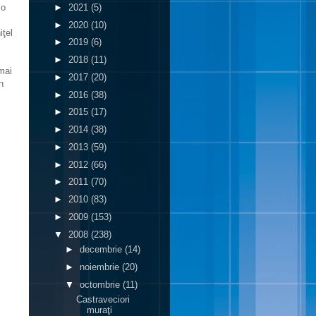
►
2021
(5)
 o
►
2020
(10)
iţel
►
2019
(6)
►
2018
(11)
 mai
►
2017
(20)
n
►
2016
(38)
►
2015
(17)
►
2014
(38)
►
2013
(59)
►
2012
(66)
►
2011
(70)
►
2010
(83)
►
2009
(153)
▼
2008
(238)
►
decembrie
(14)
►
noiembrie
(20)
▼
octombrie
(11)
Castraveciori
muraţi