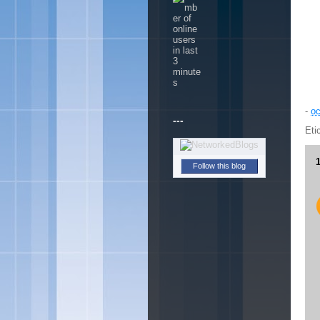
-
oc
---
Eti
Follow this blog