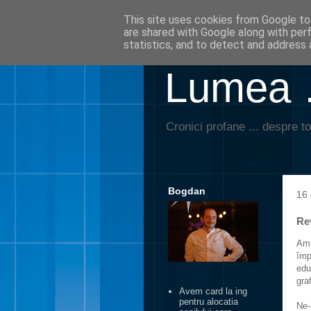
This site uses cookies from Google to 
are shared with Google along with per
statistics, and to detect and address 
Lumea …
Cronici profane ... despre to
Bogdan
16 
Re
Am 
împ
edu
gra
Avem card la ing
pentru alocatia
Ne-