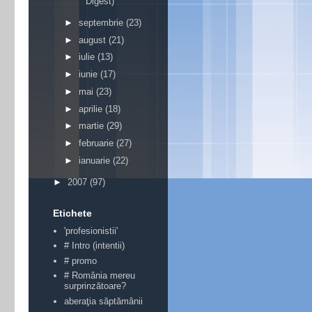
Digest)
►
septembrie
(23)
►
august
(21)
►
iulie
(13)
►
iunie
(17)
►
mai
(23)
►
aprilie
(18)
►
martie
(29)
►
februarie
(27)
►
ianuarie
(22)
►
2007
(97)
Etichete
'profesionistii'
# Intro (intentii)
# promo
# România mereu
surprinzătoare?
aberaţia săptămânii