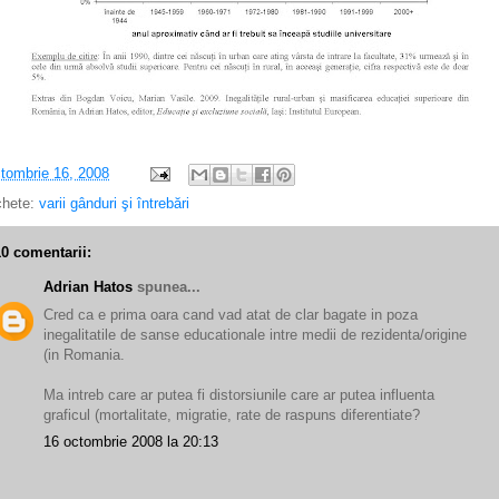
tombrie 16, 2008
chete:
varii gânduri şi întrebări
10 comentarii:
Adrian Hatos
spunea...
Cred ca e prima oara cand vad atat de clar bagate in poza
inegalitatile de sanse educationale intre medii de rezidenta/origine
(in Romania.
Ma intreb care ar putea fi distorsiunile care ar putea influenta
graficul (mortalitate, migratie, rate de raspuns diferentiate?
16 octombrie 2008 la 20:13