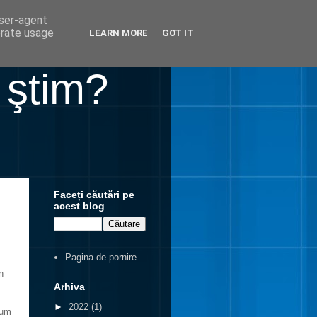
user-agent
erate usage
LEARN MORE
GOT IT
 ştim?
Faceți căutări pe
acest blog
Pagina de pornire
n
Arhiva
►
2022
(1)
cum