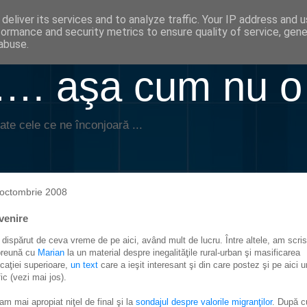
deliver its services and to analyze traffic. Your IP address and 
formance and security metrics to ensure quality of service, gen
abuse.
. aşa cum nu o
ate cele ce ne înconjoară ...
octombrie 2008
venire
dispărut de ceva vreme de pe aici, având mult de lucru. Între altele, am scris
reună cu
Marian
la un material despre inegalităţile rural-urban şi masificarea
caţiei superioare,
un text
care a ieşit interesant şi din care postez şi pe aici u
fic (vezi mai jos).
am mai apropiat niţel de final şi la
sondajul despre valorile migranţilor
. După 