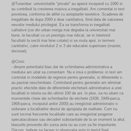
@Turambar: universitatile "private" au aparut incepand cu 1990 si
au contribuit la cresterea masiva a inegalitatii. Am comentat in text
povetsea, conforma de altfel cu asteptarile teoretice. Scaderea de
inegalitate de dupa 2000 e doar cantitativa, fiind data de saturarea
nevoilor mediului privilegiat. Ea se transforma in inegalitati
calitative (cei din urban merga mai degraba la universitati mai
bune, la facultati cu un prestigiu mai ridicat, iar in interiorul
facultatii la sectii mai bine cotate) si se muta apoi, in termeni
cantitativi, catre niveluluri 2 si 3 ale educatiei superioare (master,
doctorat).
@Cristi:
- despre potentialul bias dat de schimbarea administrativa a
mediului am uitat sa comentam. Nu e insa o problema: in text am
controlat in modelele de regresie pentru generatie, si diferentele s-
au pastrat neschimbate. Controland pentru generatie am eliminat
practic efectele date de diferentele etichetarii adminitrative a unei
localitati in istoria sa din ultimii 100 de ani. In plus, sa nu uitam ca
momentele cheie ale schimbarilor de etichete (1938, 1949-parca,
1968-parca, inceputul anilor 2000) au inregistrat administrativ o
ordonare a localitatilor destul de apropiata de realitate. Cum nu
sunt tocmai frecvente localitaile care au inregistrat progerse
specataculoase sau decaderi substantiale de la un moment la altul,
biasurile provenite din sursa asta nu au cum sa fie importante.
Oricum, trebuie sa facem si observatia asta in textul final.