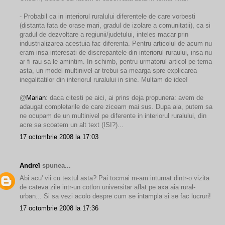
- Probabil ca in interiorul ruralului diferentele de care vorbesti
(distanta fata de orase mari, gradul de izolare a comunitatii), ca si
gradul de dezvoltare a regiunii/judetului, inteles macar prin
industrializarea acestuia fac diferenta. Pentru articolul de acum nu
eram insa interesati de discrepantele din interiorul ruraului, insa nu
ar fi rau sa le amintim. In schimb, pentru urmatorul articol pe tema
asta, un model multinivel ar trebui sa mearga spre explicarea
inegalitatilor din interiorul ruralului in sine. Multam de idee!
@
Marian
: daca citesti pe aici, ai prins deja propunera: avem de
adaugat completarile de care ziceam mai sus. Dupa aia, putem sa
ne ocupam de un multinivel pe diferente in interiorul ruralului, din
acre sa scoatem un alt text (ISI?)...
17 octombrie 2008 la 17:03
Andreï
spunea...
Abi acu' vii cu textul asta? Pai tocmai m-am inturnat dintr-o vizita
de cateva zile intr-un cotlon universitar aflat pe axa aia rural-
urban... Si sa vezi acolo despre cum se intampla si se fac lucruri!
17 octombrie 2008 la 17:36