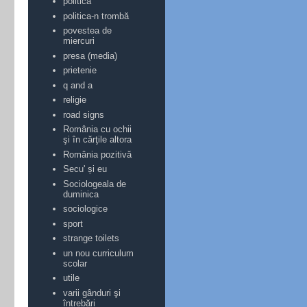
politica
politica-n trombă
povestea de
miercuri
presa (media)
prietenie
q and a
religie
road signs
România cu ochii
şi în cărţile altora
România pozitivă
Secu' și eu
Sociologeala de
duminica
sociologice
sport
strange toilets
un nou curriculum
scolar
utile
varii gânduri şi
întrebări