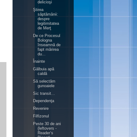
delicioşi
Ştirea
săptămânii:
despre
legitimitatea
de Merţ
De ce Procesul
Bologna
înseamnă de
fapt mărirea
du...
Înainte
Gălbuia apă
caldă
Să selectăm
gunoaiele
Sic transit…
Dependenţa
Revenire
Filfizonul
Peste 30 de ani
(leftovers -
Reader’s