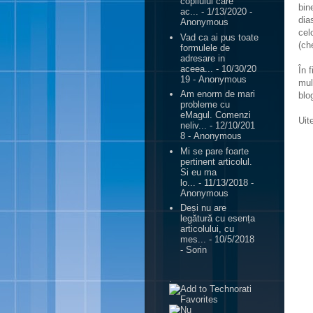
copilului care
bin
ac...
- 1/13/2020
-
dia
Anonymous
cel
Vad ca ai pus toate
(ch
formulele de
adresare in
aceea...
- 10/30/20
În 
19
- Anonymous
mul
Am enorm de mari
blo
probleme cu
eMagul. Comenzi
Uit
neliv...
- 12/10/201
8
- Anonymous
Mi se pare foarte
pertinent articolul.
Si eu ma
lo...
- 11/13/2018
-
Anonymous
Deși nu are
legătură cu esența
articolului, cu
mes...
- 10/5/2018
- Sorin
.