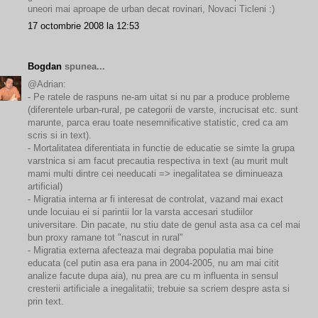
uneori mai aproape de urban decat rovinari, Novaci Ticleni :)
17 octombrie 2008 la 12:53
Bogdan
spunea...
@Adrian:
- Pe ratele de raspuns ne-am uitat si nu par a produce probleme
(diferentele urban-rural, pe categorii de varste, incrucisat etc. sunt
marunte, parca erau toate nesemnificative statistic, cred ca am
scris si in text).
- Mortalitatea diferentiata in functie de educatie se simte la grupa
varstnica si am facut precautia respectiva in text (au murit mult
mami multi dintre cei needucati => inegalitatea se diminueaza
artificial)
- Migratia interna ar fi interesat de controlat, vazand mai exact
unde locuiau ei si parintii lor la varsta accesari studiilor
universitare. Din pacate, nu stiu date de genul asta asa ca cel mai
bun proxy ramane tot "nascut in rural"
- Migratia externa afecteaza mai degraba populatia mai bine
educata (cel putin asa era pana in 2004-2005, nu am mai citit
analize facute dupa aia), nu prea are cu m influenta in sensul
cresterii artificiale a inegalitatii; trebuie sa scriem despre asta si
prin text.