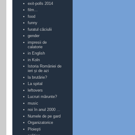
exit-polls 2014
film...
food
funny
furatul căciulii
gender
impresii de
calatorie
in English
in Koln
Istoria României de
ieri și de azi
la brutărie?
La spital
leftovers
Lucruri mărunte?
music
noi în anul 2000 ...
Numele de pe gard
Organizatorice
Ploieşti