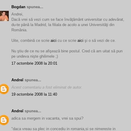
Bogdan
spunea...
Andrei,
Dacă vrei să vezi cum se face învăţământ universitar cu adevărat,
du-te până la Madrid, la filiala de acolo a unei Universităţi din
România.
Uite, combină ce scrie
aici
cu ce scrie
aici
şi o să vezi de ce.
Nu ştiu de ce nu se afişează bine postul. Cred că am uitat să pun
pe undeva nişte ghilimele ;)
17 octombrie 2008 la 20:01
Andreï
spunea...
Acest comentariu a fost eliminat de autor.
19 octombrie 2008 la 11:40
Andreï
spunea...
adica sa mergem in vacanta, vrei sa spui?
"daca vreau sa plec in concediu in romania,si se nimereste in