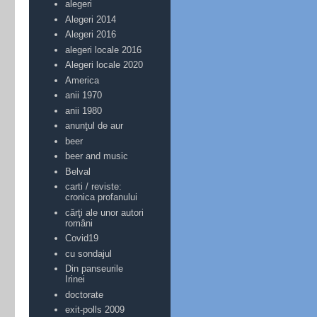
alegeri
Alegeri 2014
Alegeri 2016
alegeri locale 2016
Alegeri locale 2020
America
anii 1970
anii 1980
anunţul de aur
beer
beer and music
Belval
carti / reviste:
cronica profanului
cărţi ale unor autori
români
Covid19
cu sondajul
Din panseurile
Irinei
doctorate
exit-polls 2009