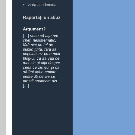
viata academica
Raportați un abuz
Argument?
[
...
]
scriu că aşa am
chef, nesistematic,
fără nici un fel de
public ţintă, fără să
popularizez prea mult
blog-ul, ca să văd ce
mai zic şi alţii despre
ceea ce zic eu, şi ca
să îmi aduc aminte
peste 30 de ani ce
prostii spuneam azi.
[
...
]