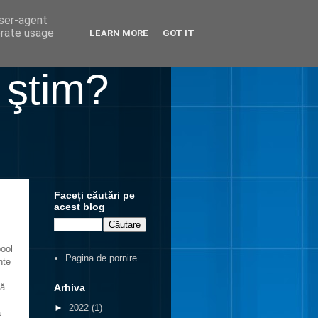
user-agent
erate usage
LEARN MORE
GOT IT
 ştim?
Faceți căutări pe
acest blog
pool
Pagina de pornire
nte
Arhiva
gă
►
2022
(1)
ă