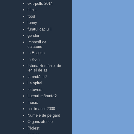
exit-polls 2014
film...
food
funny
furatul căciulii
gender
impresii de
calatorie
in English
in Koln
Istoria României de
ieri și de azi
la brutărie?
La spital
leftovers
Lucruri mărunte?
music
noi în anul 2000 ...
Numele de pe gard
Organizatorice
Ploieşti