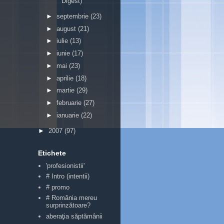
Digest)
►
septembrie
(23)
►
august
(21)
►
iulie
(13)
►
iunie
(17)
►
mai
(23)
►
aprilie
(18)
►
martie
(29)
►
februarie
(27)
►
ianuarie
(22)
►
2007
(97)
Etichete
'profesionistii'
# Intro (intentii)
# promo
# România mereu
surprinzătoare?
aberaţia săptămânii