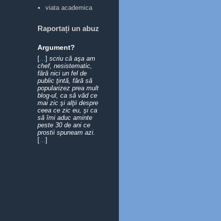
viata academica
Raportați un abuz
Argument?
[
...
]
scriu că aşa am
chef, nesistematic,
fără nici un fel de
public ţintă, fără să
popularizez prea mult
blog-ul, ca să văd ce
mai zic şi alţii despre
ceea ce zic eu, şi ca
să îmi aduc aminte
peste 30 de ani ce
prostii spuneam azi.
[
...
]