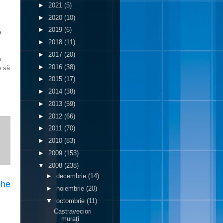
►
2021
(5)
►
2020
(10)
►
2019
(6)
a
►
2018
(11)
►
2017
(20)
a
►
2016
(38)
e să
►
2015
(17)
►
2014
(38)
►
2013
(59)
►
2012
(66)
►
2011
(70)
►
2010
(83)
►
2009
(153)
▼
2008
(238)
►
decembrie
(14)
che
►
noiembrie
(20)
▼
octombrie
(11)
Castraveciori
muraţi