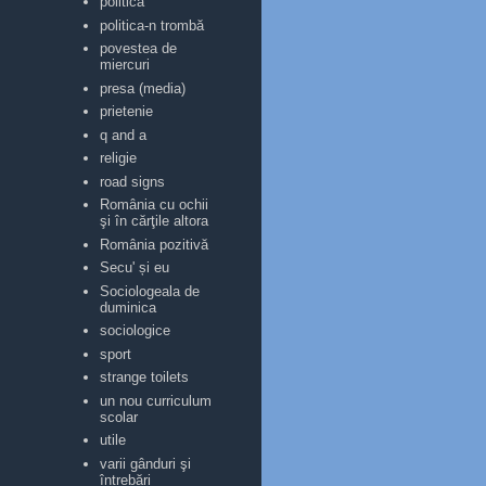
politica
politica-n trombă
povestea de
miercuri
presa (media)
prietenie
q and a
religie
road signs
România cu ochii
şi în cărţile altora
România pozitivă
Secu' și eu
Sociologeala de
duminica
sociologice
sport
strange toilets
un nou curriculum
scolar
utile
varii gânduri şi
întrebări