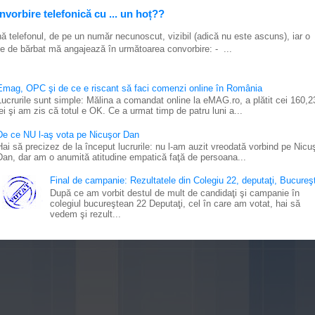
vorbire telefonică cu ... un hoț??
ă telefonul, de pe un număr necunoscut, vizibil (adică nu este ascuns), iar o
e de bărbat mă angajează în următoarea convorbire: - ...
Emag, OPC şi de ce e riscant să faci comenzi online în România
Lucrurile sunt simple: Mălina a comandat online la eMAG.ro, a plătit cei 160,2
lei şi am zis că totul e OK. Ce a urmat timp de patru luni a...
De ce NU l-aş vota pe Nicuşor Dan
Hai să precizez de la început lucrurile: nu l-am auzit vreodată vorbind pe Nicu
Dan, dar am o anumită atitudine empatică faţă de persoana...
Final de campanie: Rezultatele din Colegiu 22, deputaţi, Bucureşt
După ce am vorbit destul de mult de candidaţi şi campanie în
colegiul bucureştean 22 Deputaţi, cel în care am votat, hai să
vedem şi rezult...