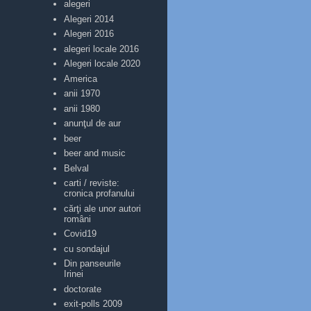
alegeri
Alegeri 2014
Alegeri 2016
alegeri locale 2016
Alegeri locale 2020
America
anii 1970
anii 1980
anunţul de aur
beer
beer and music
Belval
carti / reviste:
cronica profanului
cărţi ale unor autori
români
Covid19
cu sondajul
Din panseurile
Irinei
doctorate
exit-polls 2009