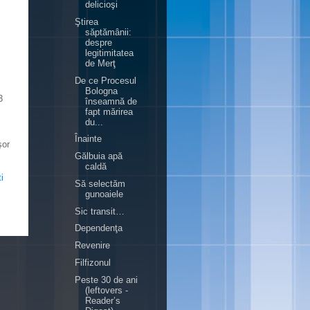
delicioşi
Ştirea
săptămânii:
despre
legitimitatea
de Merţ
De ce Procesul
Bologna
3
înseamnă de
fapt mărirea
du...
Înainte
şor
Gălbuia apă
caldă
i
Să selectăm
gunoaiele
Sic transit…
Dependenţa
Revenire
Filfizonul
Peste 30 de ani
(leftovers -
Reader’s