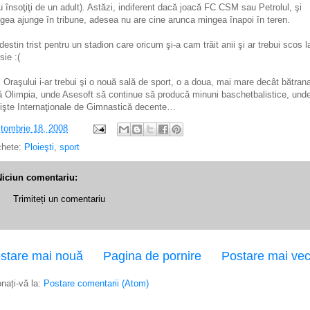
u însoţiţi de un adult). Astăzi, indiferent dacă joacă FC CSM sau Petrolul, şi
gea ajunge în tribune, adesea nu are cine arunca mingea înapoi în teren.
destin trist pentru un stadion care oricum şi-a cam trăit anii şi ar trebui scos l
sie :(
 Oraşului i-ar trebui şi o nouă sală de sport, o a doua, mai mare decât bătran
ă Olimpia, unde Asesoft să continue să producă minuni baschetbalistice, und
nişte Internaţionale de Gimnastică decente…
tombrie 18, 2008
chete:
Ploieşti
,
sport
Niciun comentariu:
Trimiteți un comentariu
stare mai nouă
Pagina de pornire
Postare mai ve
nați-vă la:
Postare comentarii (Atom)