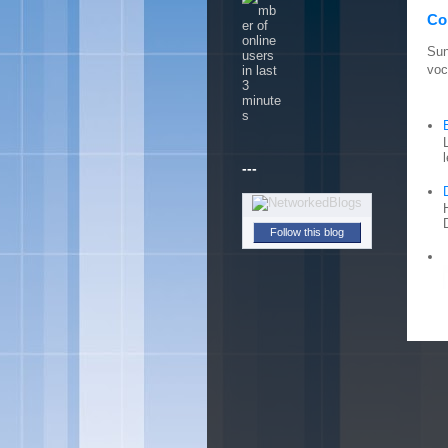
Con
Sun
voc
---
Follow this blog