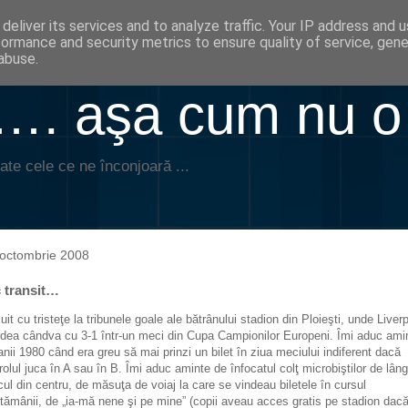
deliver its services and to analyze traffic. Your IP address and 
formance and security metrics to ensure quality of service, gen
abuse.
. aşa cum nu o
ate cele ce ne înconjoară ...
octombrie 2008
c transit…
uit cu tristeţe la tribunele goale ale bătrânului stadion din Ploieşti, unde Liver
rdea cândva cu 3-1 într-un meci din Cupa Campionilor Europeni. Îmi aduc ami
anii 1980 când era greu să mai prinzi un bilet în ziua meciului indiferent dacă
rolul juca în A sau în B. Îmi aduc aminte de înfocatul colţ microbiştilor de lân
cul din centru, de măsuţa de voiaj la care se vindeau biletele în cursul
tămânii, de „ia-mă nene şi pe mine” (copii aveau acces gratis pe stadion dac