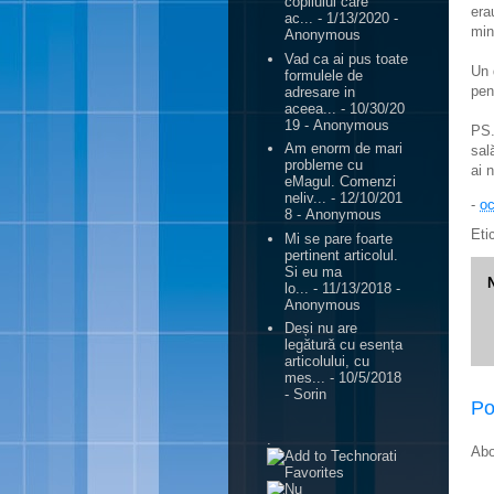
copilului care
era
ac...
- 1/13/2020
-
min
Anonymous
Vad ca ai pus toate
Un 
formulele de
pen
adresare in
aceea...
- 10/30/20
19
- Anonymous
PS.
Am enorm de mari
sal
probleme cu
ai 
eMagul. Comenzi
neliv...
- 12/10/201
-
oc
8
- Anonymous
Eti
Mi se pare foarte
pertinent articolul.
Si eu ma
lo...
- 11/13/2018
-
Anonymous
Deși nu are
legătură cu esența
articolului, cu
mes...
- 10/5/2018
- Sorin
Po
.
Abo