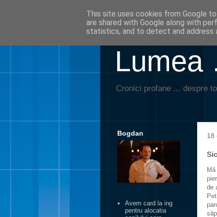
This site uses cookies from Google to 
are shared with Google along with per
statistics, and to detect and address 
Lumea …
Cronici profane ... despre to
Bogdan
18 
Si
Mă 
pie
de 
Pet
Avem card la ing
par
pentru alocatia
săp