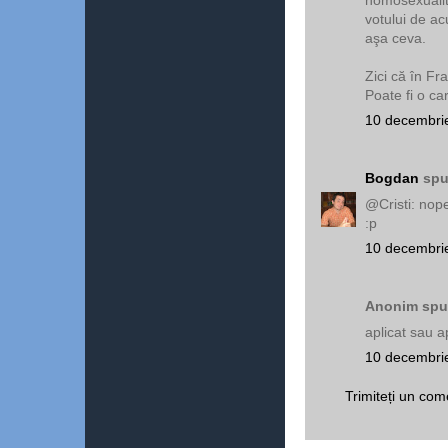
votului de a
aşa ceva.
Zici că în Fr
Poate fi o ca
10 decembrie
Bogdan
spu
@Cristi: nope
:p
10 decembrie
Anonim spun
aplicat sau ap
10 decembrie
Trimiteți un com