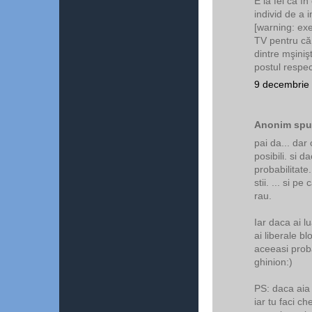
E la fel ca în
individ de a i
[warning: ex
TV pentru că
dintre mşinişt
postul respec
9 decembrie 
Anonim spun
pai da... dar 
posibili. si d
probabilitate.
stii. ... si pe
rau.
Iar daca ai l
ai liberale b
aceeasi probab
ghinion:)
PS: daca aia
iar tu faci ch