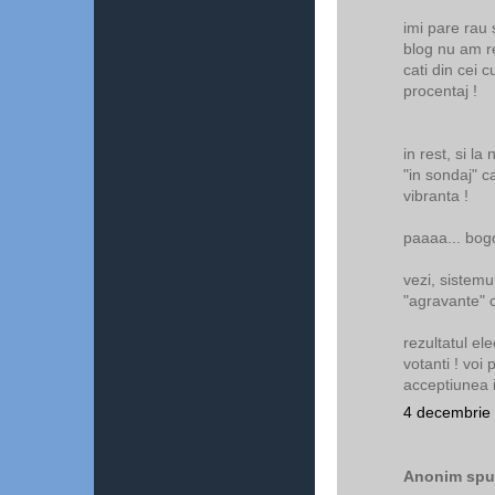
imi pare rau 
blog nu am 
cati din cei 
procentaj !
in rest, si la
"in sondaj" c
vibranta !
paaaa... bog
vezi, sistemu
"agravante" c
rezultatul el
votanti ! voi 
acceptiunea i
4 decembrie 
Anonim spun