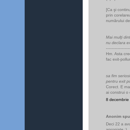
[Ca şi contin
prin corelare
numărului de 
Mai mulţi dint
nu declara e
----------------
Hm. Asta cree
fac exit-pollu
sa fim serios
pentru exit po
Corect. E mai
ai construi o
8 decembrie 
Anonim spun
Deci 22 a avut
apropiate :)