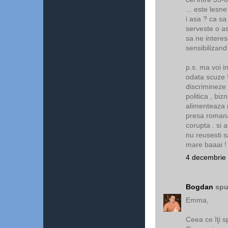
... este lesne
i asa ? ca s
serveste o a
sa ne inter
sensibilizand 
p.s. ma voi i
odata scuze 
discrimineze 
politica , biz
alimenteaza m
presa romana 
corupta . si a
nu reusesti s
mare baaai !
4 decembrie 
Bogdan
spu
Emma,
Ceea ce îţi s