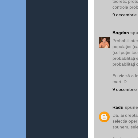
teoretic proba
controla proba
9 decembrie 
Bogdan
spu
Probabilitate
populaţiei (c
(cel puţin te
probabilităţi
probabilităţi
Eu zic să o î
mari :D
9 decembrie 
Radu
spunea
Da, ai drepta
selectia operat
spunem, select