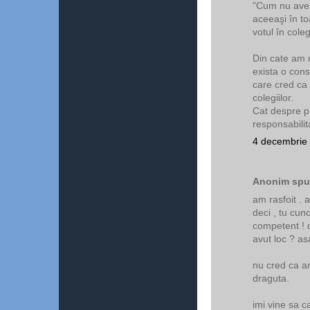
"Cum nu avem
aceeaşi în toa
votul în cole
Din cate am 
exista o cons
care cred ca
colegiilor.
Cat despre pr
responsabilit
4 decembrie 
Anonim spun
am rasfoit . a
deci , tu cuno
competent ! 
avut loc ? as
nu cred ca am
draguta.
imi vine sa 