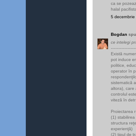
ca se pozeaza
halal pacifist
5 decembrie 
Bogdan
spu
ce intelegi p
----------------
Există numero
pot induce er
politice, edu
operator în p
respondenţilo
sistematică a
altora), care
controlul est
viteză în detr
Proiectarea r
(1) stabilire
structura reţ
experienţă)
(2) tipul de tr