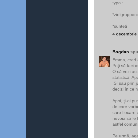
typo :
*zielgruppen
*sunteti
4 decembrie 
Bogdan
spu
Emma, cred c
Poţi să faci 
O să vezi aco
statistică. A
ISI sau prin 
decizi în ce 
Apoi, ţi-ai p
de care vorbe
care fiecare 
nevoia să le 
astfel comun
Pe urmă, agen