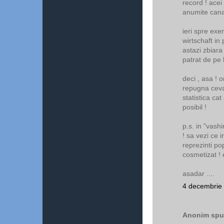
record ! acei
anumite canal
ieri spre exe
wirtschaft in
astazi zbiara 
patrat de pe h
deci , asa ! 
repugna ceva 
statistica cat
posibil !
p.s. in "vashi
! sa vezi ce
reprezinti po
cosmetizat ! 
asadar ....
4 decembrie 
Anonim spun