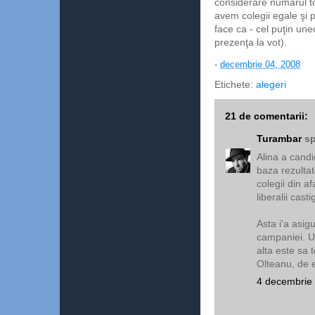
considerare numărul to
avem colegii egale şi p
face ca - cel puţin une
prezenţa la vot).
-
decembrie 04, 2008
Etichete:
alegeri
21 de comentarii:
Turambar
sp
Alina a candi
baza rezultat
colegii din a
liberalii casti
Asta i'a asigu
campaniei. Un
alta este sa t
Olteanu, de e
4 decembrie 