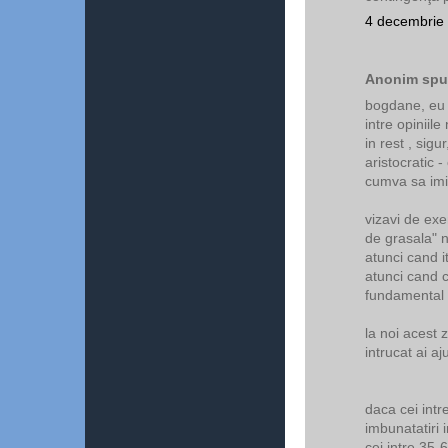
4 decembrie 
Anonim spun
bogdane, eu t
intre opiniile
in rest , sig
aristocratic 
cumva sa imi
vizavi de exe
de grasala" n
atunci cand it
atunci cand 
fundamental 
la noi acest 
intrucat ai aj
daca cei intr
imbunatatiri 
cei intre 35-6