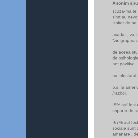
Anonim spun
scuza-ma te r
simt eu nevo
izbitor de pe
asadar , va 
"zielgruppen
de aceea stud
de psihologie
net pozitive.
ex. electoral
p.s. la amer
/razboi.
-9% auf fost 
shparta de si
-67% auf fos
sociale sunt 
amanare . dec