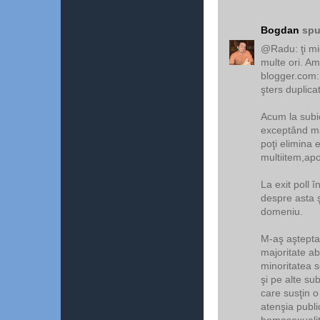
Bogdan
spu
@Radu: ţi mi
multe ori. Am
blogger.com: 
şters duplica
Acum la subie
exceptând măs
poţi elimina 
multiitem,apoi
La exit poll î
despre asta 
domeniu.
M-aş aştepta 
majoritate ab
minoritatea s
şi pe alte su
care susţin o
atenşia public
homosexualita