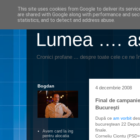
This site uses cookies from Google to deliver its servic
are shared with Google along with performance and secu
statistics, and to detect and address abuse.
Lumea …. aş
Cronici profane ... despre toate cele ce ne în
Bogdan
4 decembrie 2008
Final de campanie:
Bucureşti
După ce
am vorbit
dest
bucureştean 22 Deputaţ
finale.
Avem card la ing
Corneliu Ciontu (PSD
pentru alocatia