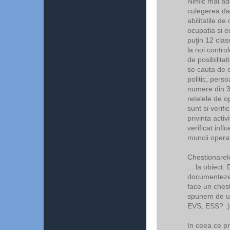
Nimic mai ade
culegerea dat
abilitatile d
ocupatia si 
puţin 12 clase
la noi contro
de posibilitat
se cauta de 
politic, pers
numere din 3 
retelele de o
sunt si verif
privinta activ
verificat infl
muncii operato
Chestionarele
... la obiect.
documenteze b
face un chest
spunem de un
EVS, ESS? :)
In ceea ce pr