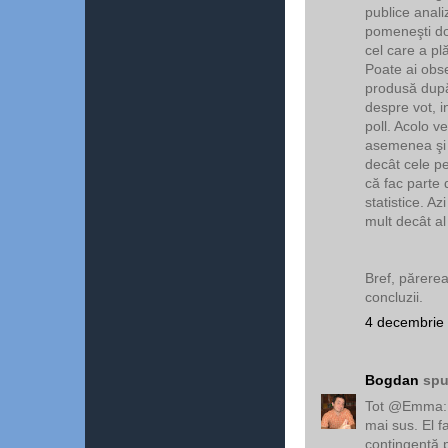
publice anali
pomeneşti doa
cel care a plă
Poate ai obse
produsă după 
despre vot, in
poll. Acolo ve
asemenea şi 
decât cele pe
că fac parte 
statistice. A
mult decât 
Bref, părere
concluzii.
4 decembrie 
Bogdan
spu
Tot @Emma: a
mai sus. El f
contingenţă p