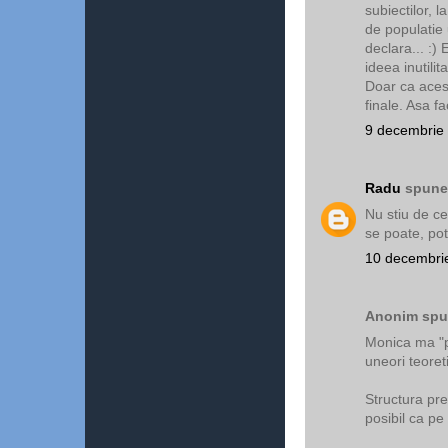
subiectilor, 
de populatie 
declara... :)
ideea inutilit
Doar ca acest
finale. Asa f
9 decembrie 
Radu
spunea
Nu stiu de ce
se poate, pot 
10 decembrie
Anonim spun
Monica ma "po
uneori teoret
Structura pre
posibil ca pe