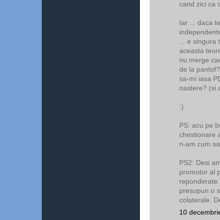
cand zici ca c
Iar ... daca t
independente .
... e singura
aceasta teori
nu merge cac
de la pantof?
sa-mi iasa PD
nastere? (si 
:)
PS: acu pe bu
chestionare a
n-am cum sa 
PS2: Desi am 
promotor al p
reponderate.
presupun o s
colaterale. D
10 decembrie