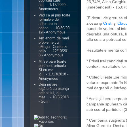
copilului care
23,74%, Alina Gorghiu
ac...
- 1/13/2020
-
(independent) - 16,07
Anonymous
Vad ca ai pus toate
(E destul de greu să ob
formulele de
ziceau şi
Cristi
şi
Clau
adresare in
aceea...
- 10/30/20
punct de vedere al inf
19
- Anonymous
degrabă una obtuză, li
Am enorm de mari
aflu ce s-a petrecut cu 
probleme cu
eMagul. Comenzi
Rezultatele merită com
neliv...
- 12/10/201
8
- Anonymous
* Primii trei candidaţi 
Mi se pare foarte
pertinent articolul.
context, rezultatele lor
Si eu ma
lo...
- 11/13/2018
-
* Colegiul este „pe moş
Anonymous
voturile exprimate în B
Deși nu are
mai degrabă o înfrânge
legătură cu esența
articolului, cu
mes...
- 10/5/2018
* Acelaşi lucru se poa
- Sorin
campanie spuneam că 
sub scorul partidului 
.
* Campania susţinută (
Alina Gorghiu. Deşi a 