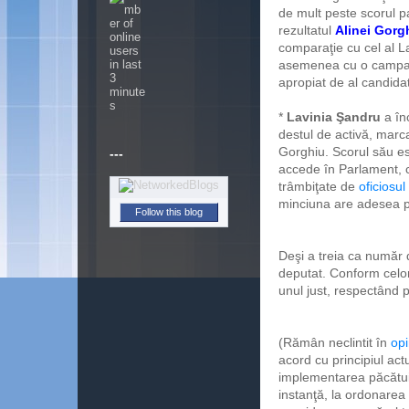
de mult peste scorul p
rezultatul
Alinei Gorg
comparaţie cu cel al La
asemenea cu o campanie 
apropiat de al candida
*
Lavinia Şandru
a înc
destul de activă, marcat
Gorghiu. Scorul său e
---
accede în Parlament, ca
trâmbiţate de
oficiosul
minciuna are adesea pi
Follow this blog
Deşi a treia ca număr 
deputat. Conform celor
unul just, respectând p
(Rămân neclintit în
opi
acord cu principiul actu
implementarea păcătuie
instanţă, la ordonarea c