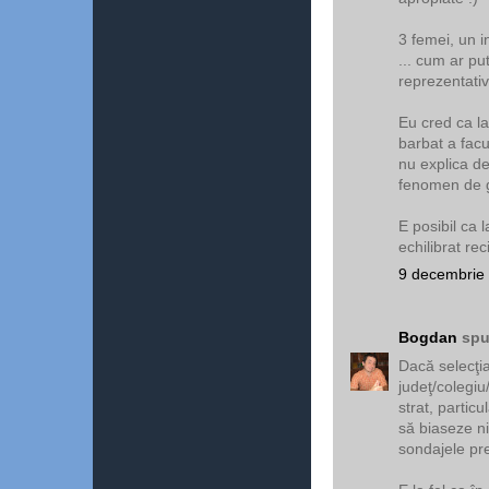
3 femei, un i
... cum ar put
reprezentativ
Eu cred ca la
barbat a facu
nu explica dev
fenomen de g
E posibil ca l
echilibrat re
9 decembrie 
Bogdan
spu
Dacă selecţia
judeţ/colegiu
strat, partic
să biaseze nic
sondajele pr