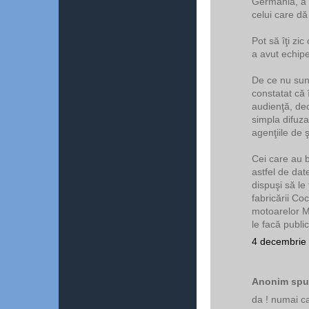
Germania, a f
celui care dă
Pot să îţi zi
a avut echipe
De ce nu sun
constatat că
audienţă, dec
simpla difuza
agenţiile de ş
Cei care au b
astfel de dat
dispuşi să le
fabricării Co
motoarelor Me
le facă public
4 decembrie 
Anonim spun
da ! numai ca 