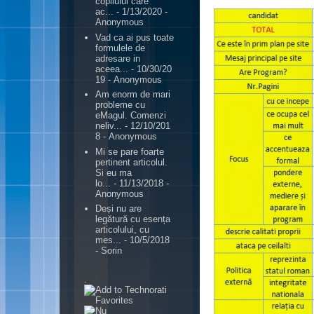
copilului care
ac...
- 1/13/2020
-
Anonymous
Vad ca ai pus toate
formulele de
adresare in
aceea...
- 10/30/20
19
- Anonymous
Am enorm de mari
probleme cu
eMagul. Comenzi
neliv...
- 12/10/201
8
- Anonymous
Mi se pare foarte
pertinent articolul.
Si eu ma
lo...
- 11/13/2018
-
Anonymous
Deși nu are
legătură cu esența
articolului, cu
mes...
- 10/5/2018
- Sorin
.