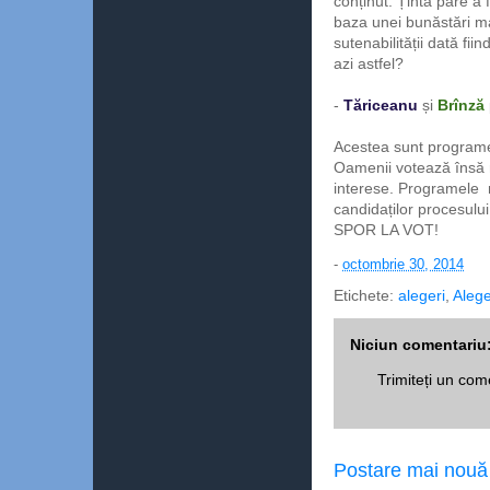
conținut. Ținta pare a 
baza unei bunăstări ma
sutenabilității dată fi
azi astfel?
-
Tăriceanu
și
Brînză
Acestea sunt programe
Oamenii votează însă ma
interese. Programele n
candidaților procesului
SPOR LA VOT!
-
octombrie 30, 2014
Etichete:
alegeri
,
Alege
Niciun comentariu
Trimiteți un com
Postare mai nouă