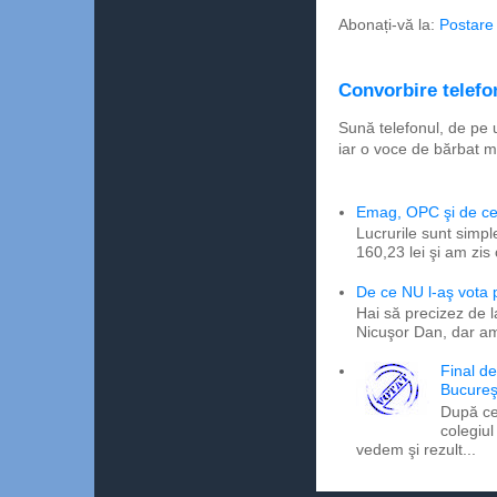
Abonați-vă la:
Postare
Convorbire telefon
Sună telefonul, de pe 
iar o voce de bărbat m
Emag, OPC şi de ce 
Lucrurile sunt simpl
160,23 lei şi am zis
De ce NU l-aş vota
Hai să precizez de l
Nicuşor Dan, dar am
Final d
Bucureş
După ce
colegiul
vedem şi rezult...