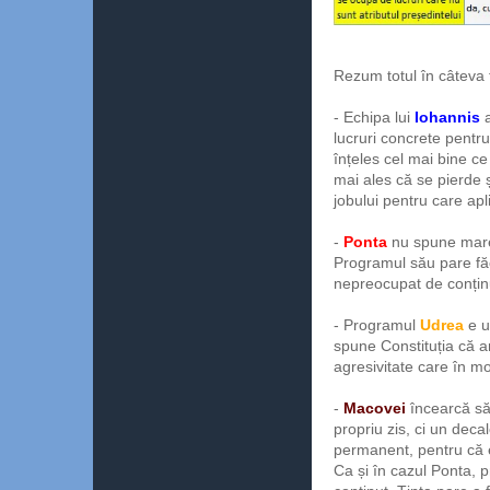
Rezum totul în câteva 
- Echipa lui
Iohannis
lucruri concrete pentru
înțeles cel mai bine c
mai ales că se pierde ș
jobului pentru care apl
-
Ponta
nu spune mare 
Programul său pare făc
nepreocupat de conțin
- Programul
Udrea
e u
spune Constituția că a
agresivitate care în m
-
Macovei
încearcă să
propriu zis, ci un dec
permanent, pentru că e
Ca și în cazul Ponta, 