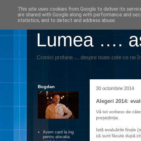
This site uses cookies from Google to deliver its servic
are shared with Google along with performance and secu
statistics, and to detect and address abuse.
Lumea …. aş
Cronici profane ... despre toate cele ce ne în
Bogdan
30 octombrie 2014
Alegeri 2014: eval
Vă tot vorbesc de câte
președinție.
Iată evaluările finale
Avem card la ing
că sunt făcute după crit
pentru alocatia