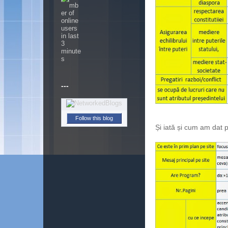
---
Follow this blog
Și iată și cum am dat 