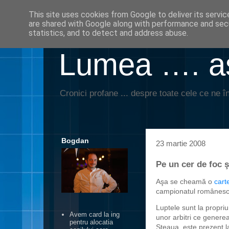
This site uses cookies from Google to deliver its servic
are shared with Google along with performance and secu
statistics, and to detect and address abuse.
Lumea …. aş
Cronici profane ... despre toate cele ce ne în
Bogdan
23 martie 2008
Pe un cer de foc ş
Aşa se cheamă o
cart
campionatul românesc 
Luptele sunt la propriu
Avem card la ing
unor arbitri ce genere
pentru alocatia
Steaua, este prezent l