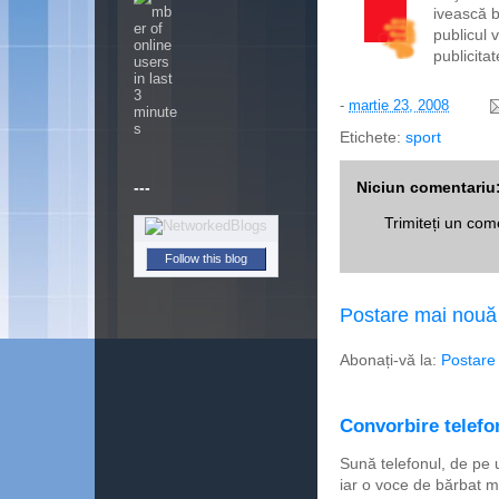
ivească b
publicul 
publicitat
-
martie 23, 2008
Etichete:
sport
---
Niciun comentariu
Trimiteți un com
Follow this blog
Postare mai nouă
Abonați-vă la:
Postare
Convorbire telefon
Sună telefonul, de pe 
iar o voce de bărbat m