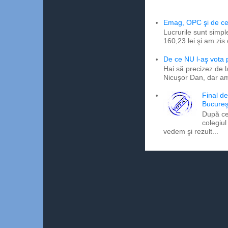
Emag, OPC şi de ce 
Lucrurile sunt simpl
160,23 lei şi am zis
De ce NU l-aş vota
Hai să precizez de l
Nicuşor Dan, dar am
Final d
Bucureş
După ce
colegiul
vedem şi rezult...