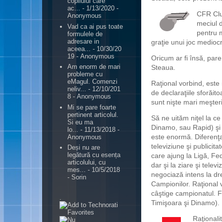
copilului care
ac...
- 1/13/2020
-
CFR Cluj
Anonymous
meciul d
Vad ca ai pus toate
pentru 
formulele de
adresare in
graţie unui joc medioc
aceea...
- 10/30/20
19
- Anonymous
Oricum ar fi însă, pare
Am enorm de mari
Steaua.
probleme cu
eMagul. Comenzi
Raţional vorbind, este 
neliv...
- 12/10/201
de declaraţiile sforăit
8
- Anonymous
sunt nişte mari meşte
Mi se pare foarte
pertinent articolul.
Să ne uităm niţel la c
Si eu ma
Dinamo, sau Rapid) şi
lo...
- 11/13/2018
-
este enormă. Diferenţa
Anonymous
televiziune şi publicita
Deși nu are
legătură cu esența
care ajung la Ligă, Fede
articolului, cu
dar şi la ziare şi telev
mes...
- 10/5/2018
negociază intens la dre
- Sorin
Campionilor. Raţional v
câştige campionatul. F
.
Timişoara şi Dinamo).
Raţionali