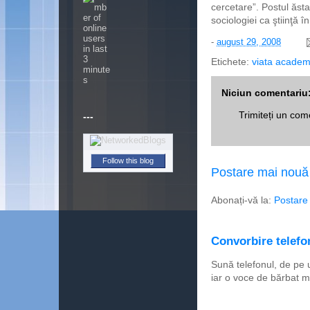
cercetare”. Postul ăst
sociologiei ca ştiinţă 
-
august 29, 2008
Etichete:
viata academ
Niciun comentariu
Trimiteți un com
---
Follow this blog
Postare mai nouă
Abonați-vă la:
Postare
Convorbire telefon
Sună telefonul, de pe 
iar o voce de bărbat m