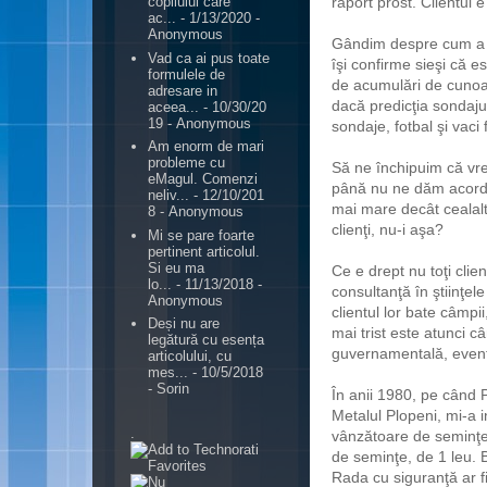
raport prost. Clientul 
copilului care
ac...
- 1/13/2020
-
Anonymous
Gândim despre cum a 
Vad ca ai pus toate
îşi confirme sieşi că 
formulele de
de acumulări de cunoaş
adresare in
dacă predicţia sondajul
aceea...
- 10/30/20
19
- Anonymous
sondaje, fotbal şi vaci
Am enorm de mari
probleme cu
Să ne închipuim că v
eMagul. Comenzi
până nu ne dăm acordul
neliv...
- 12/10/201
mai mare decât cealal
8
- Anonymous
clienţi, nu-i aşa?
Mi se pare foarte
pertinent articolul.
Si eu ma
Ce e drept nu toţi clien
lo...
- 11/13/2018
-
consultanţă în ştiinţe
Anonymous
clientul lor bate câmpii,
Deși nu are
mai trist este atunci câ
legătură cu esența
guvernamentală, event
articolului, cu
mes...
- 10/5/2018
- Sorin
În anii 1980, pe când P
Metalul Plopeni, mi-a in
.
vânzătoare de seminţe:
de seminţe, de 1 leu. 
Rada cu siguranţă ar fi