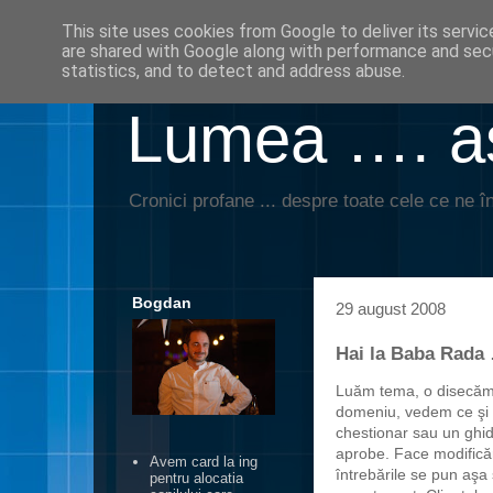
This site uses cookies from Google to deliver its servic
are shared with Google along with performance and secu
statistics, and to detect and address abuse.
Lumea …. aş
Cronici profane ... despre toate cele ce ne în
Bogdan
29 august 2008
Hai la Baba Rada 
Luăm tema, o disecăm b
domeniu, vedem ce şi 
chestionar sau un ghid 
aprobe. Face modificăr
Avem card la ing
întrebările se pun aşa 
pentru alocatia