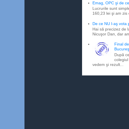
Emag, OPC şi de ce 
Lucrurile sunt simpl
160,23 lei şi am zis
De ce NU l-aş vota
Hai să precizez de l
Nicuşor Dan, dar am
Final d
Bucureş
După ce
colegiul
vedem şi rezult...