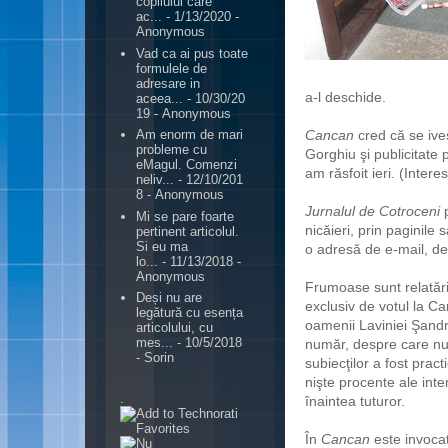
copilului care
ac...
- 1/13/2020
-
Anonymous
Vad ca ai pus toate
formulele de
adresare in
a-l deschide.
aceea...
- 10/30/20
19
- Anonymous
Cancan
cred că se iv
Am enorm de mari
probleme cu
Gorghiu şi publicitate 
eMagul. Comenzi
am răsfoit ieri. (Inter
neliv...
- 12/10/201
8
- Anonymous
Jurnalul de Cotroceni
p
Mi se pare foarte
nicăieri, prin paginile 
pertinent articolul.
Si eu ma
o adresă de e-mail, de
lo...
- 11/13/2018
-
Anonymous
Frumoase sunt relatăr
Deși nu are
exclusiv de votul la Ca
legătură cu esența
oamenii Laviniei Şandr
articolului, cu
mes...
- 10/5/2018
număr, despre care nu 
- Sorin
subiecţilor a fost pract
nişte procente ale inten
.
înaintea tuturor.
În
Cancan
este invoca