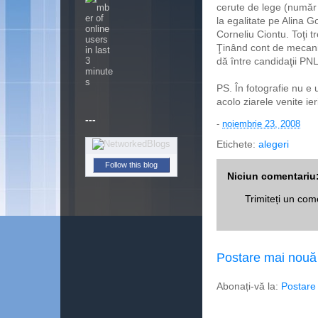
cerute de lege (număr d
la egalitate pe Alina 
Corneliu Ciontu. Toţi tre
Ţinând cont de mecanism
dă între candidaţii PN
PS. În fotografie nu e 
acolo ziarele venite ieri
---
-
noiembrie 23, 2008
Etichete:
alegeri
Follow this blog
Niciun comentariu
Trimiteți un com
Postare mai nouă
Abonați-vă la:
Postare