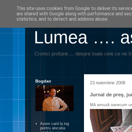
This site uses cookies from Google to deliver its servic
are shared with Google along with performance and secu
statistics, and to detect and address abuse.
Lumea …. aş
Cronici profane ... despre toate cele ce ne în
Bogdan
23 noiembrie 2008
Jurnal de preş, j
Mă amuză oarecum unu
Avem card la ing
pentru alocatia