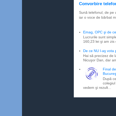
Convorbire telefon
Sună telefonul, de pe 
iar o voce de bărbat m
Emag, OPC şi de ce 
Lucrurile sunt simpl
160,23 lei şi am zis
De ce NU l-aş vota
Hai să precizez de l
Nicuşor Dan, dar am
Final d
Bucureş
După ce
colegiul
vedem şi rezult...