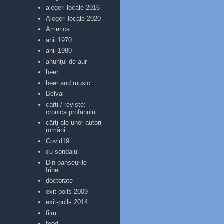
alegeri locale 2016
Alegeri locale 2020
America
anii 1970
anii 1980
anunţul de aur
beer
beer and music
Belval
carti / reviste:
cronica profanului
cărţi ale unor autori
români
Covid19
cu sondajul
Din panseurile
Irinei
doctorate
exit-polls 2009
exit-polls 2014
film...
food