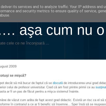
deliver its services and to analyze traffic. Your IP address and 
formance and security metrics to ensure quality of service, gen
abuse.
. aşa cum nu o
ate cele ce ne înconjoară ...
ugust 2009
totuşi se mişcă?
pot decât să mă bucur de faptul că se
discută
de introducerea unui grad didac
erior celui de profesor universitar. Cred că am fost printre primii ce au
susţinu
asta ar fi un pas de făcut pentru a mişca sistemul înainte.
âne de văzut cum arăta de fapt acest grad didactic. Există un risc ca el să 
nsforme în contrariul a ce ar fi benefic să însemne... Sper însă să se reuşeas