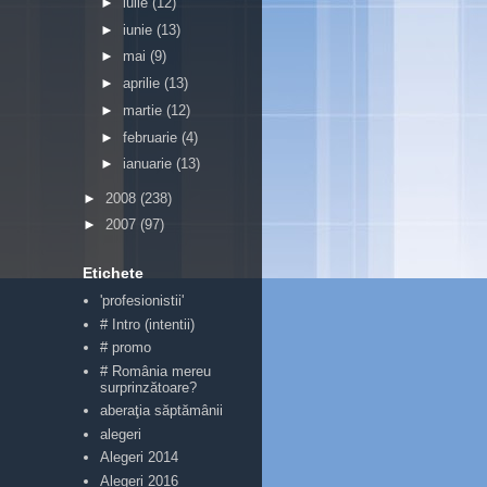
►
iulie
(12)
►
iunie
(13)
►
mai
(9)
►
aprilie
(13)
►
martie
(12)
►
februarie
(4)
►
ianuarie
(13)
►
2008
(238)
►
2007
(97)
Etichete
'profesionistii'
# Intro (intentii)
# promo
# România mereu
surprinzătoare?
aberaţia săptămânii
alegeri
Alegeri 2014
Alegeri 2016