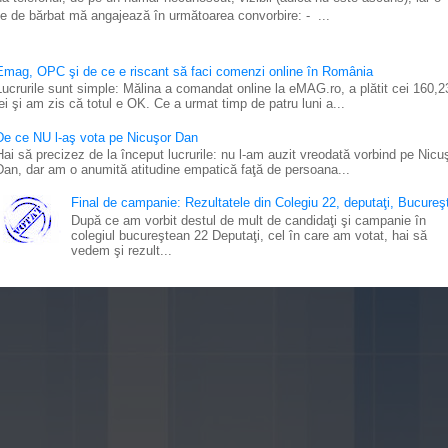
e de bărbat mă angajează în următoarea convorbire: - ...
Emag, OPC şi de ce e riscant să faci comenzi online în România
Lucrurile sunt simple: Mălina a comandat online la eMAG.ro, a plătit cei 160,2
lei şi am zis că totul e OK. Ce a urmat timp de patru luni a...
De ce NU l-aş vota pe Nicuşor Dan
Hai să precizez de la început lucrurile: nu l-am auzit vreodată vorbind pe Nicu
Dan, dar am o anumită atitudine empatică faţă de persoana...
Final de campanie: Rezultatele din Colegiu 22, deputaţi, Bucureşt
După ce am vorbit destul de mult de candidaţi şi campanie în
colegiul bucureştean 22 Deputaţi, cel în care am votat, hai să
vedem şi rezult...