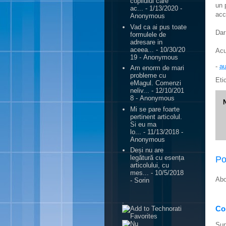
copilului care
un 
ac...
- 1/13/2020
-
acc
Anonymous
Vad ca ai pus toate
Dar
formulele de
adresare in
aceea...
- 10/30/20
Acu
19
- Anonymous
-
au
Am enorm de mari
probleme cu
Eti
eMagul. Comenzi
neliv...
- 12/10/201
8
- Anonymous
Mi se pare foarte
pertinent articolul.
Si eu ma
lo...
- 11/13/2018
-
Anonymous
Deși nu are
legătură cu esența
Po
articolului, cu
mes...
- 10/5/2018
Abo
- Sorin
.
Con
Sun