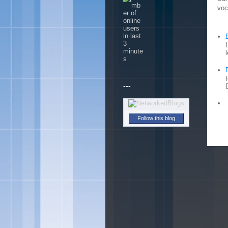
voc
---
Follow this blog