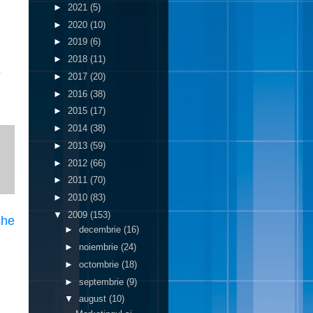
►
2021
(5)
►
2020
(10)
►
2019
(6)
►
2018
(11)
.
►
2017
(20)
►
2016
(38)
►
2015
(17)
►
2014
(38)
►
2013
(59)
►
2012
(66)
►
2011
(70)
►
2010
(83)
▼
2009
(153)
che
►
decembrie
(16)
►
noiembrie
(24)
►
octombrie
(18)
►
septembrie
(9)
▼
august
(10)