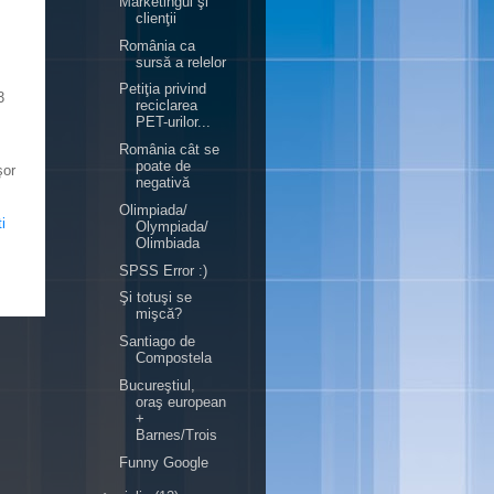
Marketingul şi
clienţii
România ca
sursă a relelor
Petiţia privind
3
reciclarea
PET-urilor...
România cât se
poate de
şor
negativă
Olimpiada/
i
Olympiada/
Olimbiada
SPSS Error :)
Şi totuşi se
mişcă?
Santiago de
Compostela
Bucureştiul,
oraş european
+
Barnes/Trois
Funny Google