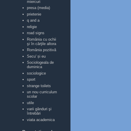
miercuri
presa (media)
prietenie
q and a
religie
road signs
România cu ochii
şi în cărţile altora
România pozitivă
Secu' și eu
Sociologeala de
duminica
sociologice
sport
strange toilets
un nou curriculum
scolar
utile
varii gânduri şi
întrebări
viata academica