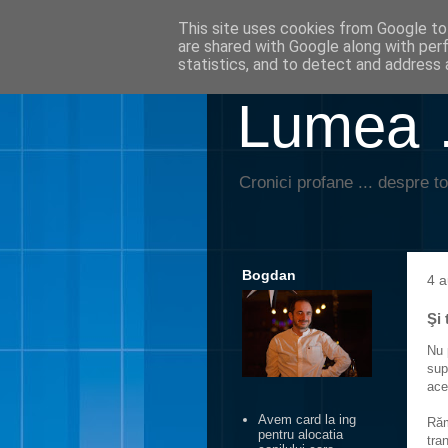
This site uses cookies from Google to 
are shared with Google along with per
statistics, and to detect and address 
Lumea …
Cronici profane ... despre to
Bogdan
4 a
Şi 
Nu 
sup
ace
Avem card la ing
Răm
pentru alocatia
tra