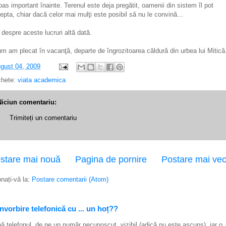
pas important înainte. Terenul este deja pregătit, oamenii din sistem îl pot
epta, chiar dacă celor mai mulţi este posibil să nu le convină...
 despre aceste lucruri altă dată.
m am plecat în vacanţă, departe de îngrozitoarea căldură din urbea lui Mitică
gust 04, 2009
chete:
viata academica
Niciun comentariu:
Trimiteți un comentariu
stare mai nouă
Pagina de pornire
Postare mai ve
nați-vă la:
Postare comentarii (Atom)
vorbire telefonică cu ... un hoț??
ă telefonul, de pe un număr necunoscut, vizibil (adică nu este ascuns), iar o