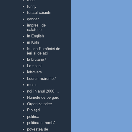
funny
furatul căciulii
gender
impresii de
calatorie
in English
in Koln
Istoria României de
ieri și de azi
la brutărie?
La spital
leftovers
Lucruri mărunte?
music
noi în anul 2000 ...
Numele de pe gard
Organizatorice
Ploieşti
politica
politica-n trombă
povestea de