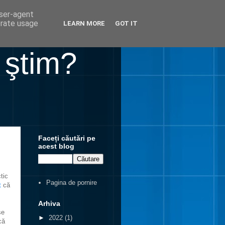
user-agent
erate usage
LEARN MORE
GOT IT
 ştim?
Faceți căutări pe
acest blog
tic
Pagina de pornire
t
că
Arhiva
se
►
2022
(1)
că