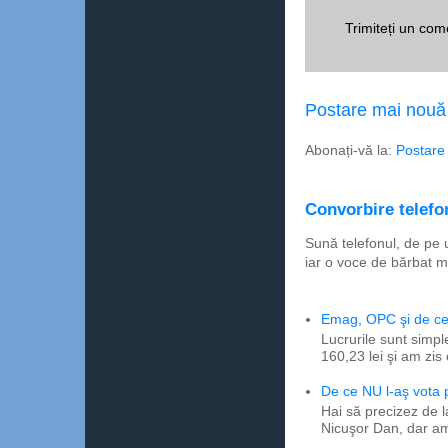
Trimiteți un com
Postare mai nouă
Abonați-vă la:
Postare
Convorbire telefon
Sună telefonul, de pe 
iar o voce de bărbat m
Emag, OPC şi de ce 
Lucrurile sunt simpl
160,23 lei şi am zis
De ce NU l-aş vota
Hai să precizez de l
Nicuşor Dan, dar am