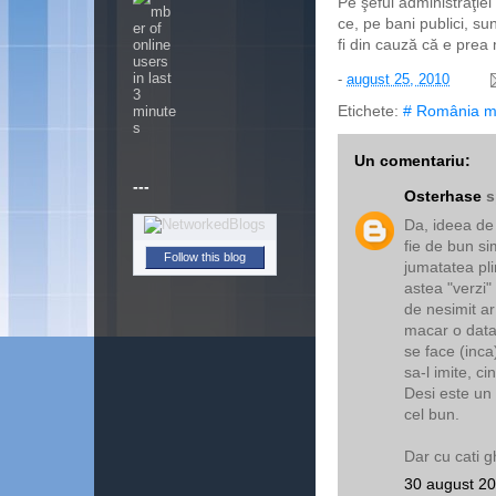
Pe şeful administraţiei
ce, pe bani publici, s
fi din cauză că e prea
-
august 25, 2010
Etichete:
# România m
Un comentariu:
---
Osterhase
s
Da, ideea de 
fie de bun si
Follow this blog
jumatatea pli
astea "verzi"
de nesimit ar 
macar o data 
se face (inca)
sa-l imite, c
Desi este un
cel bun.
Dar cu cati g
30 august 20