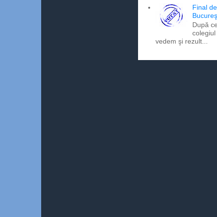
Final d
Bucureş
După ce
colegiul
vedem şi rezult...