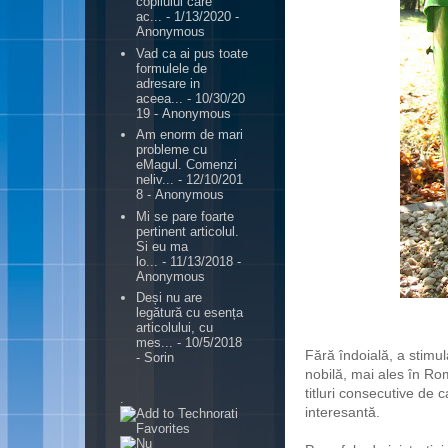
copilului care
ac...
- 1/13/2020
-
Anonymous
Vad ca ai pus toate
formulele de
adresare in
aceea...
- 10/30/20
19
- Anonymous
Am enorm de mari
probleme cu
eMagul. Comenzi
neliv...
- 12/10/201
8
- Anonymous
Mi se pare foarte
pertinent articolul.
Si eu ma
lo...
- 11/13/2018
-
Anonymous
Deși nu are
legătură cu esența
articolului, cu
mes...
- 10/5/2018
Fără îndoială, a stimu
- Sorin
nobilă, mai ales în Rom
titluri consecutive de 
.
interesantă.