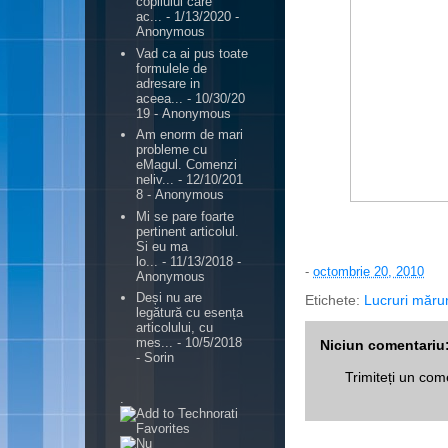
copilului care
ac...
- 1/13/2020
-
Anonymous
Vad ca ai pus toate
formulele de
adresare in
aceea...
- 10/30/20
19
- Anonymous
Am enorm de mari
probleme cu
eMagul. Comenzi
neliv...
- 12/10/201
8
- Anonymous
Mi se pare foarte
pertinent articolul.
Si eu ma
lo...
- 11/13/2018
-
-
octombrie 20, 2010
Anonymous
Deși nu are
Etichete:
Lucruri măru
legătură cu esența
articolului, cu
mes...
- 10/5/2018
Niciun comentariu
- Sorin
Trimiteți un com
.