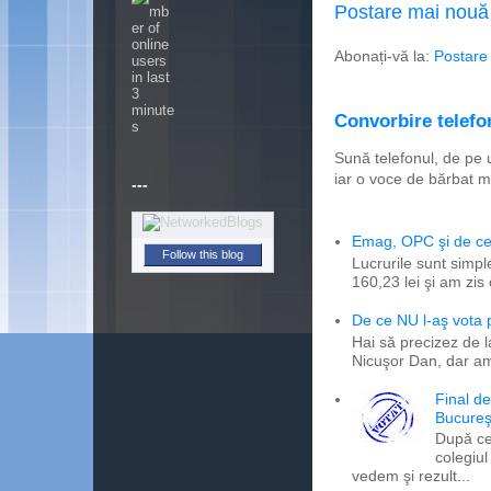
Postare mai nouă
Abonați-vă la:
Postare
Convorbire telefon
Sună telefonul, de pe 
iar o voce de bărbat m
---
Emag, OPC şi de ce 
Follow this blog
Lucrurile sunt simpl
160,23 lei şi am zis
De ce NU l-aş vota
Hai să precizez de l
Nicuşor Dan, dar am
Final d
Bucureş
După ce
colegiul
vedem şi rezult...