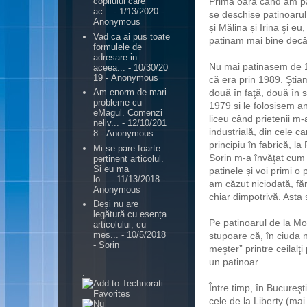
Prima oară când am pat
copilului care
ac...
- 1/13/2020
-
se deschise patinoarul
Anonymous
și Mălina și Irina şi e
Vad ca ai pus toate
patinam mai bine decât
formulele de
adresare in
Nu mai patinasem de 10
aceea...
- 10/30/20
19
- Anonymous
că era prin 1989. Ştiam
două în faţă, două în 
Am enorm de mari
probleme cu
1979 și le folosisem an
eMagul. Comenzi
liceu când prietenii m-
neliv...
- 12/10/201
industrială, din cele c
8
- Anonymous
principiu în fabrică, la
Mi se pare foarte
Sorin m-a învăţat cum 
pertinent articolul.
Si eu ma
patinele și voi primi o
lo...
- 11/13/2018
-
am căzut niciodată, făr
Anonymous
chiar dimpotrivă. Asta 
Deși nu are
legătură cu esența
Pe patinoarul de la Mo
articolului, cu
mes...
- 10/5/2018
stupoare că, în ciuda
- Sorin
meşter” printre ceilalţ
un patinoar...
.
Între timp, în Bucureş
cele de la Liberty (ma