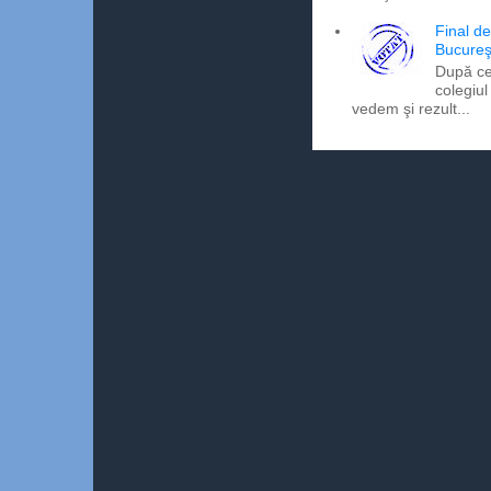
Final d
Bucureş
După ce
colegiul
vedem şi rezult...