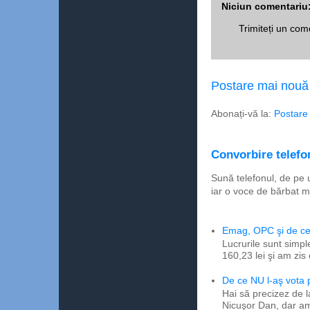
Niciun comentariu
Trimiteți un com
Postare mai nouă
Abonați-vă la:
Postare
Convorbire telefon
Sună telefonul, de pe 
iar o voce de bărbat m
Emag, OPC şi de ce 
Lucrurile sunt simpl
160,23 lei şi am zis
De ce NU l-aş vota
Hai să precizez de l
Nicuşor Dan, dar am