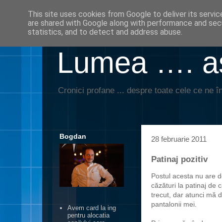
This site uses cookies from Google to deliver its servic
are shared with Google along with performance and secu
statistics, and to detect and address abuse.
Lumea …. aş
Cronici profane ... despre toate cele ce ne în
Bogdan
28 februarie 2011
Patinaj pozitiv
Postul acesta nu are d
căzături la patinaj de
trecut, dar atunci mă
pantalonii mei.
Avem card la ing
pentru alocatia