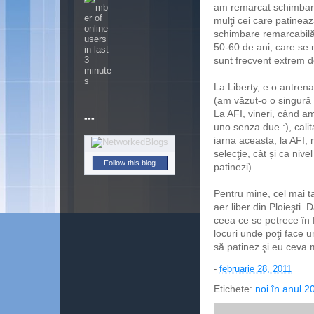
am remarcat schimbar
mulţi cei care patinea
schimbare remarcabilă.
50-60 de ani, care se m
sunt frecvent extrem d
La Liberty, e o antrena
(am văzut-o o singură 
La AFI, vineri, când am
---
uno senza due :), calit
iarna aceasta, la AFI, 
selecţie, cât și ca nive
Follow this blog
patinezi).
Pentru mine, cel mai t
aer liber din Ploieşti.
ceea ce se petrece în 
locuri unde poţi face 
să patinez şi eu ceva m
-
februarie 28, 2011
Etichete:
noi în anul 20