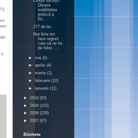
Cireşe turceşti.
Despre
CP2,
inabilitatea
politică a
Ro...
era
deam
277 de lei...
Mai bine am
 ale
face regiuni
care să ne fie
de folos, ...
e o
►
mai
(6)
►
aprilie
(4)
►
martie
(1)
►
februarie
(10)
►
ianuarie
(11)
►
2010
(83)
►
2009
(153)
►
2008
(238)
►
2007
(97)
Etichete