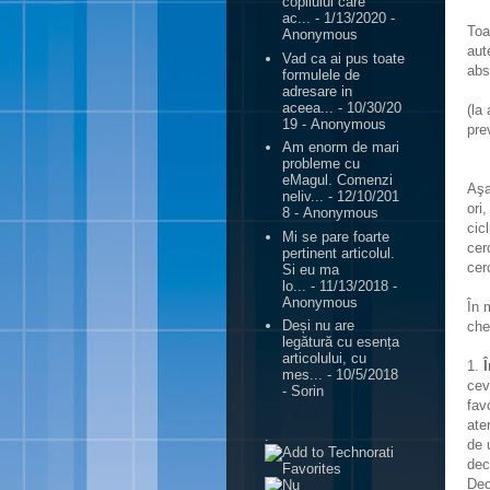
copilului care
ac...
- 1/13/2020
-
Toa
Anonymous
aut
Vad ca ai pus toate
abs
formulele de
adresare in
aceea...
- 10/30/20
(la
19
- Anonymous
pre
Am enorm de mari
probleme cu
eMagul. Comenzi
Aşa
neliv...
- 12/10/201
ori
8
- Anonymous
cic
Mi se pare foarte
cer
pertinent articolul.
cerc
Si eu ma
lo...
- 11/13/2018
-
Anonymous
În 
Deși nu are
ches
legătură cu esența
articolului, cu
1.
Î
mes...
- 10/5/2018
cev
- Sorin
fav
ate
.
de 
dec
Dec