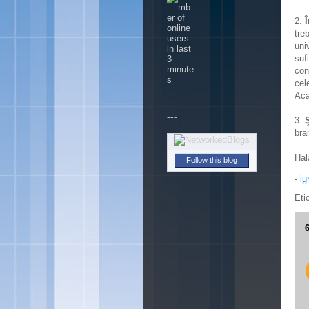
2.
tre
uni
suf
con
cel
Aca
---
3.
Ş
bra
Hal
Follow this blog
-
iu
Eti