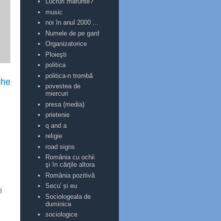
Lucruri mărunte?
music
noi în anul 2000 ...
Numele de pe gard
Organizatorice
Ploieşti
politica
politica-n trombă
che
povestea de
miercuri
presa (media)
prietenie
q and a
religie
road signs
România cu ochii
şi în cărţile altora
România pozitivă
Secu' și eu
3
Sociologeala de
duminica
sociologice