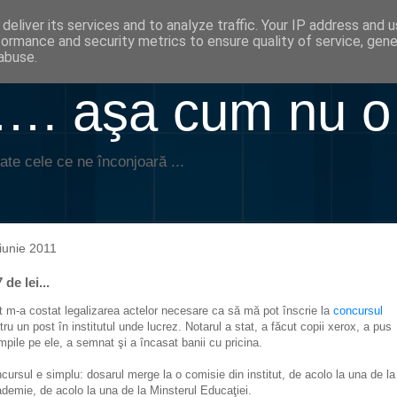
deliver its services and to analyze traffic. Your IP address and 
formance and security metrics to ensure quality of service, gen
abuse.
. aşa cum nu o
ate cele ce ne înconjoară ...
iunie 2011
 de lei...
t m-a costat legalizarea actelor necesare ca să mă pot înscrie la
concursul
tru un post în institutul unde lucrez. Notarul a stat, a făcut copii xerox, a pus
mpile pe ele, a semnat şi a încasat banii cu pricina.
cursul e simplu: dosarul merge la o comisie din institut, de acolo la una de la
demie, de acolo la una de la Minsterul Educaţiei.