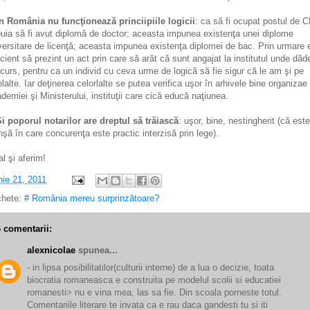
În România nu funcţionează princiipiile logicii
: ca să fi ocupat postul de 
buia să fi avut diplomă de doctor; aceasta impunea existenţa unei diplome
versitare de licenţă; aceasta impunea existenţa diplomei de bac. Prin urmare 
icient să prezint un act prin care să arăt că sunt angajat la institutul unde dă
curs, pentru ca un individ cu ceva urme de logică să fie sigur că le am şi pe
elalte. Iar deţinerea celorlalte se putea verifica uşor în arhivele bine organizae
demiei şi Ministerului, instituţii care cică educă naţiunea.
i poporul notarilor are dreptul să trăiască
: uşor, bine, nestingherit (că est
nşă în care concurenţa este practic interzisă prin lege).
al şi aferim!
nie 21, 2011
chete:
# România mereu surprinzătoare?
6 comentarii:
alexnicolae
spunea...
- in lipsa posibilitatilor(culturii interne) de a lua o decizie, toata
biocratia romaneasca e construita pe modelul scolii si educatiei
romanesti> nu e vina mea, las sa fie. Din scoala porneste totul.
Comentariile literare te invata ca e rau daca gandesti tu si iti