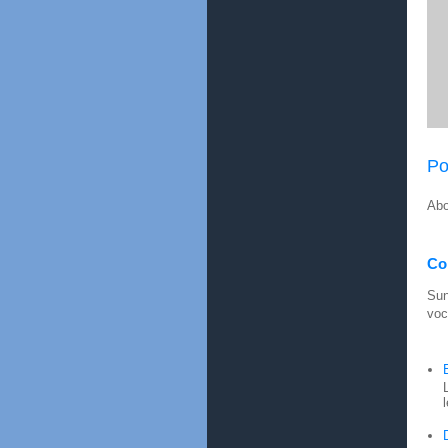
Po
Abo
Con
Sun
voc