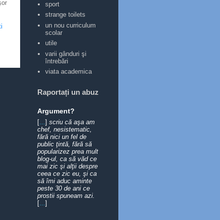
şor
sport
strange toilets
un nou curriculum
i
scolar
utile
varii gânduri şi
întrebări
viata academica
Raportați un abuz
Argument?
[
...
]
scriu că aşa am
chef, nesistematic,
fără nici un fel de
public ţintă, fără să
popularizez prea mult
blog-ul, ca să văd ce
mai zic şi alţii despre
ceea ce zic eu, şi ca
să îmi aduc aminte
peste 30 de ani ce
prostii spuneam azi.
[
...
]