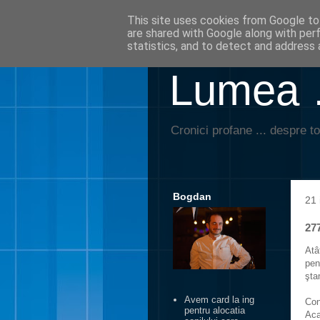
This site uses cookies from Google to 
are shared with Google along with per
statistics, and to detect and address 
Lumea …
Cronici profane ... despre to
Bogdan
21 
277
Atâ
pen
şta
Avem card la ing
Con
pentru alocatia
Aca