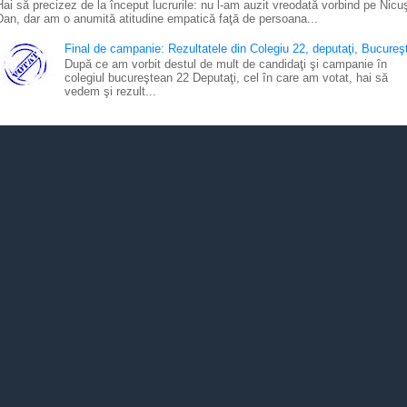
Hai să precizez de la început lucrurile: nu l-am auzit vreodată vorbind pe Nicu
Dan, dar am o anumită atitudine empatică faţă de persoana...
Final de campanie: Rezultatele din Colegiu 22, deputaţi, Bucureşt
După ce am vorbit destul de mult de candidaţi şi campanie în
colegiul bucureştean 22 Deputaţi, cel în care am votat, hai să
vedem şi rezult...