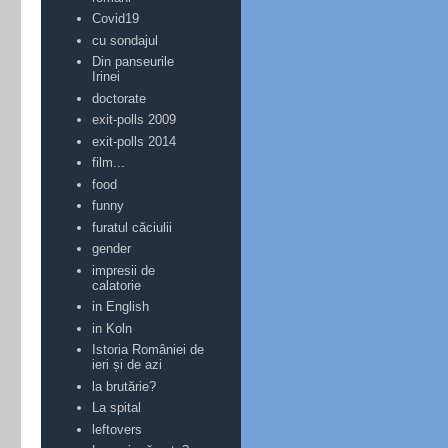
Covid19
cu sondajul
Din panseurile
Irinei
doctorate
exit-polls 2009
exit-polls 2014
film...
food
funny
furatul căciulii
gender
impresii de
calatorie
in English
in Koln
Istoria României de
ieri și de azi
la brutărie?
La spital
leftovers