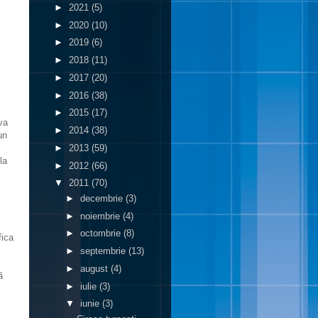
►
2021
(5)
►
2020
(10)
►
2019
(6)
►
2018
(11)
►
2017
(20)
►
2016
(38)
►
2015
(17)
va
►
2014
(38)
un
►
2013
(59)
la
►
2012
(66)
▼
2011
(70)
►
decembrie
(3)
►
noiembrie
(4)
►
octombrie
(8)
fica
►
septembrie
(13)
►
august
(4)
ă
►
iulie
(3)
▼
iunie
(3)