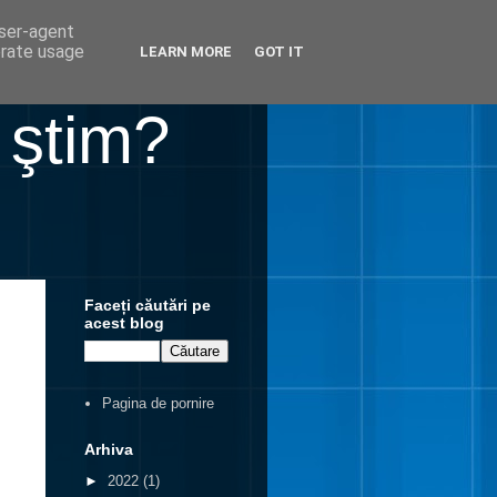
user-agent
erate usage
LEARN MORE
GOT IT
 ştim?
Faceți căutări pe
acest blog
Pagina de pornire
Arhiva
►
2022
(1)