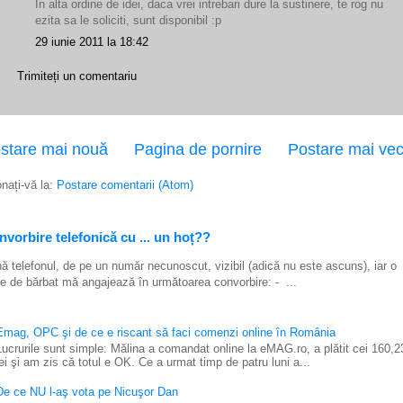
In alta ordine de idei, daca vrei intrebari dure la sustinere, te rog nu
ezita sa le soliciti, sunt disponibil :p
29 iunie 2011 la 18:42
Trimiteți un comentariu
stare mai nouă
Pagina de pornire
Postare mai ve
nați-vă la:
Postare comentarii (Atom)
vorbire telefonică cu ... un hoț??
ă telefonul, de pe un număr necunoscut, vizibil (adică nu este ascuns), iar o
e de bărbat mă angajează în următoarea convorbire: - ...
Emag, OPC şi de ce e riscant să faci comenzi online în România
Lucrurile sunt simple: Mălina a comandat online la eMAG.ro, a plătit cei 160,2
lei şi am zis că totul e OK. Ce a urmat timp de patru luni a...
De ce NU l-aş vota pe Nicuşor Dan