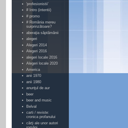
'profesionistii'
# Intro (intentii)
# promo
# România mereu
surprinzătoare?
aberaţia săptămânii
alegeri
Alegeri 2014
Alegeri 2016
alegeri locale 2016
Alegeri locale 2020
America
anii 1970
anii 1980
anunţul de aur
beer
beer and music
Belval
carti / reviste:
cronica profanului
cărţi ale unor autori
români