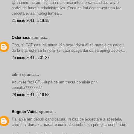
@anonim: nu am nici cea mai mica intentie sa candidez a vre
astfel de functie administrativa. Ceea ce imi doresc este sa fac
cercetare, sa inteleg lumea...
21 iunie 2011 la 18:15
Osterhase
spunea...
Ooo, si CAT castiga notarii din taxe, daca ai sti matale ce cadou
de la stat este sa fii notar (si cata spaga dai ca sa ajungi acolo)...
25 iunie 2011 la 01:27
ialmi spunea...
Acum te faci CPI, după ce am trecut comisia prin
consiliu????????
28 iunie 2011 la 16:58
Bogdan Voicu
spunea...
Pai abia am depus candidatura. In caz de acceptare a acesteia,
cred mai dureaza macar pana in decembrie sa primesc confirmare.