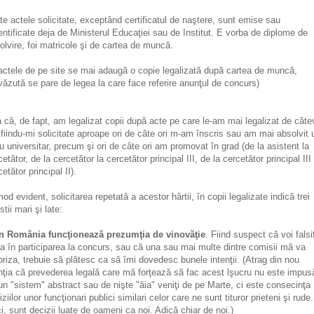
te actele solicitate, exceptând certificatul de naştere, sunt emise sau
entificate deja de Ministerul Educaţiei sau de Institut. E vorba de diplome de
olvire, foi matricole şi de cartea de muncă.
 actele de pe site se mai adaugă o copie legalizată după cartea de muncă,
văzută se pare de legea la care face referire anunţul de concurs)
 că, de fapt, am legalizat copii după acte pe care le-am mai legalizat de câte
, fiindu-mi solicitate aproape ori de câte ori m-am înscris sau am mai absolvit 
lu universitar, precum şi ori de câte ori am promovat în grad (de la asistent la
cetător, de la cercetător la cercetător principal III, de la cercetător principal III 
etător principal II).
mod evident, solicitarea repetată a acestor hârtii, în copii legalizate indică trei
tii mari şi late:
n România funcţionează prezumţia de vinovăţie
. Fiind suspect că voi falsi
a în participarea la concurs, sau că una sau mai multe dintre comisii mă va
oriza, trebuie să plătesc ca să îmi dovedesc bunele intenţii. (Atrag din nou
nţia că prevederea legală care mă forţează să fac acest lşucru nu este impus
un "sistem" abstract sau de nişte "ăia" veniţi de pe Marte, ci este consecinţa
iziilor unor funcţionari publici similari celor care ne sunt tituror prieteni şi rude.
i, sunt decizii luate de oameni ca noi. Adică chiar de noi.)