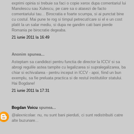
exprimi opinia si trebuie sa faci o copie xerox dupa comentariul lui
Manolescu sau Xulescu, pe care sa o atasezi de facto
comentariului tau... Birocratia e foarte scumpa, si ai punctat bine
cu costul. Mai pune te rog si timpul petrecut/care si el e un cost
platit la un salar mediu, si dupa ne gandim cati bani pierde
Romania pe birocratie degeaba.
21 iunie 2011 la 16:49
Anonim spunea...
Asteptam sa candidezi pentru functia de director la ICCV si sa
abrogi regulile astea tampite cu legalizarea si supralegalizarea, ba
chiar si echivalarea - pentru inceput in ICCV - apoi, fiind un bun
exemplu, sa fie preluata practica si de restul institutiilor statului.
Hai Bogdane!
21 iunie 2011 la 17:31
Bogdan Voicu
spunea...
@alexnicolae: nu, nu sunt bani pierduti, ci sunt redistribuiti catre
alte buzunare...