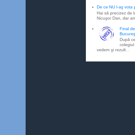
De ce NU l-aş vota
Hai să precizez de l
Nicuşor Dan, dar am
Final d
Bucureş
După ce
colegiul
vedem şi rezult...