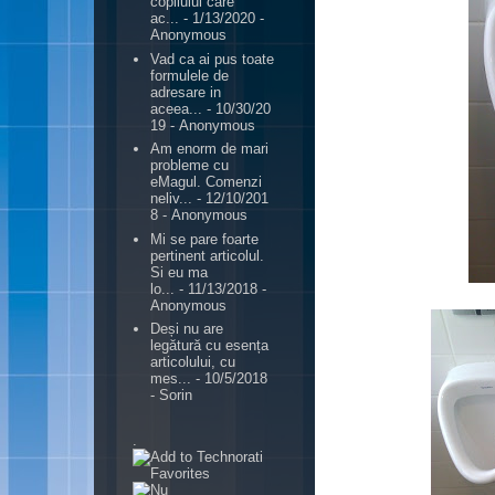
copilului care
ac...
- 1/13/2020
-
Anonymous
Vad ca ai pus toate
formulele de
adresare in
aceea...
- 10/30/20
19
- Anonymous
Am enorm de mari
probleme cu
eMagul. Comenzi
neliv...
- 12/10/201
8
- Anonymous
Mi se pare foarte
pertinent articolul.
Si eu ma
lo...
- 11/13/2018
-
Anonymous
Deși nu are
legătură cu esența
articolului, cu
mes...
- 10/5/2018
- Sorin
.