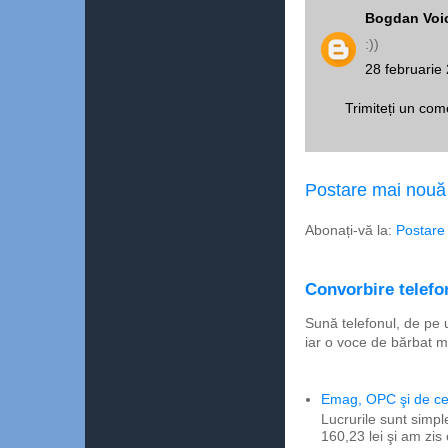
Bogdan Voi
:))
28 februarie
Trimiteți un com
Postare mai nouă
Abonați-vă la:
Postare
Convorbire telefon
Sună telefonul, de pe 
iar o voce de bărbat m
Emag, OPC şi de ce 
Lucrurile sunt simpl
160,23 lei şi am zis