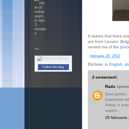
It seems that there a
are from Leuven, Belg
remind me of the
porc
---
-
februarie 28, 2012
Etichete:
in English
,
st
Follow this blog
2 comentarii:
Radu
spunea
Sunt pentru .
traiectorie re
Artois, e mar
suport...
28 februarie