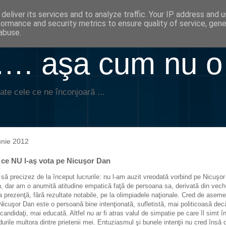
deliver its services and to analyze traffic. Your IP address and 
formance and security metrics to ensure quality of service, gen
abuse.
. aşa cum nu o
ate cele ce ne înconjoară ...
unie 2012
 ce NU l-aş vota pe Nicuşor Dan
 să precizez de la început lucrurile: nu l-am auzit vreodată vorbind pe Nicuşor
, dar am o anumită atitudine empatică faţă de persoana sa, derivată din vec
 prezenţă, fără rezultate notabile, pe la olimpiadele naţionale. Cred de asem
Nicuşor Dan este o persoană bine intenţionată, sufletistă, mai politicoasă dec
i candidaţi, mai educată. Altfel nu ar fi atras valul de simpatie pe care îl simt î
durile multora dintre prietenii mei. Entuziasmul şi bunele intenţii nu cred însă 