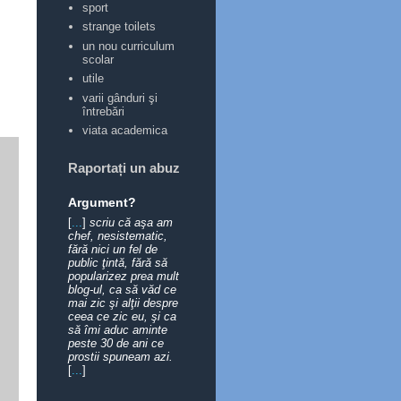
sport
strange toilets
un nou curriculum
scolar
utile
varii gânduri şi
întrebări
viata academica
Raportați un abuz
Argument?
[
...
]
scriu că aşa am
chef, nesistematic,
fără nici un fel de
public ţintă, fără să
popularizez prea mult
blog-ul, ca să văd ce
mai zic şi alţii despre
ceea ce zic eu, şi ca
să îmi aduc aminte
peste 30 de ani ce
prostii spuneam azi.
[
...
]