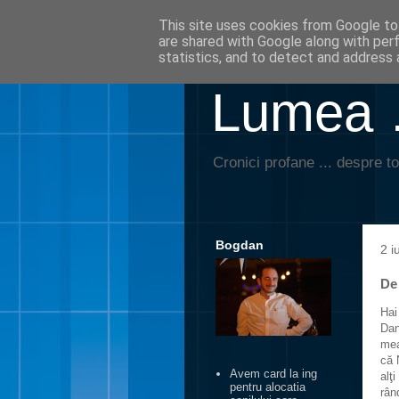
This site uses cookies from Google to 
are shared with Google along with per
statistics, and to detect and address 
Lumea …
Cronici profane ... despre to
Bogdan
2 i
De
Hai
Dan
mea
că 
Avem card la ing
alţ
pentru alocatia
rân