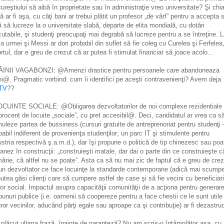
ureştiului să aibă în proprietate sau în administraţie vreo universitate? Şi chia
ă ar fi aşa, cu câţi bani ar trebui plătit un profesor „de vârf” pentru a accepta 
ă să lucreze la o universitate slabă, departe de elita mondială, cu dotări
cutabile, şi studenţi preocupaţi mai degrabă să lucreze pentru a se întreţine. 
a urmei şi Messi ar dori probabil din suflet să fie coleg cu Curelea şi Ferfelea,
rtul, dar e greu de crezut că ar putea fi stimulat financiar să joace acolo…
ÂINII VAGABONZI: @Amenzi drastice pentru persoanele care abandoneaza
ni@. Pragmatic vorbind: cum îi identifici pe aceşti contravenienţi? Avem deja
TV
??
OCUINTE SOCIALE: @Obligarea dezvoltatorilor de noi complexe rezidentiale 
procent de locuite „sociale”, cu pret accesibil@. Deci, candidatul ar vrea ca s
muleze partea de bussiness (cursuri gratuite de antreprenoriat pentru studenţi 
babil indiferent de provenienţa studenţilor; un parc IT şi stimulente pentru
ustria respectivă ş.a.m.d.), dar îşi propune o politică de tip chinezesc sau poa
anez în construcţii: „construieşti matale, dar dai o parte din ce construieşte c
mărie, că altfel nu se poate”. Asta ca să nu mai zic de faptul că e greu de crez
un dezvoltator ce face locuinţe la standarde contemporane (adică mai scumpe
putea găsi clienţi care să cumpere astfel de case şi să fie vecini cu beneficiari
tor social. Impactul asupra capacităţii comunităţii de a acţiona pentru generar
bunuri publice (i.e. oamenii să coopereze pentru a face chestii ce le sunt utile
uror vecinilor, aducând părţi egale sau aproape ca şi contribuţie) ar fi dezastru
 plăcut ultima frază, înainte de paranteză? Nu am scris-o întâmplător aşa, cu