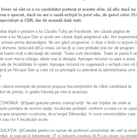
 firesc să văd ce e cu candidatul preferat al acestei elite, să aflu dacă nu
va e special, dacă nu are o vastă echipă în jurul său, de genul celor 15
specialişti ai CDR, dar de această dată reali.
diat după o postare a lui Claudiu Tufiş pe Facebook, am căutat pagina de
ernet a lui Nicuşor Dan şi acolo am căutat după programul său. Am experimen
n urmare prima dezamăgire. Nu am găsit programul, ci doar o listă cu acţiuni î
ii domenii, botezată @Ce vreau să fac@ şi care probabil ţine loc de program.
ă foarte mult a declaraţii de intenţii. Toate sunt dezirabile. Toate ar putea fi uti
le sunt mai la stânga, altele mai la dreapta. Aproape niciunul nu pare a avea
cule de fezabilitate în spate. Aproape niciunul nu sugerează o echipă care să î
ţină pe Nicuşor Dan şi care să se priceapă cu adevărat la administrarea unui
ş.
e câteva exemple de proiecte propuse bucureştenilor de către candidatul la
oliul de primar, în grafia folosită pe site-ul acestuia:
CONOMIA: @Spatii gratuite pentru startup’uri@. Nu am înţeles de unde ar
pune primăria de aceste spaţii, localizate probabil, conform a ceea ce se spu
supra propuneri cu pricina, de-a lungul Dâmoviţei, în zona universităților care
t sau vor fi localizate acolo.
DUCAŢIA: @Catedre pentru un numar de profesori universitari de varf la nivel
dial, in special in tehnologie, IT si industrii creative.@ Eu nu ştiam ca primăr