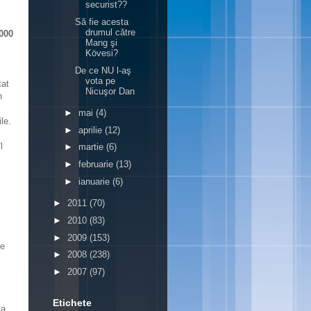
securist??
Să fie acesta
drumul către
.000
Mang şi
Kövesi?
De ce NU l-aş
vota pe
tat
Nicuşor Dan
n
►
mai
(4)
le.
►
aprilie
(12)
l
►
martie
(6)
►
februarie
(13)
►
ianuarie
(6)
►
2011
(70)
►
2010
(83)
►
2009
(153)
ne
►
2008
(238)
►
2007
(97)
Etichete
ia