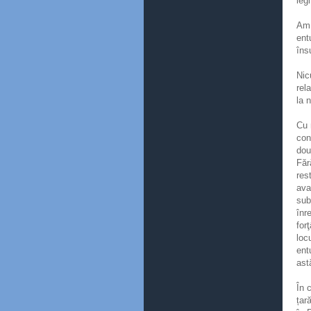
leg
Am 
ent
însu
Nic
rel
la 
Cu 
con
dou
Făr
res
ava
sub
înr
for
loc
ent
ast
În 
țar