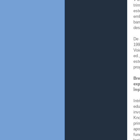
tri
est
emb
ban
des
De 
199
Voi
ed.
est
pro
Bre
exp
înş
Int
edu
inv
Kno
pri
apo
fun