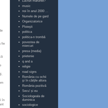
Lucruri mărunte?
music
noi în anul 2000 ...
Numele de pe gard
Organizatorice
Ploieşti
de
politica
politica-n trombă
povestea de
 fie
miercuri
presa (media)
prietenie
că
q and a
e
religie
road signs
i,
România cu ochii
şi în cărţile altora
 om
România pozitivă
Secu' și eu
Sociologeala de
duminica
i în
ant
sociologice