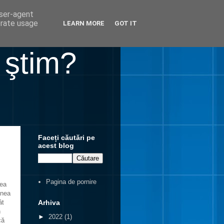
user-agent
erate usage
LEARN MORE
GOT IT
 ştim?
Faceți căutări pe
acest blog
Pagina de pornire
hea
enea
Arhiva
ât
n
►
2022
(1)
că