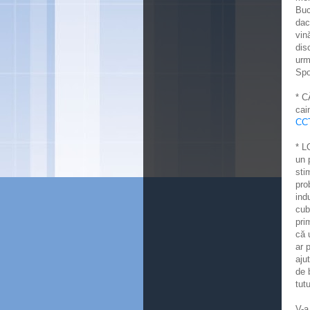
Buc
dac
vin
dis
urm
Spo
* C
cai
CC
* L
un 
sti
pro
ind
cub
pri
că 
ar 
aju
de 
tut
V-a