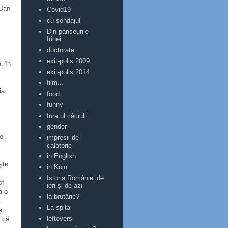
 Dan
Covid19
cu sondajul
Din panseurile
Irinei
doctorate
exit-polls 2009
, în
exit-polls 2014
film...
ia
food
funny
furatul căciulii
gender
 o
impresii de
calatorie
in English
şte
in Koln
Istoria României de
of
ieri și de azi
a o
la brutărie?
t
La spital
e
leftovers
e că