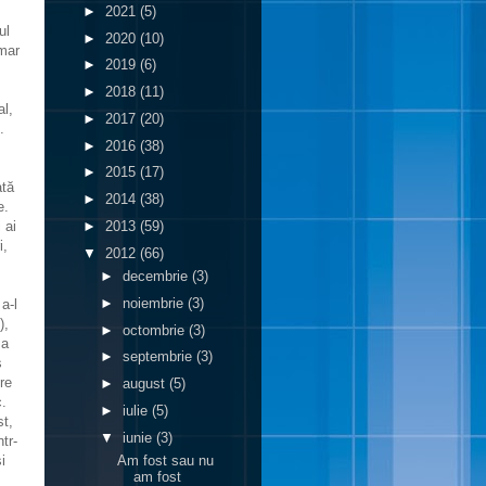
►
2021
(5)
ul
►
2020
(10)
imar
►
2019
(6)
►
2018
(11)
al,
►
2017
(20)
.
►
2016
(38)
►
2015
(17)
ată
►
2014
(38)
e.
►
2013
(59)
 ai
i,
▼
2012
(66)
►
decembrie
(3)
►
noiembrie
(3)
a-l
),
►
octombrie
(3)
 a
►
septembrie
(3)
ş
re
►
august
(5)
c.
►
iulie
(5)
st,
▼
iunie
(3)
tr-
i
Am fost sau nu
am fost