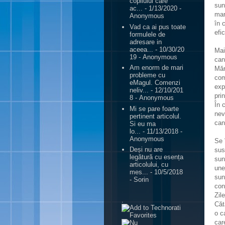
copilului care
sun
ac...
- 1/13/2020
-
mar
Anonymous
în 
Vad ca ai pus toate
efic
formulele de
adresare in
aceea...
- 10/30/20
Mai
19
- Anonymous
can
Am enorm de mari
Măr
probleme cu
com
eMagul. Comenzi
exp
neliv...
- 12/10/201
pri
8
- Anonymous
În 
Mi se pare foarte
nev
pertinent articolul.
can
Si eu ma
lo...
- 11/13/2018
-
Anonymous
Se 
Deși nu are
sus
legătură cu esența
sun
articolului, cu
une
mes...
- 10/5/2018
sun
- Sorin
con
Zil
.
Căt
o c
car