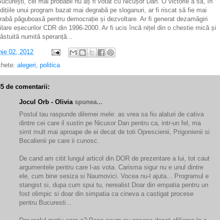
București, cel mai probabil nu aș fi votat cu Nicușor Dan. O victorie a sa, în
dițiile unui program bazat mai degrabă pe sloganuri, ar fi riscat să fie mai
rabă păguboasă pentru democrație și dezvoltare. Ar fi generat dezamăgiri
ilare eșecurilor CDR din 1996-2000. Ar fi ucis încă nițel din o chestie mică și
ăstuită numită speranță...
nie 02, 2012
chete:
alegeri
,
politica
35 de comentarii:
Jocul Orb - Olivia
spunea...
Postul tau raspunde dilemei mele: as vrea sa fiu alaturi de cativa
dintre cei care il sustin pe Nicusor Dan pentru ca, intr-un fel, ma
simt mult mai aproape de ei decat de toti Oprescienii, Prigonienii si
Becalienii pe care ii cunosc.
De cand am citit lungul articol din DOR de prezentare a lui, tot caut
argumentele pentru care l-as vota. Carisma sigur nu e unul dintre
ele, cum bine sesiza si Naumovici. Vocea nu-l ajuta... Programul e
stangist si, dupa cum spui tu, nerealist Doar din empatia pentru un
fost olimpic si doar din simpatia ca cineva a castigat procese
pentru Bucuresti...