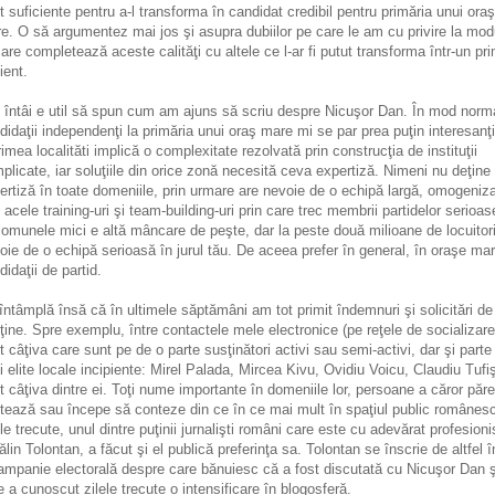
t suficiente pentru a-l transforma în candidat credibil pentru primăria unui oraş
e. O să argumentez mai jos şi asupra dubiilor pe care le am cu privire la mod
care completează aceste calităţi cu altele ce l-ar fi putut transforma într-un pr
ient.
 întâi e util să spun cum am ajuns să scriu despre Nicuşor Dan. În mod norm
didaţii independenţi la primăria unui oraş mare mi se par prea puţin interesanţi
imea localităti implică o complexitate rezolvată prin construcţia de instituţii
plicate, iar soluţiile din orice zonă necesită ceva expertiză. Nimeni nu deţine
ertiză în toate domeniile, prin urmare are nevoie de o echipă largă, omogeniz
n acele training-uri şi team-building-uri prin care trec membrii partidelor serioas
comunele mici e altă mâncare de peşte, dar la peste două milioane de locuitori
oie de o echipă serioasă în jurul tău. De aceea prefer în general, în oraşe mar
didaţii de partid.
întâmplă însă că în ultimele săptămâni am tot primit îndemnuri şi solicitări de 
ţine. Spre exemplu, între contactele mele electronice (pe reţele de socializare
t câţiva care sunt pe de o parte susţinători activi sau semi-activi, dar şi parte
i elite locale incipiente: Mirel Palada, Mircea Kivu, Ovidiu Voicu, Claudiu Tufi
t câţiva dintre ei. Toţi nume importante în domeniile lor, persoane a căror păre
tează sau începe să conteze din ce în ce mai mult în spaţiul public românes
ele trecute, unul dintre puţinii jurnalişti români care este cu adevărat profesioni
ălin Tolontan, a făcut şi el publică preferinţa sa. Tolontan se înscrie de altfel în
ampanie electorală despre care bănuiesc că a fost discutată cu Nicuşor Dan ş
e a cunoscut zilele trecute o intensificare în blogosferă.