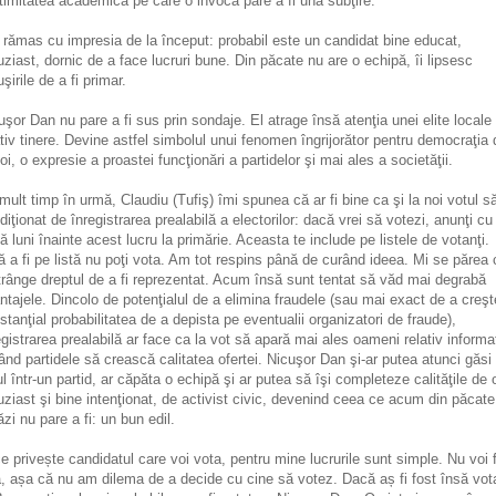
itimitatea academică pe care o invocă pare a fi una subţire.
rămas cu impresia de la început: probabil este un candidat bine educat,
uziast, dornic de a face lucruri bune. Din păcate nu are o echipă, îi lipsesc
şirile de a fi primar.
uşor Dan nu pare a fi sus prin sondaje. El atrage însă atenţia unei elite locale
ativ tinere. Devine astfel simbolul unui fenomen îngrijorător pentru democraţia 
noi, o expresie a proastei funcţionări a partidelor şi mai ales a societăţii.
mult timp în urmă, Claudiu (Tufiş) îmi spunea că ar fi bine ca şi la noi votul să
diţionat de înregistrarea prealabilă a electorilor: dacă vrei să votezi, anunţi cu
ă luni înainte acest lucru la primărie. Aceasta te include pe listele de votanţi.
ă a fi pe listă nu poţi vota. Am tot respins până de curând ideea. Mi se părea 
trânge dreptul de a fi reprezentat. Acum însă sunt tentat să văd mai degrabă
ntajele. Dincolo de potenţialul de a elimina fraudele (sau mai exact de a creşt
stanţial probabilitatea de a depista pe eventualii organizatori de fraude),
egistrarea prealabilă ar face ca la vot să apară mai ales oameni relativ informaţ
ţând partidele să crească calitatea ofertei. Nicuşor Dan şi-ar putea atunci găsi
ul într-un partid, ar căpăta o echipă şi ar putea să îşi completeze calităţile de
uziast şi bine intenţionat, de activist civic, devenind ceea ce acum din păcate
ăzi nu pare a fi: un bun edil.
ce privește candidatul care voi vota, pentru mine lucrurile sunt simple. Nu voi f
ă, așa că nu am dilema de a decide cu cine să votez. Dacă aș fi fost însă vot