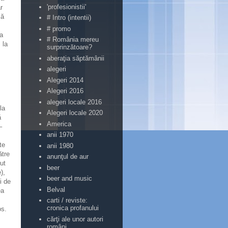
'profesionistii'
r
să
# Intro (intentii)
# promo
La
# România mereu
 la
surprinzătoare?
aberaţia săptămânii
alegeri
Alegeri 2014
Alegeri 2016
alegeri locale 2016
la
Alegeri locale 2020
ă
America
–
anii 1970
te
anii 1980
ătre
anunţul de aur
ut
beer
),
beer and music
i de
Belval
ea
carti / reviste:
cronica profanului
os.
cărţi ale unor autori
români