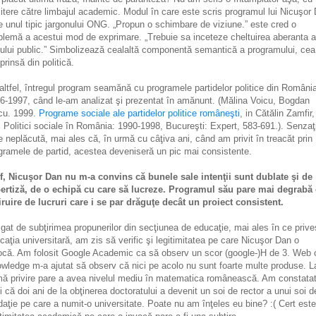
mitere către limbajul academic. Modul în care este scris programul lui Nicuşor
e unul tipic jargonului ONG. „Propun o schimbare de viziune.” este cred o
lemă a acestui mod de exprimare. „Trebuie sa inceteze cheltuirea aberanta a
ului public.” Simbolizează cealaltă componentă semantică a programului, cea
prinsă din politică.
altfel, întregul program seamănă cu programele partidelor politice din România
6-1997, când le-am analizat şi prezentat în amănunt. (Mălina Voicu, Bogdan
cu. 1999.
Programe sociale ale partidelor politice româneşti
, in Cătălin Zamfir,
, Politici sociale în România: 1990-1998, Bucureşti: Expert, 583-691.). Senzaţ
e neplăcută, mai ales că, în urmă cu câţiva ani, când am privit în treacăt prin
gramele de partid, acestea deveniseră un pic mai consistente.
f, Nicuşor Dan nu m-a convins că bunele sale intenţii sunt dublate şi de
ertiză, de o echipă cu care să lucreze. Programul său pare mai degrabă
iruire de lucruri care i se par drăguţe decât un proiect consistent.
rigat de subţirimea propunerilor din secţiunea de educaţie, mai ales în ce prive
caţia universitară, am zis să verific şi legitimitatea pe care Nicuşor Dan o
ocă. Am folosit Google Academic ca să observ un scor (google-)H de 3. Web 
wledge m-a ajutat să observ că nici pe acolo nu sunt foarte multe produse. L
mă privire pare a avea nivelul mediu în matematica românească. Am constata
i că doi ani de la obţinerea doctoratului a devenit un soi de rector a unui soi d
daţie pe care a numit-o universitate. Poate nu am înţeles eu bine? :( Cert est