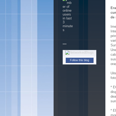
Era
cum
de 
Ime
Int
pri
var
---
Sun
Une
cal
sus
Follow this blog
ora
Uit
fot
* E
dis
dea
sun
* E
mon