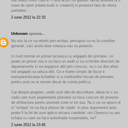
Dar realul motiv care e? Pana acum nu gasesc decat afilierea la o
stare de spirit (intelectualii si creativii) si protestul fata de oferta
partidelor...
2 iunie 2012 la 22:33
Unknown
spunea...
Nu stiu la ce va referiti prin echipa, presupun ca nu la consilieri
generali, caci aceia doar voteaza sau nu proiecte.
In mod normal un primar lucreaza cu angajatii din primarie, ce
poate un primar nou e sa faca un audit si sa schimbe directorii de
departamente si sa angajeze altii prin concurs, nu o sa dea afara
toti angajatii sa aduca altii. Ce e foarte simplu de facut e
transparentizarea licitatiilor si a cheltuielilor facute de primarie,
pentru asta nu ai nevoie decat de vointa politica.
Cat despre program, unele sunt idei de dezvoltare, ideea lui e sa
vada care sunt proprietatile primariei sa faca concurs de proiecte
de arhitectura pentru anumite zone si tot asa. Nu o sa se apuce el
si "echipa" lui sa faca planuri de cladiri. In plus argumentul asta
poate fi la fel de usor aplica oricarui candidat: nici Oprescu nu are
echipa cu care sa faca autostrada suspendata, nu?
2 iunie 2012 la 23:45