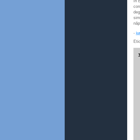
în 
con
deg
sim
năp
-
iu
Eti