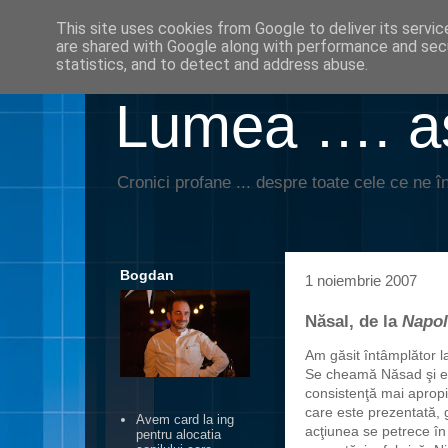
This site uses cookies from Google to deliver its servic
are shared with Google along with performance and secu
statistics, and to detect and address abuse.
Lumea …. aş
Cronici profane ... despre toate cele ce ne în
Bogdan
1 noiembrie 2007
Năsal, de la
Napol
Am găsit întâmplător l
Se cheamă Năsad şi e p
consistenţă mai apropi
care este prezentată, g
Avem card la ing
acţiunea se petrece î
pentru alocatia