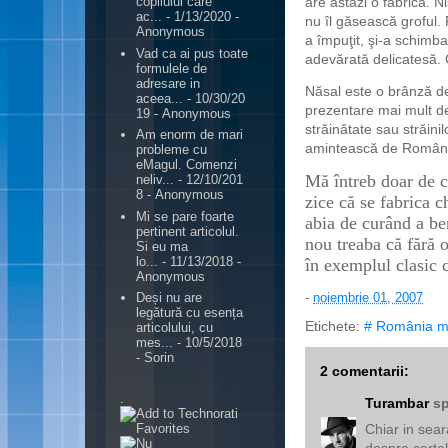
are astăzi o fabrică. N
copilului care
ac...
- 1/13/2020
-
nu îl găsească groful.
Anonymous
a împuţit, şi-a schimba
Vad ca ai pus toate
adevărată delicatesă. G
formulele de
adresare in
Năsal este o brânză de
aceea...
- 10/30/20
prezentare mai mult d
19
- Anonymous
străinătate sau străini
Am enorm de mari
amintească de Român
probleme cu
eMagul. Comenzi
Mă întreb doar de c
neliv...
- 12/10/201
8
- Anonymous
zice că se fabrica 
Mi se pare foarte
abia de curând a be
pertinent articolul.
nou treaba că fără 
Si eu ma
lo...
- 11/13/2018
-
în exemplul clasic
Anonymous
-
noiembrie 01, 2007
Deși nu are
legătură cu esența
Etichete:
# România m
articolului, cu
mes...
- 10/5/2018
- Sorin
2 comentarii:
.
Turambar
sp
Chiar in sear
despre certele