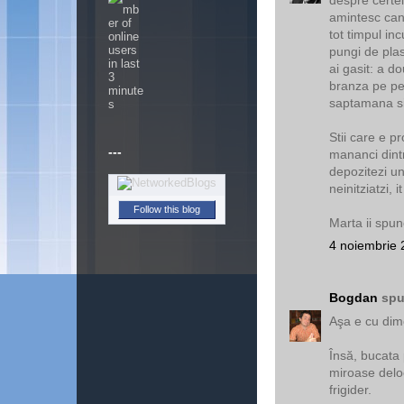
amintesc can
tot timpul inc
pungi de plas
ai gasit: a d
branza pe pe
saptamana si
Stii care e p
---
mananci dintr
depozitezi un
neinitziatzi, it
Follow this blog
Marta ii spun
4 noiembrie 
Bogdan
spu
Aşa e cu dim
Însă, bucata
miroase deloc
frigider.