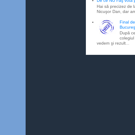
De ce NU l-aş vota
Hai să precizez de l
Nicuşor Dan, dar am
Final d
Bucureş
După ce
colegiul
vedem şi rezult...