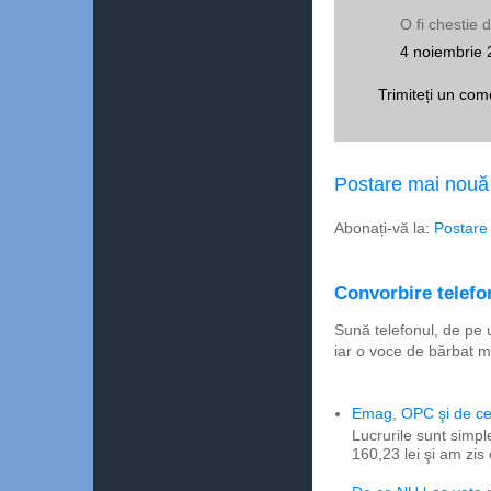
O fi chestie d
4 noiembrie 
Trimiteți un com
Postare mai nouă
Abonați-vă la:
Postare
Convorbire telefon
Sună telefonul, de pe 
iar o voce de bărbat m
Emag, OPC şi de ce 
Lucrurile sunt simpl
160,23 lei şi am zis