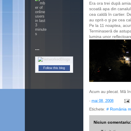
Era ora trei după ami
scoată apa din canalul
cea caldă în cartier. D
au oprit-o şi pe cea cal
Pe la 11 noaptea, acum
Terminaseră de astupat
lumina unor reflectoar
---
Follow this blog
Acum au plecat. Mă în
-
mai 08, 2008
Etichete:
# România m
Niciun comentariu