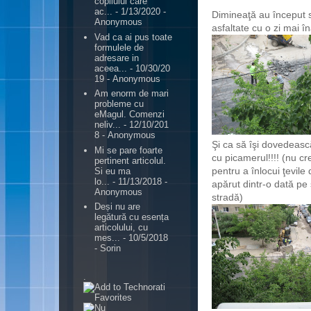
copilului care
ac...
- 1/13/2020
-
Dimineaţă au început s
Anonymous
asfaltate cu o zi mai în
Vad ca ai pus toate
formulele de
adresare in
aceea...
- 10/30/20
19
- Anonymous
Am enorm de mari
probleme cu
eMagul. Comenzi
neliv...
- 12/10/201
8
- Anonymous
Şi ca să îşi dovedească 
Mi se pare foarte
cu picamerul!!!! (nu cr
pertinent articolul.
pentru a înlocui ţevile 
Si eu ma
lo...
- 11/13/2018
-
apărut dintr-o dată pe 
Anonymous
stradă)
Deși nu are
legătură cu esența
articolului, cu
mes...
- 10/5/2018
- Sorin
.