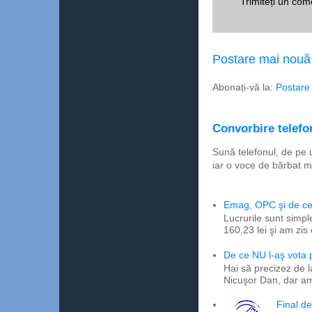
Trimiteți un com
Postare mai nouă
Abonați-vă la:
Postare
Convorbire telefon
Sună telefonul, de pe 
iar o voce de bărbat m
Emag, OPC şi de ce 
Lucrurile sunt simpl
160,23 lei şi am zis
De ce NU l-aş vota
Hai să precizez de l
Nicuşor Dan, dar am
Final d