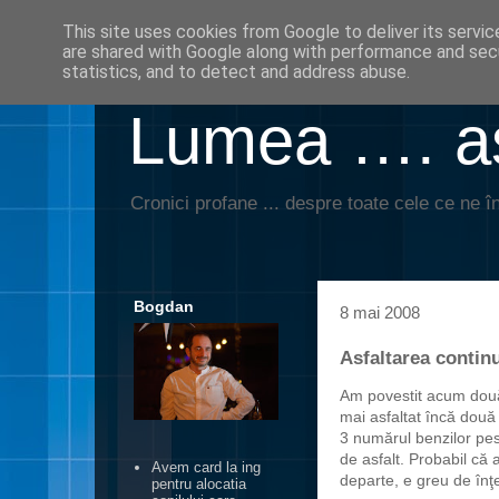
This site uses cookies from Google to deliver its servic
are shared with Google along with performance and secu
statistics, and to detect and address abuse.
Lumea …. aş
Cronici profane ... despre toate cele ce ne în
Bogdan
8 mai 2008
Asfaltarea continu
Am povestit acum dou
mai asfaltat încă două 
3 numărul benzilor pes
de asfalt. Probabil că 
Avem card la ing
departe, e greu de înţ
pentru alocatia