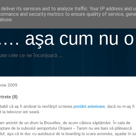
deliver its services and to analyze traffic. Your IP address and 
formance and security metrics to ensure quality of service, gen
abuse.
. aşa cum nu o
ate cele ce ne înconjoară ...
unie 2009
trete (II)
babil că aş fi amânat la nesfârşit scrierea
postării anterioare
, dacă nu m-aş fi
t la televizor ieri seară.
am amintit de un drum la Bruxelles, de acum câteva săptămâni. În sala de
eptare de la subsolul aeroportului Otopeni – Tarom nu are bani să plătească
duf, aşa că te duc cu autobuzul de la boarding la scara avionului, aşadar în s