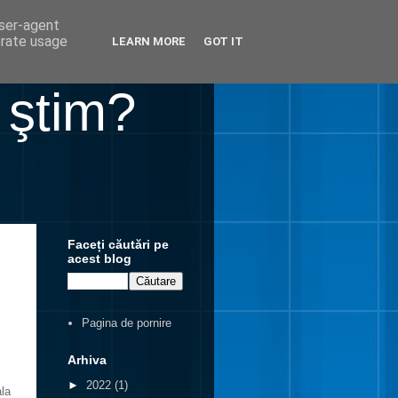
user-agent
erate usage
LEARN MORE
GOT IT
 ştim?
Faceți căutări pe
acest blog
Pagina de pornire
Arhiva
►
2022
(1)
ala