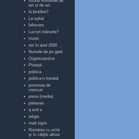
Istoria României de
ieri și de azi
la brutărie?
La spital
leftovers
Lucruri mărunte?
music
noi în anul 2000 ...
Numele de pe gard
Organizatorice
Ploieşti
politica
politica-n trombă
povestea de
miercuri
presa (media)
prietenie
q and a
religie
road signs
România cu ochii
şi în cărţile altora