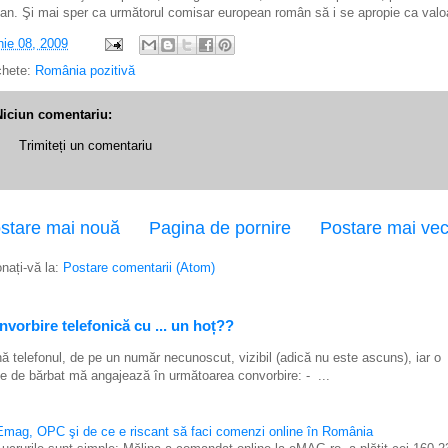
an. Şi mai sper ca următorul comisar european român să i se apropie ca valo
nie 08, 2009
chete:
România pozitivă
Niciun comentariu:
Trimiteți un comentariu
stare mai nouă
Pagina de pornire
Postare mai ve
nați-vă la:
Postare comentarii (Atom)
vorbire telefonică cu ... un hoț??
ă telefonul, de pe un număr necunoscut, vizibil (adică nu este ascuns), iar o
e de bărbat mă angajează în următoarea convorbire: - ...
Emag, OPC şi de ce e riscant să faci comenzi online în România