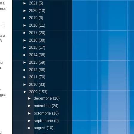
►
2021
(5)
ată
arce
►
2020
(10)
►
2019
(6)
ri,
►
2018
(11)
►
2017
(20)
a a
►
2016
(38)
ră
►
2015
(17)
►
2014
(38)
►
2013
(59)
nu
a
►
2012
(66)
►
2011
(70)
►
2010
(83)
e
▼
2009
(153)
ăgea
►
decembrie
(16)
►
noiembrie
(24)
►
octombrie
(18)
►
septembrie
(9)
►
august
(10)
d