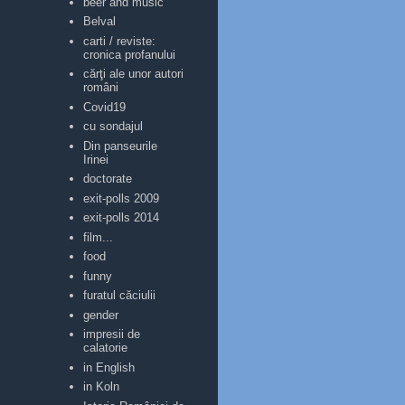
beer and music
Belval
carti / reviste:
cronica profanului
cărţi ale unor autori
români
Covid19
cu sondajul
Din panseurile
Irinei
doctorate
exit-polls 2009
exit-polls 2014
film...
food
funny
furatul căciulii
gender
impresii de
calatorie
in English
in Koln