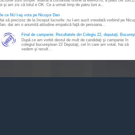
Lucrurile sunt simple: Mălina a comandat online la eMAG.ro, a plătit cei 160,2
lei şi am zis că totul e OK. Ce a urmat timp de patru luni a...
De ce NU l-aş vota pe Nicuşor Dan
Hai să precizez de la început lucrurile: nu l-am auzit vreodată vorbind pe Nicu
Dan, dar am o anumită atitudine empatică faţă de persoana...
Final de campanie: Rezultatele din Colegiu 22, deputaţi, Bucureşt
După ce am vorbit destul de mult de candidaţi şi campanie în
colegiul bucureştean 22 Deputaţi, cel în care am votat, hai să
vedem şi rezult...