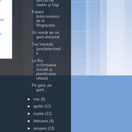
3
dincolo de
Vadim şi Gigi
Palatul
brâncovenesc
şor
de la
Mogoşoaia
Un număr pe un
i
gard electoral
Trei întrebări
(post)electoral
e
La Bia,
schimbarea
socială şi
planificarea
urbană
Pe gard, pe
gard...
►
mai
(9)
►
aprilie
(13)
►
martie
(12)
►
februarie
(4)
►
ianuarie
(13)