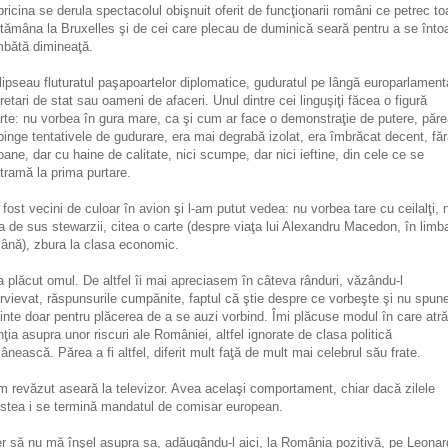
pricina se derula spectacolul obişnuit oferit de funcţionarii români ce petrec to
tămâna la Bruxelles şi de cei care plecau de duminică seară pentru a se înto
bătă dimineaţă.
lipseau fluturatul paşapoartelor diplomatice, guduratul pe lângă europarlamenta
retari de stat sau oameni de afaceri. Unul dintre cei linguşiţi făcea o figură
rte:
nu vorbea în gura mare, ca şi cum ar face o demonstraţie de putere, păre
pinge tentativele de gudurare, era mai degrabă izolat, era îmbrăcat decent, fă
oane, dar cu haine de calitate, nici scumpe, dar nici ieftine, din cele ce se
tramă la prima purtare.
fost vecini de culoar în avion şi l-am putut vedea: nu vorbea tare cu ceilalţi, 
ta de sus stewarzii, citea o carte (despre viaţa lui Alexandru Macedon, în limb
ână), zbura la clasa economic.
a plăcut omul. De altfel îi mai apreciasem în câteva rânduri, văzându-l
ervievat, răspunsurile cumpănite, faptul că ştie despre ce vorbeşte şi nu spun
inte doar pentru plăcerea de a se auzi vorbind. Îmi plăcuse modul în care atr
nţia asupra unor riscuri ale României, altfel ignorate de clasa politică
ânească. Părea a fi altfel, diferit mult faţă de mult mai celebrul său frate.
m revăzut aseară la televizor. Avea acelaşi comportament, chiar dacă zilele
stea i se termină mandatul de comisar european.
r să nu mă înşel asupra sa, adăugându-l aici, la România pozitivă, pe Leonar