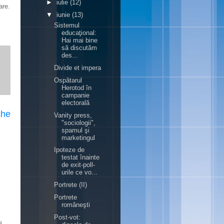
►
iulie
(12)
are.
▼
iunie
(13)
Sistemul
educaţional:
Hai mai bine
să discutăm
des...
Divide et impera
Ospătarul
Herotod în
campanie
electorală
che
Vanity press,
"sociologii",
spamul şi
marketingul
Ipoteze de
testat înainte
de exit-poll-
urile ce vo...
Portrete (II)
Portrete
româneşti
Post-vot: