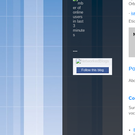
Orb
-
iu
Eti
---
Po
Follow this blog
Abo
Con
Sun
voc