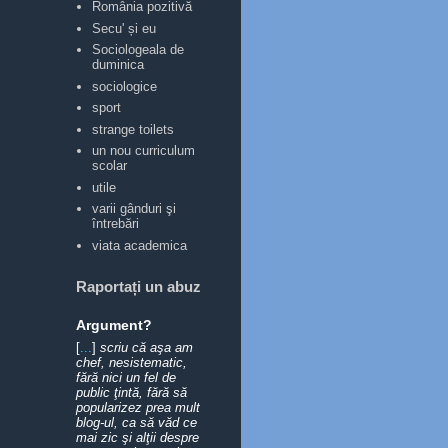
România pozitivă
Secu' și eu
Sociologeala de
duminica
sociologice
sport
strange toilets
un nou curriculum
scolar
utile
varii gânduri şi
întrebări
viata academica
Raportați un abuz
Argument?
[
...
]
scriu că aşa am
chef, nesistematic,
fără nici un fel de
public ţintă, fără să
popularizez prea mult
blog-ul, ca să văd ce
mai zic şi alţii despre