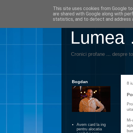
This site uses cookies from Google to 
are shared with Google along with per
statistics, and to detect and address 
Lumea …
Cronici profane ... despre to
Bogdan
8 i
Por
Pro
uita
Mi-
Avem card la ing
aşt
pentru alocatia
bur