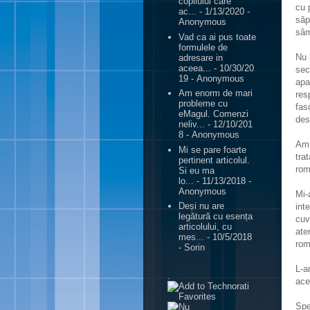
copilului care
cu 
ac...
- 1/13/2020
-
săp
Anonymous
sâm
Vad ca ai pus toate
formulele de
Nu 
adresare in
aceea...
- 10/30/20
sec
19
- Anonymous
apa
Am enorm de mari
res
probleme cu
fas
eMagul. Comenzi
des
neliv...
- 12/10/201
8
- Anonymous
Am 
Mi se pare foarte
tra
pertinent articolul.
rom
Si eu ma
lo...
- 11/13/2018
-
Anonymous
Mi-
Deși nu are
int
legătură cu esența
cuv
articolului, cu
ate
mes...
- 10/5/2018
rom
- Sorin
L-a
.
ace
Spe