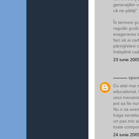
generaţiilor 
că ne plătiţi".
În termeni şc
regulile şcoli
exagerarea d
faci să ai ca
părinţi/elevi
îndeplinit ca
23 iunie 200
---------
spune
Cu atat mai m
educational, 
unui mecanis
pot sa fie num
Nu o sa avem
traga societa
un pas mic ai
toate compon
24 iunie 200