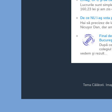
Lucrurile sunt simpl
160,23 lei şi am zis
De ce NU l-aş vota
Hai să precizez de l
Nicuşor Dan, dar am
Final d
Bucureş
După ce
colegiul
vedem şi rezult...
Tema Călătorii. Ima