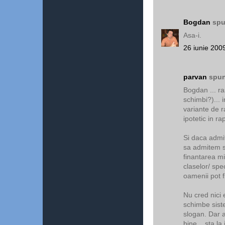
Bogdan
spu
Asa-i.
26 iunie 200
parvan
spun
Bogdan ... ra
schimbi?)...
variante de r
ipotetic in r
Si daca admit
sa admitem si
finantarea mix
claselor/ spec
oamenii pot fi 
Nu cred nici e
schimbe sistem
slogan. Dar a
bine... sta l