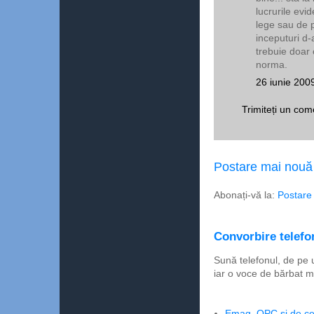
lucrurile evi
lege sau de pr
inceputuri d-
trebuie doar 
norma.
26 iunie 200
Trimiteți un com
Postare mai nouă
Abonați-vă la:
Postare
Convorbire telefon
Sună telefonul, de pe 
iar o voce de bărbat m
Emag, OPC şi de ce 