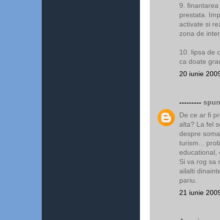
9. finantarea
prestata. Impo
activate si re
zona de inte
10. lipsa de 
ca doate grad
20 iunie 200
---------
spune
De ce ar fi p
alta? La fel 
despre somaj
turism... pro
educational, 
Si va rog sa 
ailalti dinain
pariu.
21 iunie 200