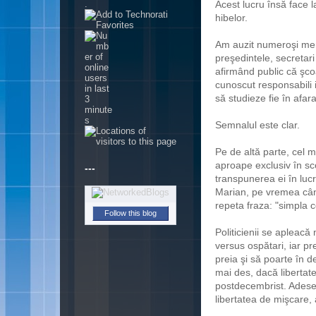
.
Acest lucru însă face 
hibelor.
Am auzit numeroşi memb
preşedintele, secretari 
afirmând public că şco
cunoscut responsabili i
să studieze fie în afara 
Semnalul este clar.
Pe de altă parte, cel m
---
aproape exclusiv în sc
transpunerea ei în luc
Marian, pe vremea cân
Follow this blog
repeta fraza: "simpla c
Politicienii se apleacă
versus ospătari, iar pr
preia şi să poarte în d
mai des, dacă libertat
postdecembrist. Adese
libertatea de mişcare, 