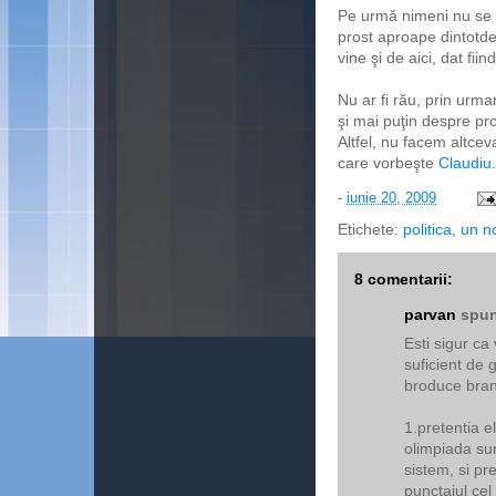
Pe urmă nimeni nu se 
prost aproape dintotde
vine şi de aici, dat fi
Nu ar fi rău, prin urm
şi mai puţin despre pro
Altfel, nu facem altce
care vorbeşte
Claudiu
.
-
iunie 20, 2009
Etichete:
politica
,
un n
8 comentarii:
parvan
spun
Esti sigur ca
suficient de 
broduce brand
1.pretentia el
olimpiada sun
sistem, si p
punctajul cel