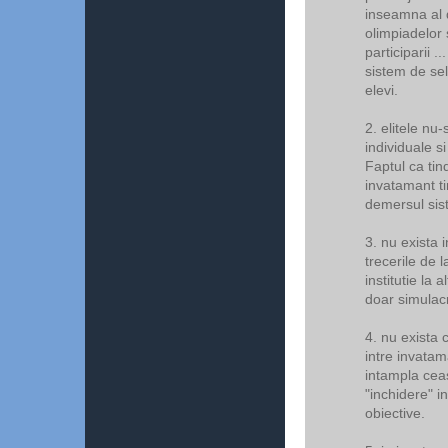
inseamna al d
olimpiadelor 
participarii .
sistem de sele
elevi.
2. elitele nu
individuale s
Faptul ca tin
invatamant t
demersul sis
3. nu exista 
trecerile de l
institutie la
doar simulac
4. nu exista 
intre invatam
intampla cea
"inchidere" i
obiective.