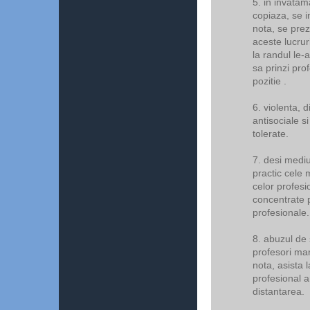
5. in invata
copiaza, se i
nota, se prezi
aceste lucrur
la randul le-
sa prinzi prof
pozitie .
6. violenta, 
antisociale s
tolerate.
7. desi mediu
practic cele 
celor profesi
concentrate p
profesionale.
8. abuzul de 
profesori mar
nota, asista l
profesional 
distantarea.