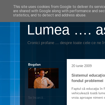
This site uses cookies from Google to deliver its servic
are shared with Google along with performance and secu
statistics, and to detect and address abuse.
Lumea …. aş
Cronici profane ... despre toate cele ce ne în
Bogdan
20 iunie 2009
Sistemul educaţio
fondul problemei
Faptul că educaţia în 
vehiculează toată lume
vroia aproape nimeni 
Se încarcă...