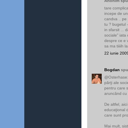
Anonim spun
tare complica
incepe de und
candva .. pe 
tu ? bugetul - 
in sfarsit ..
sociale" iata 
despre ce e 
sa ma tiiiih l
22 iunie 200
Bogdan
spu
@Osterhase: 
părţi ale soc
pentru care s
aruncând cu 
De altfel, aic
educaţional 
care sunt pro
Mai mult, sis