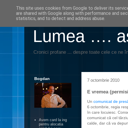
This site uses cookies from Google to deliver its servic
are shared with Google along with performance and secu
statistics, and to detect and address abuse.
Lumea …. aş
Cronici profane ... despre toate cele ce ne în
Bogdan
7 octombrie 2010
E vremea (permisi
Un
comunicat de pres
6 octombrie, regia res
în care locuiesc. Con
comunicat că cel târzi
Avem card la ing
calde, dar că va depun
pentru alocatia