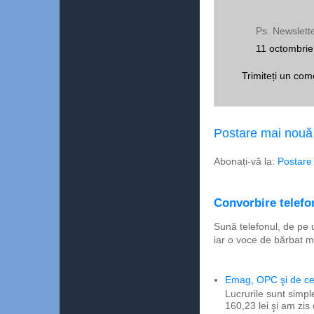
Ps. Newslett
11 octombrie
Trimiteți un com
Postare mai nouă
Abonați-vă la:
Postare
Convorbire telefon
Sună telefonul, de pe 
iar o voce de bărbat m
Emag, OPC şi de ce 
Lucrurile sunt simpl
160,23 lei şi am zis