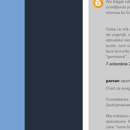
Am băgat calo
condiţionat p
vremea lui C
Ceea ce mă re
de urgenţă, c
stimabilul n
acolo, cum că
face lucruril
"permisivă"...
7 octombrie 
parvan
spun
Cred ca exag
Constatarea 
(auto)evalua
Ma indoiesc 
operatiune. M
care "suna bi