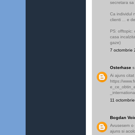
secretara sa 
Ca individul 
clienti ... e 
PS: offtopic: 
casa incalzit
gaze)
7 octombrie 
Osterhase
s
Ai ajuns citat
https://www.f
e_ce_obtin_e
_internationa
11 octombrie
Bogdan Voi
Avusesem o d
ajuns si acol