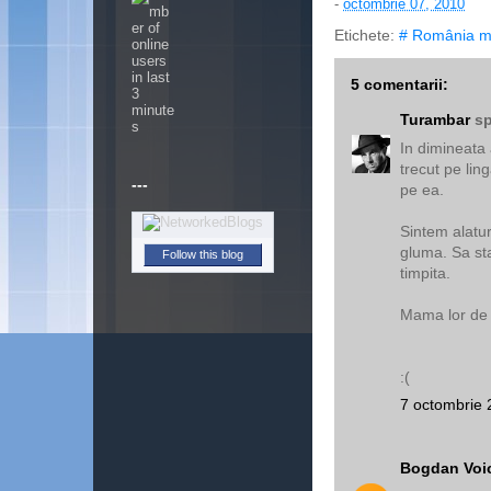
-
octombrie 07, 2010
Etichete:
# România m
5 comentarii:
Turambar
sp
In dimineata
trecut pe lin
---
pe ea.
Sintem alatur
gluma. Sa sta
Follow this blog
timpita.
Mama lor de 
:(
7 octombrie 
Bogdan Voi