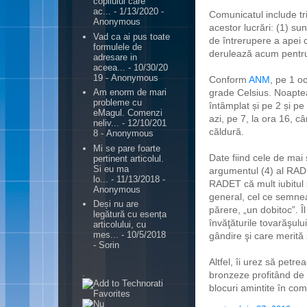
copilului care
ac...
- 1/13/2020
-
Comunicatul include trim
Anonymous
acestor lucrări: (1) su
Vad ca ai pus toate
de întrerupere a apei c
formulele de
derulează acum pentru
adresare in
aceea...
- 10/30/20
19
- Anonymous
Conform
ANM
, pe 1 o
grade Celsius. Noaptea
Am enorm de mari
probleme cu
întâmplat și pe 2 și pe 
eMagul. Comenzi
azi, pe 7, la ora 16, 
neliv...
- 12/10/201
căldură.
8
- Anonymous
Mi se pare foarte
Date fiind cele de mai 
pertinent articolul.
Si eu ma
argumentul (4) al RADE
lo...
- 11/13/2018
-
RADET că mult iubitul
Anonymous
general, cel ce semne
Deși nu are
părere, „un dobitoc”. Î
legătură cu esența
învăţăturile tovarăşul
articolului, cu
mes...
- 10/5/2018
gândire şi care merită 
- Sorin
Altfel, îi urez să petr
.
bronzeze profitând de 
blocuri amintite în co