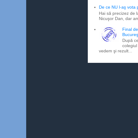
De ce NU l-aş vota
Hai să precizez de l
Nicuşor Dan, dar am
Final d
Bucureş
După ce
colegiul
vedem şi rezult...