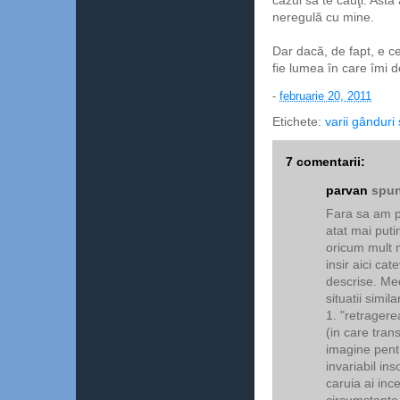
cazul să te cauţi. Asta
neregulă cu mine.
Dar dacă, de fapt, e c
fie lumea în care îmi 
-
februarie 20, 2011
Etichete:
varii gânduri 
7 comentarii:
parvan
spun
Fara sa am pr
atat mai puti
oricum mult m
insir aici ca
descrise. Me
situatii simila
1. "retragere
(in care tran
imagine pent
invariabil ins
caruia ai inc
circumstante 