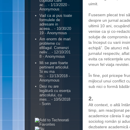
copilului care
uimit.
ac...
- 1/13/2020
-
Anonymous
Fusesem plecat trei să
Vad ca ai pus toate
formulele de
despre un jurnal acade
adresare in
ultimii 10 ani, ocupând
aceea...
- 10/30/20
venise ca și co-redactor
19
- Anonymous
soluţie de compromis c
Am enorm de mari
la început cu varii in
probleme cu
echipă”. De atunci mă 
eMagul. Comenzi
neliv...
- 12/10/201
jurnalul respectiv, afla
8
- Anonymous
evita ca reticenţele u
Mi se pare foarte
vreun fel viaţa revistei.
pertinent articolul.
Si eu ma
În fine, pot pricepe fru
lo...
- 11/13/2018
-
Anonymous
mijlocul unui conflict 
sub nici o formă bădăr
Deși nu are
legătură cu esența
articolului, cu
2.
mes...
- 10/5/2018
- Sorin
Alt context, o altă în
timp, am reacţionat pe o
.
academice căreia îi ap
sociolog român și aduc
dezbatere academică ob