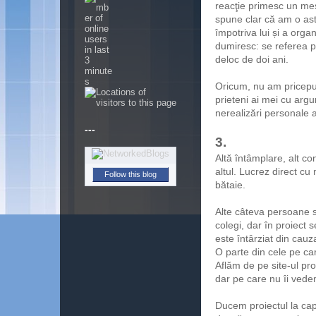
reacţie primesc un mesa
spune clar că am o ast
împotriva lui și a orga
dumiresc: se referea p
deloc de doi ani.
Oricum, nu am pricepu
prieteni ai mei cu argu
nerealizări personale a
---
3.
Altă întâmplare, alt c
Follow this blog
altul. Lucrez direct cu
bătaie.
Alte câteva persoane s
colegi, dar în proiect
este întârziat din cauz
O parte din cele pe ca
Aflăm de pe site-ul pr
dar pe care nu îi vedem
Ducem proiectul la cap