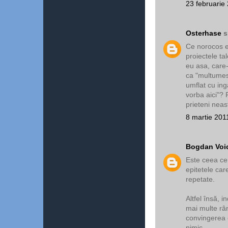
23 februarie
Osterhase
s
Ce norocos es
proiectele ta
eu asa, care-
ca "multumesc
umflat cu in
vorba aici"? 
prieteni neast
8 martie 201
Bogdan Voi
Este ceea ce
epitetele car
repetate.
Altfel însă, 
mai multe rân
convingerea c
nimic.