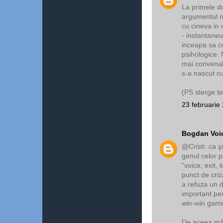
La primele d
argumentul nos
cu cineva in 
- instantaneu
inceapa sa co
psihologice. 
mai convenab
s-a nascut cu
(PS sterge te
23 februarie
Bogdan Voi
@Cristi: ca şi
genul celor p
"voice, exit, 
punct de cri
a refuza un di
important pen
win-win game
De aceea mă 