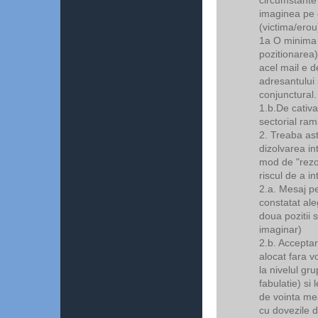
imaginea pe c
(victima/erou
1a O minima f
pozitionarea)
acel mail e de
adresantului s
conjunctural.
1.b.De cativa
sectorial ram
2. Treaba as
dizolvarea in
mod de "rezol
riscul de a in
2.a. Mesaj per
constatat al
doua pozitii 
imaginar)
2.b. Acceptar
alocat fara v
la nivelul gr
fabulatie) si
de vointa mea
cu dovezile d