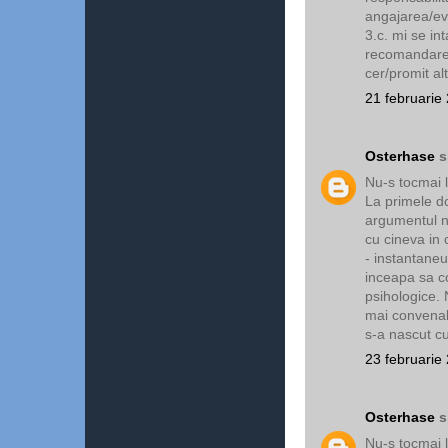
angajarea/eval
3.c. mi se in
recomandare 
cer/promit a
21 februarie
Osterhase
s
Nu-s tocmai la 
La primele d
argumentul nos
cu cineva in 
- instantaneu
inceapa sa co
psihologice. 
mai convenab
s-a nascut cu
23 februarie
Osterhase
s
Nu-s tocmai la 