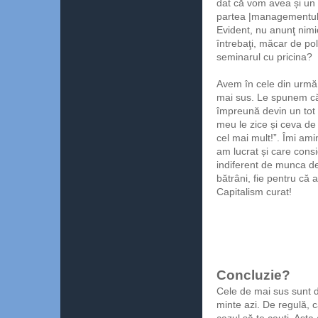
dat că vom avea și un
partea |managementului
Evident, nu anunţ nimi
întrebaţi, măcar de po
seminarul cu pricina?
Avem în cele din urmă
mai sus. Le spunem că 
împreună devin un tot 
meu le zice și ceva de 
cel mai mult!”. Îmi amin
am lucrat și care cons
indiferent de munca de
bătrâni, fie pentru că a
Capitalism curat!
Concluzie?
Cele de mai sus sunt d
minte azi. De regulă, c