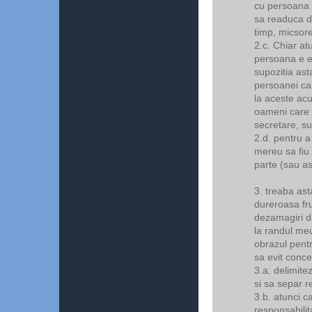
cu persoana "
sa readuca di
timp, micsore
2.c. Chiar at
persoana e e
supozitia ast
persoanei ca
la aceste acu
oameni care f
secretare, su
2.d. pentru a
mereu sa fiu 
parte (sau as
3. treaba as
dureroasa fr
dezamagiri d
la randul me
obrazul pentr
sa evit concep
3.a. delimitez
si sa separ r
3.b. atunci 
responsabilit