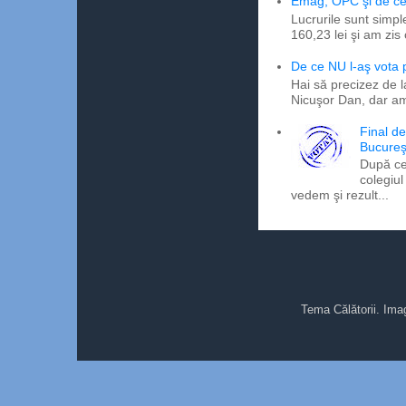
Emag, OPC şi de ce 
Lucrurile sunt simpl
160,23 lei şi am zis
De ce NU l-aş vota
Hai să precizez de l
Nicuşor Dan, dar am
Final d
Bucureş
După ce
colegiul
vedem şi rezult...
Tema Călătorii. Ima