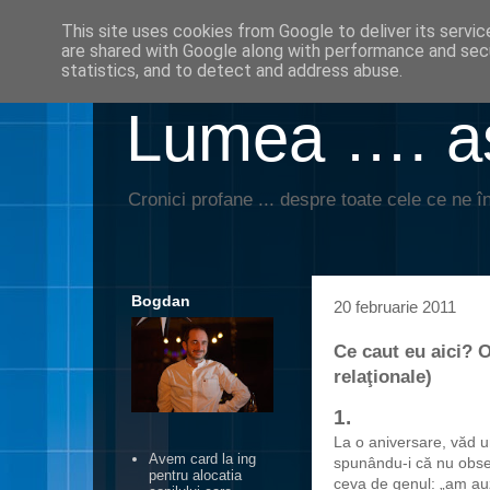
This site uses cookies from Google to deliver its servic
are shared with Google along with performance and secu
statistics, and to detect and address abuse.
Lumea …. aş
Cronici profane ... despre toate cele ce ne în
Bogdan
20 februarie 2011
Ce caut eu aici? O 
relaţionale)
1.
La o aniversare, văd un
Avem card la ing
spunându-i că nu obse
pentru alocatia
ceva de genul: „am auz