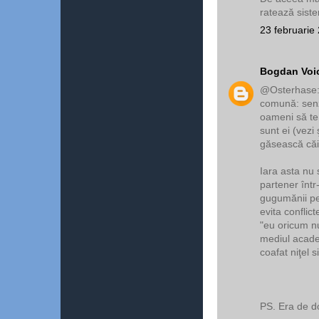
ratează siste
23 februarie
Bogdan Voi
@Osterhase: a
comună: senz
oameni să te 
sunt ei (vezi
găsească căi
Iara asta nu
partener într
gugumănii pe
evita conflic
"eu oricum nu
mediul academ
coafat niţel s
PS. Era de d