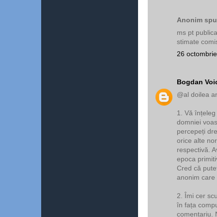
Anonim spun
ms pt publica
stimate comis
26 octombrie
Bogdan Voi
@al doilea a
1. Vă înțeleg
domniei voas
percepeți dre
orice alte no
respectivă. A
epoca primiti
Cred că puteți
anonim care 
2. Îmi cer s
în fața compu
comentariu. 