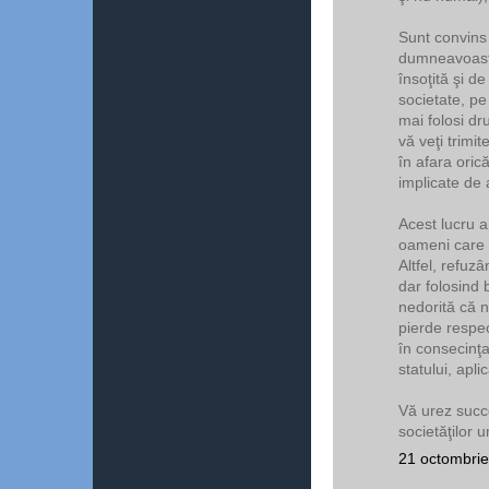
Sunt convins 
dumneavoastr
însoţită şi de
societate, pe
mai folosi dr
vă veţi trimit
în afara oric
implicate de 
Acest lucru a
oameni care v
Altfel, refuzâ
dar folosind 
nedorită că nu 
pierde respe
în consecinţa
statului, apl
Vă urez succ
societăţilor 
21 octombrie