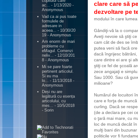
copilului care
clare care să pe
ac...
- 1/13/2020
-
Anonymous
dezvoltare pe 
Vad ca ai pus toate
modului în care lumea 
formulele de
adresare in
aceea...
- 10/30/20
Gândiţi-vă la o compani
19
- Anonymous
Aveţi nevoie să ştiţi ce
Am enorm de mari
cam cât de des se îmbol
probleme cu
putea veni să facă ore 
eMagul. Comenzi
dacă îngrijesc bătrâni,
neliv...
- 12/10/201
care dintre ei are şi alt
8
- Anonymous
ştiţi ce fel de şcoală a
Mi se pare foarte
pertinent articolul.
zece angajaţi e simplu
Si eu ma
Sau 1000. Sau că guver
lo...
- 11/13/2018
-
milioane?
Anonymous
Deși nu are
Numărul de locuitori în
legătură cu esența
care e forţa de muncă 
articolului, cu
mes...
- 10/5/2018
curling. Dacă se respe
- Sorin
(de a declara pe cei ce
o ţară mai mare, cu ma
.
loc de muncă decât în r
mulţi bani din buzunar 
politicile vor fi funda