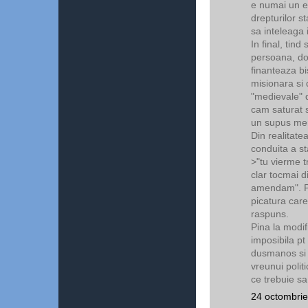
e numai un e
drepturilor s
sa inteleaga 
In final, tin
persoana, do
finanteaza bi
misionara si 
"medievale" d
cam saturat s
un supus merg
Din realitatea
conduita a s
>"tu vierme t
clar tocmai d
amendam". Pt
picatura care
raspuns.
Pina la modif
imposibila pt
dusmanos si a
vreunui polit
ce trebuie sa i
24 octombrie