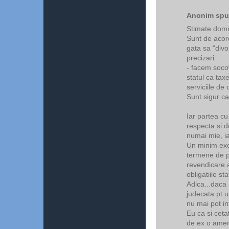
Anonim spun
Stimate dom
Sunt de acord
gata sa "divo
precizari:
- facem socot
statul ca tax
serviciile de
Sunt sigur c
Iar partea cu 
respecta si de
numai mie, ia
Un minim exem
termene de pr
revendicare a
obligatiile st
Adica...daca 
judecata pt u
nu mai pot in
Eu ca si cetat
de ex o amend