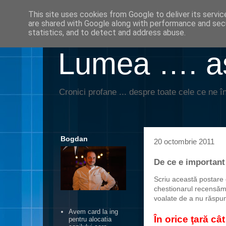
This site uses cookies from Google to deliver its servic
are shared with Google along with performance and secu
statistics, and to detect and address abuse.
Lumea …. aş
Cronici profane ... despre toate cele ce ne în
Bogdan
20 octombrie 2011
De ce e importan
Scriu această postare 
chestionarul recensămâ
voalate de a nu răspund
Avem card la ing
În orice ţară câ
pentru alocatia