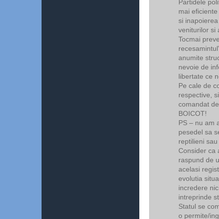
Partidele pol
mai eficiente
si inapoierea
veniturilor si
Tocmai preve
recesamintul”
anumite struct
nevoie de inf
libertate ce 
Pe cale de co
respective, s
comandat de c
BOICOT!
PS – nu am ac
pesedel sa s
reptilieni sa
Consider ca a
raspund de u
acelasi regis
evolutia situ
incredere nici
intreprinde st
Statul se com
o permite/ing