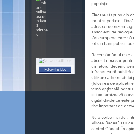
populaţiei.
Fiecare răspuns din ch
tratat superficial. Da
adesea recenzorii, agr
absolvenţi de teologie
ţări europene care să n
tot din bani publici, ad
---
Recensământul este aşa
absolut necesar pentru
următorul deceniu pentr
Follow this blog
infrastructură publică
utilizare a Internetului
(folosirea de aplicaţii
temă opţională pentru a
cei ce furnizează servi
digital divide ce este 
risc important de dezvo
Nu e vorba nici de „înt
Mircea Badea” sau de u
central Gândul. În opini