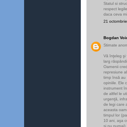
Statul si stru
respect legil
daca ceva mi
21 octombrie
Bogdan Voi
Stimate anon
Vă înţeleg şi 
larg răspândi
Oamenii cred
represiune al
timp însă au 
opiniile. Ele
instrument în 
de altfel le 
urgenţă, infr
de legi care 
aceasta oamen
timpul lor (p
10 ani, aşa c
şi nu numai),