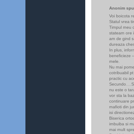
Anonim spun
Voi boicota r
Statul vrea t
Timpul meu c
stateam ore in
am de gind sa
dureaza ches
In plus, info
beneficieze – 
mele.
Nu mai pomen
cotribuabil p
practic cu ac
Secundo….Sta
nu este o tar
vor sta la ba
continuare pri
mafioti din ju
isi directione
Biserica ortod
imbuiba si ma
mai mult spre