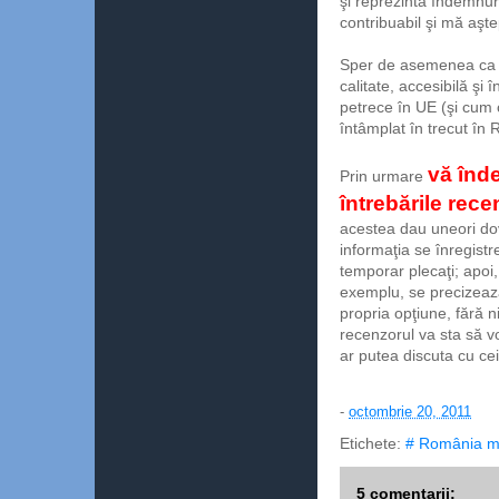
şi reprezintă îndemnur
contribuabil şi mă aşte
Sper de asemenea ca I
calitate, accesibilă şi
petrece în UE (şi cum
întâmplat în trecut în
vă înd
Prin urmare
întrebările rec
acestea dau uneori do
informaţia se înregistr
temporar plecaţi; apoi, 
exemplu, se precizează
propria opţiune, fără 
recenzorul va sta să v
ar putea discuta cu ce
-
octombrie 20, 2011
Etichete:
# România m
5 comentarii: