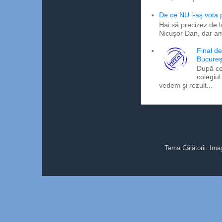
De ce NU l-aş vota
Hai să precizez de l
Nicuşor Dan, dar am
Final d
Bucureş
După ce
colegiul
vedem şi rezult...
Tema Călătorii. Ima