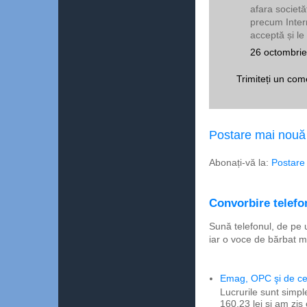
afara societă
precum Intern
acceptă și le 
26 octombrie
Trimiteți un com
Postare mai nouă
Abonați-vă la:
Postare
Convorbire telefon
Sună telefonul, de pe 
iar o voce de bărbat m
Emag, OPC şi de ce 
Lucrurile sunt simpl
160,23 lei şi am zis