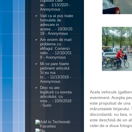
copilului care
ac...
- 1/13/2020
-
Anonymous
Vad ca ai pus toate
formulele de
adresare in
aceea...
- 10/30/20
19
- Anonymous
Am enorm de mari
probleme cu
eMagul. Comenzi
neliv...
- 12/10/201
8
- Anonymous
Mi se pare foarte
pertinent articolul.
Si eu ma
lo...
- 11/13/2018
-
Anonymous
Deși nu are
Acele vehicule (galbene
legătură cu esența
articolului, cu
eveniment. Aceştia ped
mes...
- 10/5/2018
este propulsat de una 
- Sorin
măruntaiele birjarului.
discordantă: nu bea, nu
.
este deschisă de un alt 
celei de-a doua fotogra