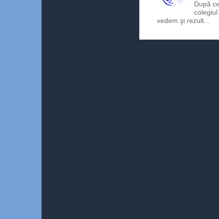
După ce
colegiul
vedem şi rezult...