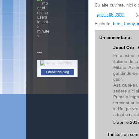
Cu alte cuvinte, nici o
-
aprilie 05, 2012
Etichete:
beer
,
funny
,
Un comentariu:
Jocul Orb - 
---
Foto astea im
italiana de la
Milano. A al
Follow this blog
gandindu-se 
usor.
Asa ca si-a 
sedere aici s
Primele impres
terminat auto
in Ro, pe vre
a fost o carut
5 aprilie 201
Trimiteți un com