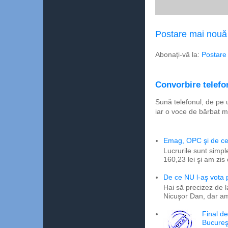
Postare mai nouă
Abonați-vă la:
Postare
Convorbire telefon
Sună telefonul, de pe 
iar o voce de bărbat m
Emag, OPC şi de ce 
Lucrurile sunt simpl
160,23 lei şi am zis
De ce NU l-aş vota
Hai să precizez de l
Nicuşor Dan, dar am
Final d
Bucureş