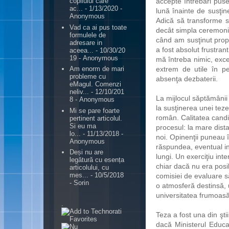
accepte întrebări puse
copilului care
ac...
- 1/13/2020
-
lună înainte de susţin
Anonymous
Adică să transforme su
Vad ca ai pus toate
decât simpla ceremonie
formulele de
când am susţinut prop
adresare in
a fost absolut frustran
aceea...
- 10/30/20
19
- Anonymous
mă întreba nimic, excep
extrem de utile în per
Am enorm de mari
probleme cu
absenţa dezbaterii.
eMagul. Comenzi
neliv...
- 12/10/201
La mijlocul săptămânii
8
- Anonymous
la susţinerea unei tez
Mi se pare foarte
român. Calitatea candi
pertinent articolul.
Si eu ma
procesul: la mare dist
lo...
- 11/13/2018
-
noi. Opinenţii puneau 
Anonymous
răspundea, eventual in
Deși nu are
lungi. Un exerciţiu inte
legătură cu esența
chiar dacă nu era posib
articolului, cu
mes...
- 10/5/2018
comisiei de evaluare să
- Sorin
o atmosferă destinsă, u
universitatea frumoas
.
Teza a fost una din şti
dacă Ministerul Educaţ