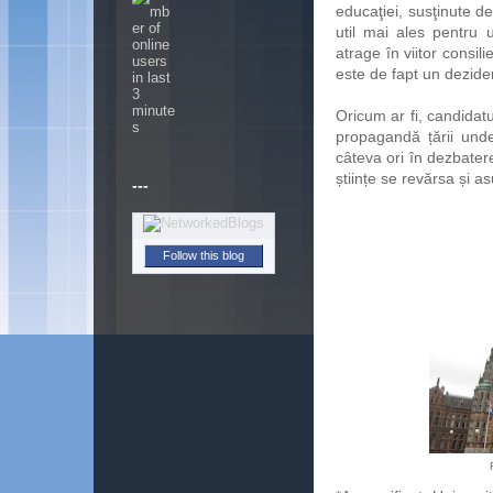
educaţiei, susţinute de
util mai ales pentru
atrage în viitor consil
este de fapt un dezid
Oricum ar fi, candidatu
propagandă țării und
câteva ori în dezbatere
științe se revărsa și as
---
Follow this blog