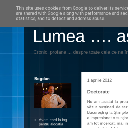
This site uses cookies from Google to deliver its servic
are shared with Google along with performance and secu
statistics, and to detect and address abuse.
Lumea …. aş
Cronici profane ... despre toate cele ce ne în
Bogdan
1 aprilie 2012
Doctorate
Nu am asistat la prea
văzut susţineri de te
Bucureşti şi la Ştiinţe
a impresionat o susţin
Avem card la ing
am tot încercat, mai î
pentru alocatia