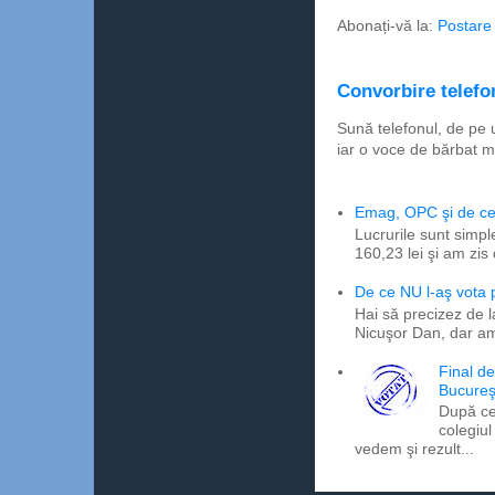
Abonați-vă la:
Postare
Convorbire telefon
Sună telefonul, de pe 
iar o voce de bărbat m
Emag, OPC şi de ce 
Lucrurile sunt simpl
160,23 lei şi am zis
De ce NU l-aş vota
Hai să precizez de l
Nicuşor Dan, dar am
Final d
Bucureş
După ce
colegiul
vedem şi rezult...