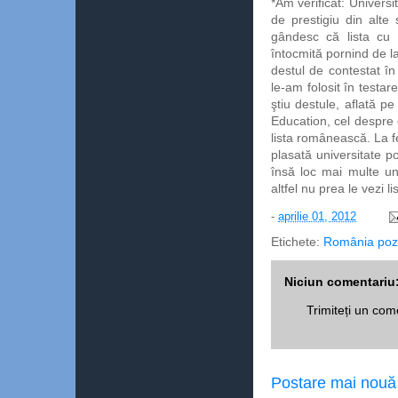
*Am verificat: Universi
de prestigiu din alte
gândesc că lista cu p
întocmită pornind de l
destul de contestat în
le-am folosit în testare
ştiu destule, aflată 
Education, cel despre 
lista românească. La f
plasată universitate 
însă loc mai multe un
altfel nu prea le vezi 
-
aprilie 01, 2012
Etichete:
România pozi
Niciun comentariu
Trimiteți un com
Postare mai nouă