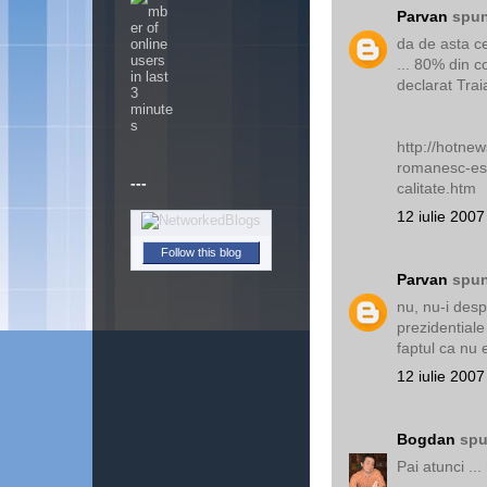
Parvan
spun
da de asta ce
... 80% din c
declarat Trai
http://hotne
romanesc-este
---
calitate.htm
12 iulie 2007
Follow this blog
Parvan
spun
nu, nu-i desp
prezidentiale
faptul ca nu 
12 iulie 2007
Bogdan
spu
Pai atunci ...