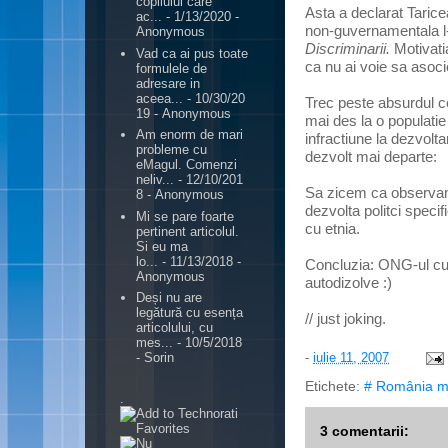
copilului care
Asta a declarat Taric
ac...
- 1/13/2020
-
non-guvernamentala l
Anonymous
Discriminarii.
Motivati
Vad ca ai pus toate
ca nu ai voie sa asocie
formulele de
adresare in
aceea...
- 10/30/20
Trec peste absurdul ce
19
- Anonymous
mai des la o populati
Am enorm de mari
infractiune la dezvolta
probleme cu
dezvolt mai departe:
eMagul. Comenzi
neliv...
- 12/10/201
Sa zicem ca observam 
8
- Anonymous
dezvolta politci spec
Mi se pare foarte
cu etnia.
pertinent articolul.
Si eu ma
lo...
- 11/13/2018
-
Concluzia: ONG-ul cu 
Anonymous
autodizolve :)
Deși nu are
legătură cu esența
// just joking.
articolului, cu
mes...
- 10/5/2018
-
iulie 11, 2007
- Sorin
Etichete:
# România m
.
3 comentarii: