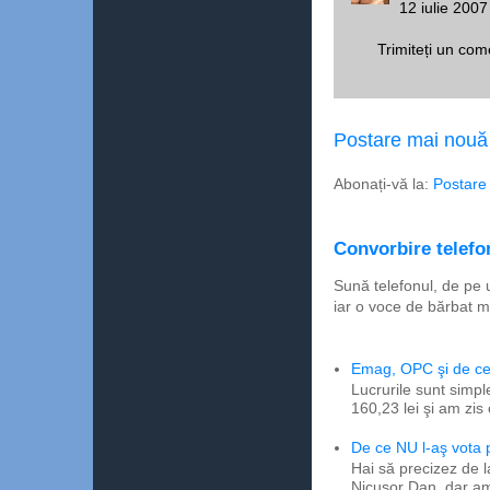
12 iulie 2007
Trimiteți un com
Postare mai nouă
Abonați-vă la:
Postare
Convorbire telefon
Sună telefonul, de pe 
iar o voce de bărbat m
Emag, OPC şi de ce 
Lucrurile sunt simpl
160,23 lei şi am zis
De ce NU l-aş vota
Hai să precizez de l
Nicuşor Dan, dar am