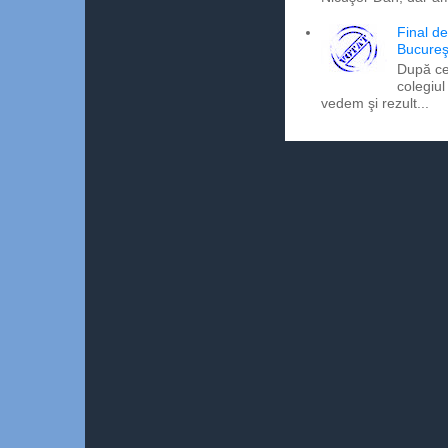
Final d
Bucureş
După ce
colegiul
vedem şi rezult...