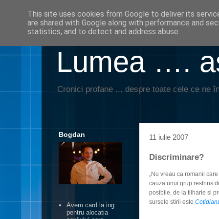
This site uses cookies from Google to deliver its servic
are shared with Google along with performance and secu
statistics, and to detect and address abuse.
Lumea …. aş
Cronici profane ... despre toate cele ce ne în
Bogdan
11 iulie 2007
Discriminare?
„Nu vreau ca romanii care 
cauza unui grup restrins de
posibile, de la tilharie si p
sursele stirii este
Cotidian
Avem card la ing
pentru alocatia