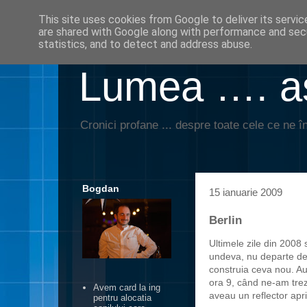
This site uses cookies from Google to deliver its servic
are shared with Google along with performance and secu
statistics, and to detect and address abuse.
Lumea …. aş
Cronici profane ... despre toate cele ce ne în
Bogdan
15 ianuarie 2009
Berlin
Ultimele zile din 2008 
undeva, nu departe de
construia ceva nou. Au
ora 9, când ne-am trezi
Avem card la ing
aveau un reflector apr
pentru alocatia