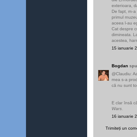
exterioara, d
De fapt, m-a 
primul muzeu
aceea l-au eg
Cat despre cu
dimineata. La 
acestea, har
15 ianuarie 
Bogdan
spu
@Claudiu: Aaa
mea s-a prod
că nu sunt t
E clar însă c
Wars
.
16 ianuarie 
Trimiteți un com