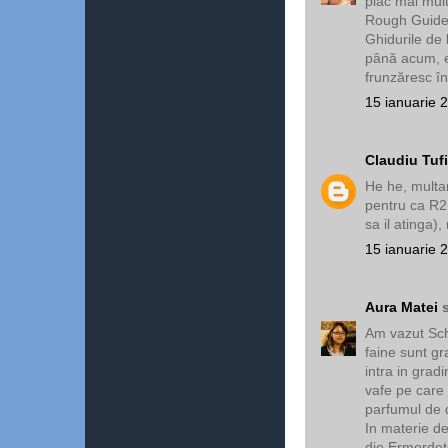
plac mai mult
Rough Guide 
Ghidurile de
până acum, e
frunzăresc î
15 ianuarie 
Claudiu Tuf
He he, multam
pentru ca R2D
sa il atinga),
15 ianuarie 
Aura Matei
s
Am vazut Schl
faine sunt gr
intra in grad
vafe pe care 
parfumul de 
In materie d
die Ermordet