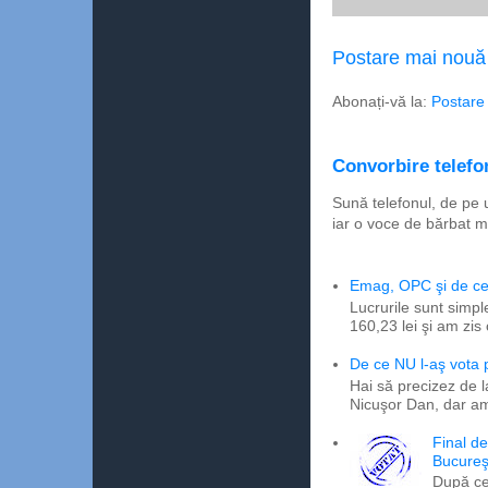
Postare mai nouă
Abonați-vă la:
Postare
Convorbire telefon
Sună telefonul, de pe 
iar o voce de bărbat m
Emag, OPC şi de ce 
Lucrurile sunt simpl
160,23 lei şi am zis
De ce NU l-aş vota
Hai să precizez de l
Nicuşor Dan, dar am
Final d
Bucureş
După ce