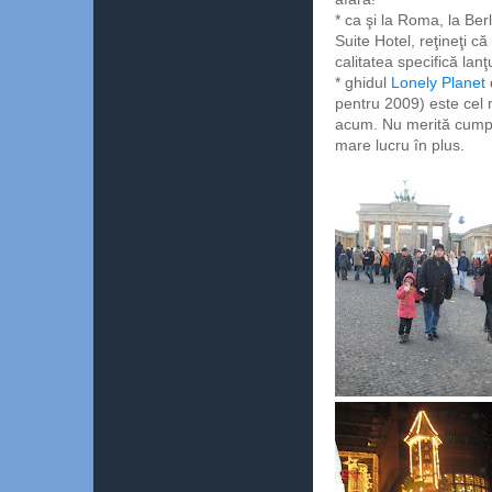
* ca şi la Roma, la Be
Suite Hotel, reţineţi că
calitatea specifică lanţ
* ghidul
Lonely Planet
pentru 2009) este cel 
acum. Nu merită cumpă
mare lucru în plus.