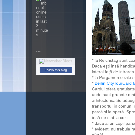
---
* la Reichstag sunt cozi
Dacă eşti însă handicap
Follow this blog
lateral faţă de intrare
* la Pergamon cozile s
*
Berlin CityTourCard
Cardul oferă gratuitat
unde sunt grupate mai
arhitectonic. Se adaug
transportul în comun, r
parcă şi la operă. Sp
însă de s
tat la cozi.
* dacă ai un copil până
* evident, nu trebuie r
afară!