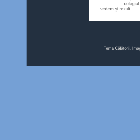
colegiul
vedem şi rezult...
Tema Călătorii. Ima