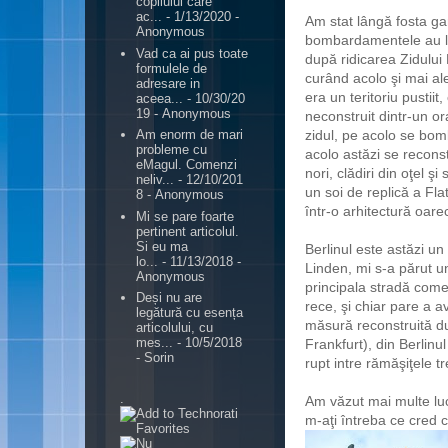
copilului care
ac...
- 1/13/2020
-
Am stat lângă fosta g
Anonymous
bombardamentele au lăs
Vad ca ai pus toate
după ridicarea Zidulu
i
formulele de
curând acolo şi mai al
adresare in
era un teritoriu pustiit,
aceea...
- 10/30/20
19
- Anonymous
neconstruit dintr-un o
zidul, pe acolo se bom
Am enorm de mari
probleme cu
acolo astăzi se recons
eMagul. Comenzi
nori, clădiri din oţel şi 
neliv...
- 12/10/201
un soi de replică a Fla
8
- Anonymous
într-o arhitectură oar
Mi se pare foarte
pertinent articolul.
Si eu ma
Berlinul este astăzi un
lo...
- 11/13/2018
-
Linden, mi s-a părut u
Anonymous
principala stradă come
Deși nu are
rece, şi chiar pare a 
legătură cu esența
măsură reconstruită du
articolului, cu
mes...
- 10/5/2018
Frankfurt), din Berlinu
- Sorin
rupt intre rămăşiţele 
.
Am văzut mai multe luc
m-aţi întreba ce cred c