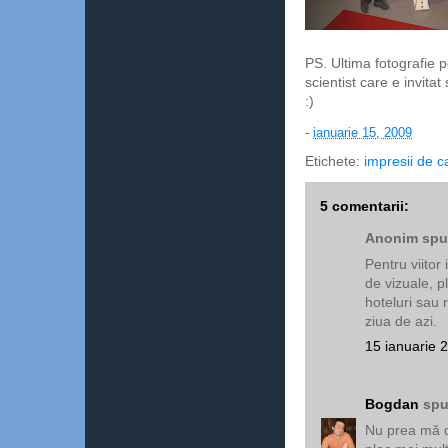
PS. Ultima fotografie p
scientist care e invita
:)
-
ianuarie 15, 2009
Etichete:
impresii de c
5 comentarii:
Anonim spun
Pentru viitor
de vizuale, p
hoteluri sau 
ziua de azi.
15 ianuarie 
Bogdan
spu
Nu prea mă d