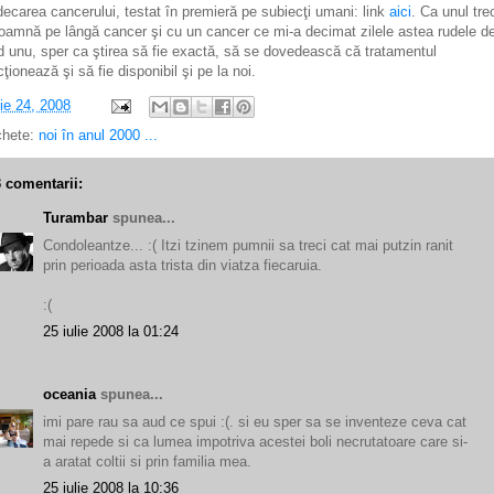
decarea cancerului, testat în premieră pe subiecţi umani: link
aici
. Ca unul tre
toamnă pe lângă cancer şi cu un cancer ce mi-a decimat zilele astea rudele d
d unu, sper ca ştirea să fie exactă, să se dovedească că tratamentul
cţionează şi să fie disponibil şi pe la noi.
lie 24, 2008
chete:
noi în anul 2000 ...
3 comentarii:
Turambar
spunea...
Condoleantze... :( Itzi tzinem pumnii sa treci cat mai putzin ranit
prin perioada asta trista din viatza fiecaruia.
:(
25 iulie 2008 la 01:24
oceania
spunea...
imi pare rau sa aud ce spui :(. si eu sper sa se inventeze ceva cat
mai repede si ca lumea impotriva acestei boli necrutatoare care si-
a aratat coltii si prin familia mea.
25 iulie 2008 la 10:36