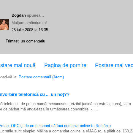
Bogdan
spunea...
Mulţam amândurora!
25 iulie 2008 la 13:35
Trimiteți un comentariu
stare mai nouă
Pagina de pornire
Postare mai ve
nați-vă la:
Postare comentarii (Atom)
vorbire telefonică cu ... un hoț??
ă telefonul, de pe un număr necunoscut, vizibil (adică nu este ascuns), iar o
e de bărbat mă angajează în următoarea convorbire: - ...
Emag, OPC şi de ce e riscant să faci comenzi online în România
Lucrurile sunt simple: Mălina a comandat online la eMAG.ro, a plătit cei 160,2