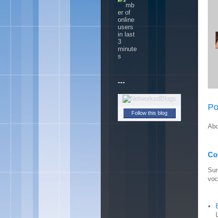
---
Po
Follow this blog
Abo
Con
Sun
voc