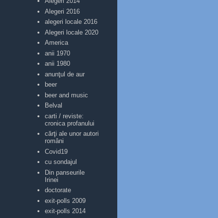
Alegeri 2014
Alegeri 2016
alegeri locale 2016
Alegeri locale 2020
America
anii 1970
anii 1980
anunţul de aur
beer
beer and music
Belval
carti / reviste:
cronica profanului
cărţi ale unor autori
români
Covid19
cu sondajul
Din panseurile
Irinei
doctorate
exit-polls 2009
exit-polls 2014