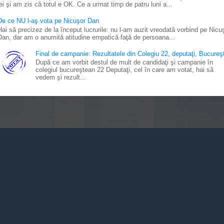
lei şi am zis că totul e OK. Ce a urmat timp de patru luni a...
De ce NU l-aş vota pe Nicuşor Dan
Hai să precizez de la început lucrurile: nu l-am auzit vreodată vorbind pe Nicu
Dan, dar am o anumită atitudine empatică faţă de persoana...
Final de campanie: Rezultatele din Colegiu 22, deputaţi, Bucureşt
După ce am vorbit destul de mult de candidaţi şi campanie în
colegiul bucureştean 22 Deputaţi, cel în care am votat, hai să
vedem şi rezult...