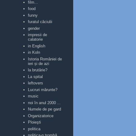
film...
food
funny
furatul căciulii
gender
impresii de
calatorie
in English
in Koln
Istoria României de
ieri și de azi
la brutărie?
La spital
leftovers
Lucruri mărunte?
music
noi în anul 2000 ...
Numele de pe gard
Organizatorice
Ploieşti
politica
politica-n trombă