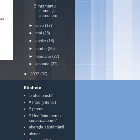
Simţământul
istoriei şi
ultimul om
şor
►
iunie
(17)
►
mai
(23)
i
►
aprilie
(18)
►
martie
(29)
►
februarie
(27)
►
ianuarie
(22)
►
2007
(97)
Etichete
'profesionistii'
# Intro (intentii)
# promo
# România mereu
surprinzătoare?
aberaţia săptămânii
alegeri