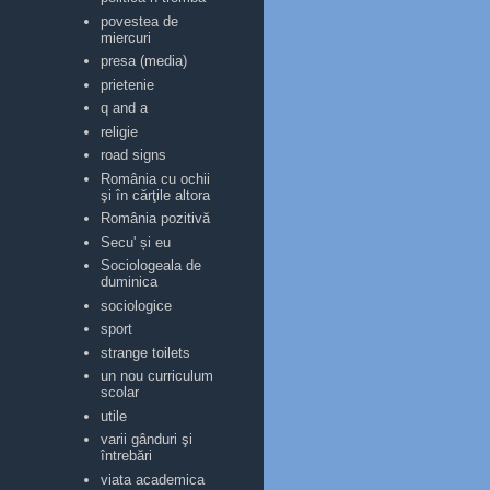
povestea de
miercuri
presa (media)
prietenie
q and a
religie
road signs
România cu ochii
şi în cărţile altora
România pozitivă
Secu' și eu
Sociologeala de
duminica
sociologice
sport
strange toilets
un nou curriculum
scolar
utile
varii gânduri şi
întrebări
viata academica