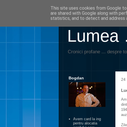
This site uses cookies from Google to 
are shared with Google along with per
statistics, and to detect and address 
Lumea …
Cronici profane ... despre to
Bogdan
24 
Luc
Am 
din
194
auz
Avem card la ing
pentru alocatia
Zil