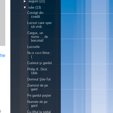
►
august
(21)
▼
iulie
(13)
Covrigii din
coadă
Lucruri care sper
să vină
Cargus, un
nume … de
boicotat!
Lucrurile
Nu e ca-n filme :
che
(
Curierul şi gardul
Philip K. Dick:
Ubik
Domnul Ştie-Tot
Ziaristul de pe
gard
Pe gardul poştei
Numele de pe
gard
3
Cu liftul la spital