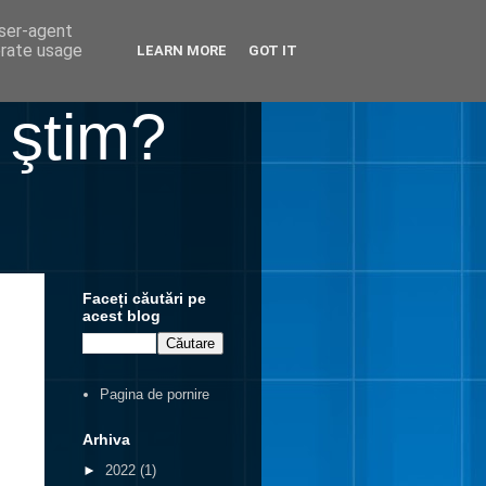
user-agent
erate usage
LEARN MORE
GOT IT
 ştim?
Faceți căutări pe
acest blog
Pagina de pornire
Arhiva
►
2022
(1)