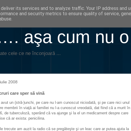
deliver its services and to analyze traffic. Your IP address and 
formance and security metrics to ensure quality of service, gen
abuse.
. aşa cum nu o
ate cele ce ne înconjoară ...
iulie 2008
ruri care sper să vină
avut un (stră-)unchi, pe care nu l-am cunoscut niciodată, şi pe care nici unul
tre membrii în viaţă ai familiei nu l-a cunoscut vreodată, dat fiind că a murit în
6, de tuberculoză, sperând că va ajunge şi la el un medicament despre care
ise că ar exista: penicilina.
ele trecute am auzit la radio că se pregăteşte şi un leac care ar putea ajuta la