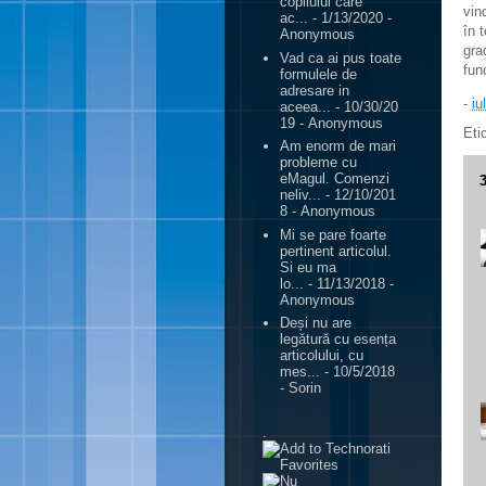
copilului care
vin
ac...
- 1/13/2020
-
în 
Anonymous
gra
Vad ca ai pus toate
fun
formulele de
adresare in
-
iu
aceea...
- 10/30/20
19
- Anonymous
Eti
Am enorm de mari
probleme cu
eMagul. Comenzi
neliv...
- 12/10/201
8
- Anonymous
Mi se pare foarte
pertinent articolul.
Si eu ma
lo...
- 11/13/2018
-
Anonymous
Deși nu are
legătură cu esența
articolului, cu
mes...
- 10/5/2018
- Sorin
.