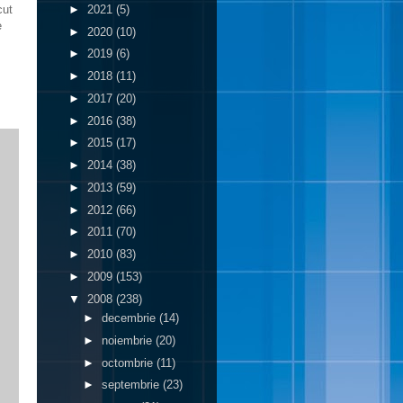
►
2021
(5)
cut
e
►
2020
(10)
►
2019
(6)
►
2018
(11)
►
2017
(20)
►
2016
(38)
►
2015
(17)
►
2014
(38)
►
2013
(59)
►
2012
(66)
►
2011
(70)
►
2010
(83)
►
2009
(153)
▼
2008
(238)
►
decembrie
(14)
►
noiembrie
(20)
►
octombrie
(11)
►
septembrie
(23)