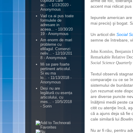
arme de foc, toleranţă
copilului care
ac...
- 1/13/2020
-
accent mai ridicat pus
Anonymous
Vad ca ai pus toate
Iepurele american are ş
formulele de
mai precis) şi bogat. S
adresare in
aceea...
- 10/30/20
19
- Anonymous
Un articol din
Social S
semne de întrebare, vizi
Am enorm de mari
probleme cu
eMagul. Comenzi
John Komlos, Benjamin E
neliv...
- 12/10/201
Remarkable Relative Decl
8
- Anonymous
Social Science Quarterly
Mi se pare foarte
pertinent articolul.
Si eu ma
Textul observă stagnar
lo...
- 11/13/2018
-
comparaţie cu ce se în
Anonymous
sistemului de bunăsta
Deși nu are
(un rezumat este dispon
legătură cu esența
are diverse puncte nev
articolului, cu
mes...
- 10/5/2018
înălţimii medii peste 
- Sorin
citit cu atenţie încă,
că a ajuns deja să fie 
.
cale similară lui
Bowlin
Nu ar fi rău, pentru ade