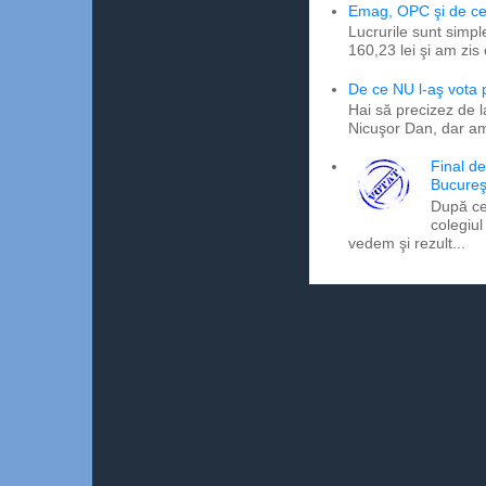
Emag, OPC şi de ce 
Lucrurile sunt simpl
160,23 lei şi am zis
De ce NU l-aş vota
Hai să precizez de l
Nicuşor Dan, dar am
Final d
Bucureş
După ce
colegiul
vedem şi rezult...