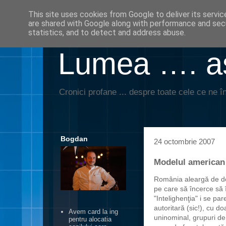
This site uses cookies from Google to deliver its servic
are shared with Google along with performance and secu
statistics, and to detect and address abuse.
Lumea …. aş
Cronici profane ... despre toate cele ce ne în
Bogdan
24 octombrie 2007
Modelul american
România aleargă de de
pe care să încerce să î
"Intelighenţia" i se pa
autoritară (sic!), cu do
Avem card la ing
uninominal, grupuri de l
pentru alocatia