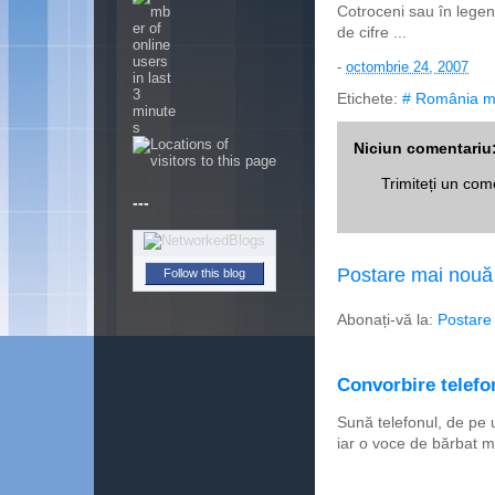
Cotroceni sau în legend
de cifre ...
-
octombrie 24, 2007
Etichete:
# România m
Niciun comentariu
Trimiteți un com
---
Follow this blog
Postare mai nouă
Abonați-vă la:
Postare
Convorbire telefon
Sună telefonul, de pe 
iar o voce de bărbat m