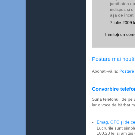
jumătatea ope
indispus şi s
aşa de încet 
7 iulie 2009 
Trimiteți un com
Postare mai nouă
Abonați-vă la:
Postare
Convorbire telefon
Sună telefonul, de pe 
iar o voce de bărbat m
Emag, OPC şi de ce 
Lucrurile sunt simpl
160,23 lei şi am zis