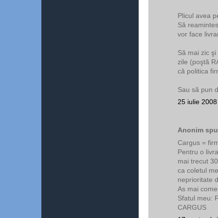
Plicul avea pe
Să reamintes
vor face livr
Să mai zic şi
zile (poştă R
că politica fi
Sau să pun d
25 iulie 2008
Anonim spun
Cargus = fi
Pentru o livr
mai trecut 3
ca coletul me
neprioritate 
As mai coment
Sfatul meu:
CARGUS