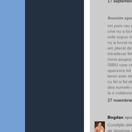
17 septembri
Anonim spun
imi pare rau 
cine nu a luc
este supus cu
nu a lucrat n
am plecat din
intradevar fe
noroi asupra 
SIBIU care cr
spanzura tot 
teren este st
cu fel si fel
dea numele c
la o colabor
27 noiembrie
Bogdan
spu
Condiţiile di
de dispense p