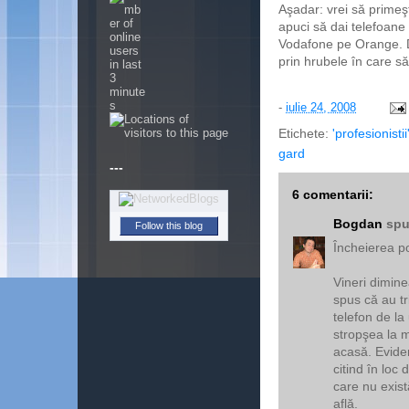
Aşadar: vrei să primeşt
apuci să dai telefoane
Vodafone pe Orange. Du
prin hrubele în care săl
-
iulie 24, 2008
Etichete:
'profesionistii
---
gard
6 comentarii:
Follow this blog
Bogdan
spu
Încheierea po
Vineri dimine
spus că au tr
telefon de la
stropşea la m
acasă. Evident
citind în loc
care nu exist
află.