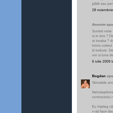
plătit sau pen
28 noiembrie
Anonim spun
Sunteti nist
si in dos ? D
ai treaba ? d
trimis coletu
iti trebuie. D
vor si luna d
6 iulie 2009 
Bogdan
spu
Stimabile ano
Neîndeplinire
contractului r
Eu înţeleg c
v-aţi face da