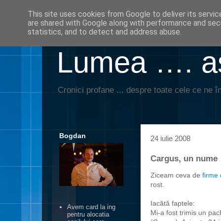
This site uses cookies from Google to deliver its servic
are shared with Google along with performance and secu
statistics, and to detect and address abuse.
Lumea …. aş
Cronici profane ... despre toate cele ce ne în
Bogdan
24 iulie 2008
Cargus, un nume 
Ziceam ceva de
firme 
rost.
Iacătă faptele:
Avem card la ing
Mi-a fost trimis un pac
pentru alocatia