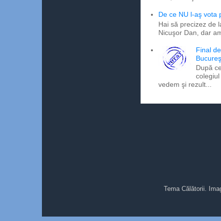
De ce NU l-aş vota
Hai să precizez de l
Nicuşor Dan, dar am
Final d
Bucureş
După ce
colegiul
vedem şi rezult...
Tema Călătorii. Ima