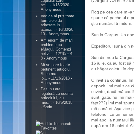
(Cargus). Azi este 24 iu
copilului care
ac...
- 1/13/2020
-
Anonymous
Rog pe cea care mi-a t
Vad ca ai pus toate
spune că pachetul e pr
formulele de
ştiu numărul trimiterii.
adresare in
aceea...
- 10/30/20
19
- Anonymous
Sun la Cargus. Un oper
Am enorm de mari
probleme cu
Expeditorul sună din no
eMagul. Comenzi
neliv...
- 12/10/201
Sun din nou la Cargus.
8
- Anonymous
16 iulie, că au fost să
Mi se pare foarte
au băgat coletul în de
pertinent articolul.
Si eu ma
lo...
- 11/13/2018
-
O invit să continue. Îm
Anonymous
depozit. Îmi mai zice 
Deși nu are
cuvinte, dacă mă caută
legătură cu esența
sunt, gata, nu îmi mai 
articolului, cu
mes...
- 10/5/2018
fapt???) Îmi mai spun
- Sorin
mă sună ei. Aşa zice 
telefonul, cu un număr
.
mai apoi la numărul ăla
după ora 16 coletul. A