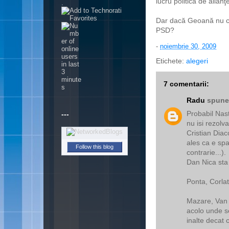
lucru politica de alianţ
.
Dar dacă Geoană nu câş
PSD?
-
noiembrie 30, 2009
Etichete:
alegeri
7 comentarii:
Radu
spunea
Probabil Nast
---
nu isi rezolv
Cristian Diac
ales ca e spa
Follow this blog
contrarie...).
Dan Nica sta 
Ponta, Corlat
Mazare, Van G
acolo unde s
inalte decat 