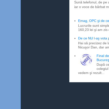
Sună telefonul, de pe 
iar o voce de bărbat m
Emag, OPC şi de ce 
Lucrurile sunt simpl
160,23 lei şi am zis
De ce NU l-aş vota
Hai să precizez de l
Nicuşor Dan, dar am
Final d
Bucureş
După ce
colegiul
vedem şi rezult...