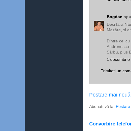
Bogdan
spu
Deci fără Nă
Mazăre, și al
Dintre cei c
Andronescu. C
Sârbu, plus 
1 decembrie 
Trimiteți un com
Postare mai nouă
Abonați-vă la:
Postare
Convorbire telefon