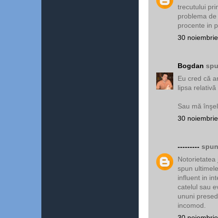
trecutului pr
problema de 
procente in p
30 noiembrie
Bogdan
spu
Eu cred că a
lipsa relativă
Sau mă înşel 
30 noiembrie
---------
spune
Notorietatea 
spun ultimele
influent in in
catelul sau e
ununi presedi
incomod.
30 noiembrie