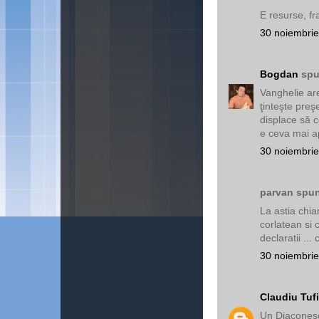
E resurse, fr
30 noiembrie
Bogdan
spu
Vanghelie are
ţinteşte preş
displace să c
e ceva mai ap
30 noiembrie
parvan spun
La astia chia
corlatean si 
declaratii ..
30 noiembrie
Claudiu Tuf
Un Diaconesc