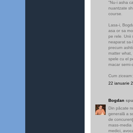
"Nu-i asha ca.
nuantzate shi 
course.
Lasa-i, Bogda
asa or sa moa
pe rele. Unii 
neaparat sa-l
precum ashtia
matter what, 
spele cu el p
macar semi-
Cum ziceam: ar
22 ianuarie 
Bogdan
spu
Din păcate n
generală a so
de concurenţă
mass-media (c
medici, avocaţ