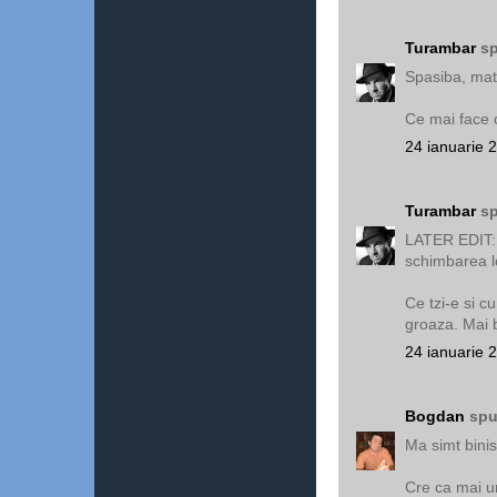
Turambar
sp
Spasiba, mat
Ce mai face 
24 ianuarie 
Turambar
sp
LATER EDIT: 
schimbarea lo
Ce tzi-e si 
groaza. Mai 
24 ianuarie 
Bogdan
spu
Ma simt biniso
Cre ca mai u