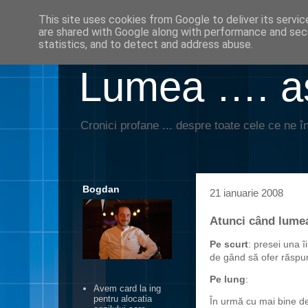
This site uses cookies from Google to deliver its servic
are shared with Google along with performance and secu
statistics, and to detect and address abuse.
Lumea …. aş
Cronici profane ... despre toate cele ce ne în
Bogdan
21 ianuarie 2008
Atunci când lumea
Pe scurt
: presei una î
de gând să ofer răspun
Pe lung
:
Avem card la ing
pentru alocatia
În urmă cu mai bine de