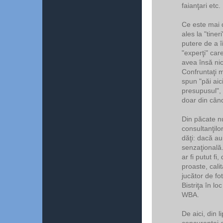
faianţari etc.
Ce este mai 
ales la "tiner
putere de a îi
"experţi" car
avea însă nic
Confruntaţi m
spun "păi ai
presupusul", 
doar din când
Din păcate nu
consultanţilor
dăţi: dacă au
senzaţională.
ar fi putut f
proaste, calit
jucător de fo
Bistriţa în l
WBA.
De aici, din 
concurenţei e