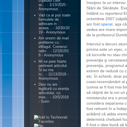
copilului care
însoţesc la un intervi
ac...
- 1/13/2020
-
Stării de Sănătate. Ev
Anonymous
întâlnit cu reporterul E
Vad ca ai pus toate
octombrie 2007 (săp
formulele de
adresare in
am fost
operat
, aşa c
aceea...
- 10/30/20
vedea are mare importa
19
- Anonymous
de la profesorul
Dumit
Am enorm de mari
probleme cu
Interviul a decurs atu
eMagul. Comenzi
pricina este un eşec, c
neliv...
- 12/10/201
că lucrurile nu stau c
8
- Anonymous
prevenţia şi cercetarea
Mi se pare foarte
prevenţia, programul a
pertinent articolul.
Si eu ma
extrem de redusă cu ca
lo...
- 11/13/2018
-
etc. În schimb, doar pa
Anonymous
cvasi-recensământ al p
Deși nu are
cumva ar fi fost mai 
legătură cu esența
să obţină de la noi u
articolului, cu
mes...
- 10/5/2018
ministerului era o pros
- Sorin
considera separarea c
fost reticent în a îndep
.
arătând că atâta vreme
determină cheltuieli fo
fi fost o i
dee bună să l