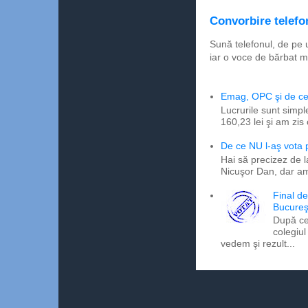
Convorbire telefon
Sună telefonul, de pe 
iar o voce de bărbat m
Emag, OPC şi de ce 
Lucrurile sunt simpl
160,23 lei şi am zis
De ce NU l-aş vota
Hai să precizez de l
Nicuşor Dan, dar am
Final d
Bucureş
După ce
colegiul
vedem şi rezult...