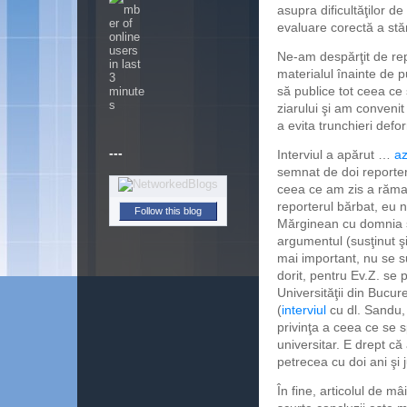
asupra dificultăţilor d
evaluare corectă a stăr
Ne-am despărţit de re
materialul înainte de 
să publice tot ceea ce 
ziarului şi am conveni
a evita trunchieri defo
---
Interviul a apărut …
az
semnat de doi reporter
ceea ce am zis a rămas
reporterul bărbat, eu 
Follow this blog
Mărginean cu domnia sa
argumentul (susţinut ş
mai important, nu se 
dorit, pentru Ev.Z. se
Universităţii din Bucur
(
interviul
cu dl. Sandu, 
privinţa a ceea ce se s
universitar. E drept că
petrecea cu doi ani şi
În fine, articolul de mâ