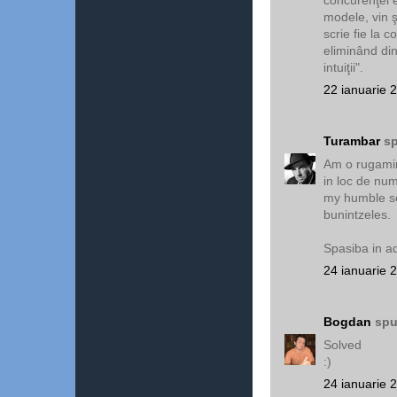
modele, vin ş
scrie fie la c
eliminând din
intuiţii".
22 ianuarie 
Turambar
sp
Am o rugamin
in loc de num
my humble sel
bunintzeles.
Spasiba in a
24 ianuarie 
Bogdan
spu
Solved
:)
24 ianuarie 