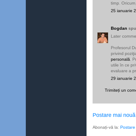
timp. Oricum
25 ianuarie 
Bogdan
spu
Later commen
Profesorul D
privind poziţ
personală
. P
utile în ce 
evaluare a pr
29 ianuarie 
Trimiteți un com
Postare mai nouă
Abonați-vă la:
Postare