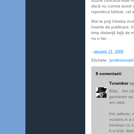
scurte concluzii este m
dacă nu cumva acest art
reporterul bărbat, cel al
Mai te poţi întreba mul
înainte de publicare, în
timp distanţă faţă de m
nu o fac …
-
ianuarie 21, 2008
Etichete:
'profesionistii
8 comentarii:
Turambar
sp
Mda... Am cit
gandeam sa te
am uitat.
Intr-adevar, d
voastra in a-
intrebari cu 
fi si trist, fe