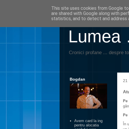
This site uses cookies from Google to 
are shared with Google along with per
statistics, and to detect and address 
Lumea …
Cronici profane ... despre to
Bogdan
21 
Atu
Pe 
gân
Pe 
Avem card la ing
În 
pentru alocatia