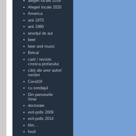
alegeri locale 2016
Alegeri locale 2020
America
anii 1970
anii 1980
anunţul de aur
beer
beer and music
Belval
carti / reviste:
cronica profanului
cărţi ale unor autori
români
Covid19
cu sondajul
Din panseurile
Irinei
doctorate
exit-polls 2009
exit-polls 2014
film...
food