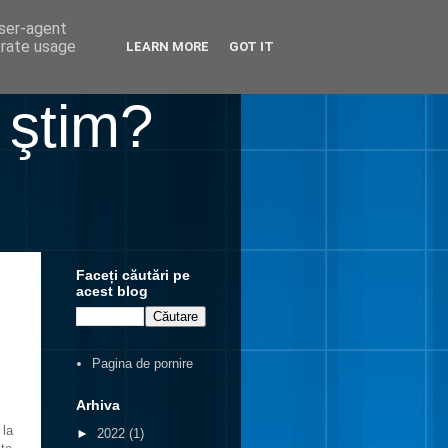
user-agent
erate usage
LEARN MORE
GOT IT
 ştim?
Faceți căutări pe
acest blog
Pagina de pornire
Arhiva
 la
►
2022
(1)