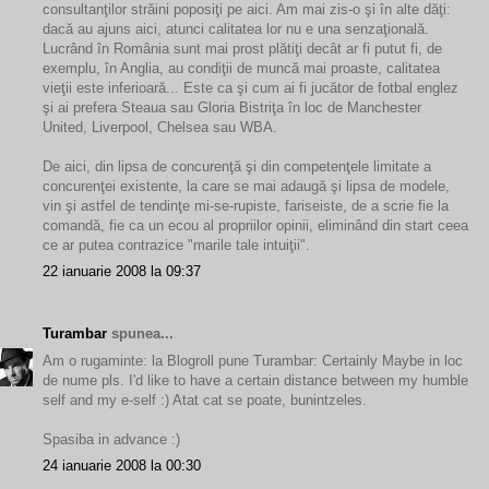
consultanţilor străini poposiţi pe aici. Am mai zis-o şi în alte dăţi:
dacă au ajuns aici, atunci calitatea lor nu e una senzaţională.
Lucrând în România sunt mai prost plătiţi decât ar fi putut fi, de
exemplu, în Anglia, au condiţii de muncă mai proaste, calitatea
vieţii este inferioară... Este ca şi cum ai fi jucător de fotbal englez
şi ai prefera Steaua sau Gloria Bistriţa în loc de Manchester
United, Liverpool, Chelsea sau WBA.
De aici, din lipsa de concurenţă şi din competenţele limitate a
concurenţei existente, la care se mai adaugă şi lipsa de modele,
vin şi astfel de tendinţe mi-se-rupiste, fariseiste, de a scrie fie la
comandă, fie ca un ecou al propriilor opinii, eliminând din start ceea
ce ar putea contrazice "marile tale intuiţii".
22 ianuarie 2008 la 09:37
Turambar
spunea...
Am o rugaminte: la Blogroll pune Turambar: Certainly Maybe in loc
de nume pls. I'd like to have a certain distance between my humble
self and my e-self :) Atat cat se poate, bunintzeles.
Spasiba in advance :)
24 ianuarie 2008 la 00:30