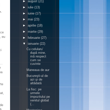
►
august
(21)
►
iulie
(13)
►
iunie
(17)
►
mai
(23)
►
aprilie
(18)
►
martie
(29)
 ce
, eu
►
februarie
(27)
▼
ianuarie
(22)
Cu celularu’
ci
după mine,
mă respect
cum se
 …
cuvinte
r
Maneaua de aur
ea
Bucureşti-ul de
azi şi de
altădată
rte
La fisc: pe
at,
urmele
impozitului pe
venitul global
(...
 de
ţă