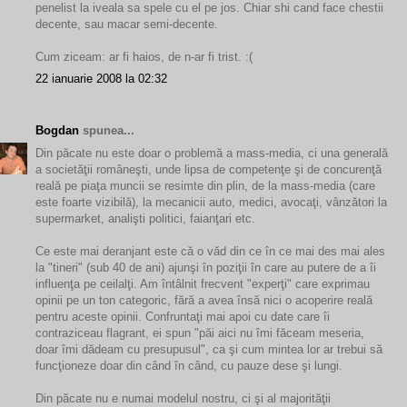
penelist la iveala sa spele cu el pe jos. Chiar shi cand face chestii
decente, sau macar semi-decente.
Cum ziceam: ar fi haios, de n-ar fi trist. :(
22 ianuarie 2008 la 02:32
Bogdan
spunea...
Din păcate nu este doar o problemă a mass-media, ci una generală
a societăţii româneşti, unde lipsa de competenţe şi de concurenţă
reală pe piaţa muncii se resimte din plin, de la mass-media (care
este foarte vizibilă), la mecanicii auto, medici, avocaţi, vânzători la
supermarket, analişti politici, faianţari etc.
Ce este mai deranjant este că o văd din ce în ce mai des mai ales
la "tineri" (sub 40 de ani) ajunşi în poziţii în care au putere de a îi
influenţa pe ceilalţi. Am întâlnit frecvent "experţi" care exprimau
opinii pe un ton categoric, fără a avea însă nici o acoperire reală
pentru aceste opinii. Confruntaţi mai apoi cu date care îi
contraziceau flagrant, ei spun "păi aici nu îmi făceam meseria,
doar îmi dădeam cu presupusul", ca şi cum mintea lor ar trebui să
funcţioneze doar din când în când, cu pauze dese şi lungi.
Din păcate nu e numai modelul nostru, ci şi al majorităţii