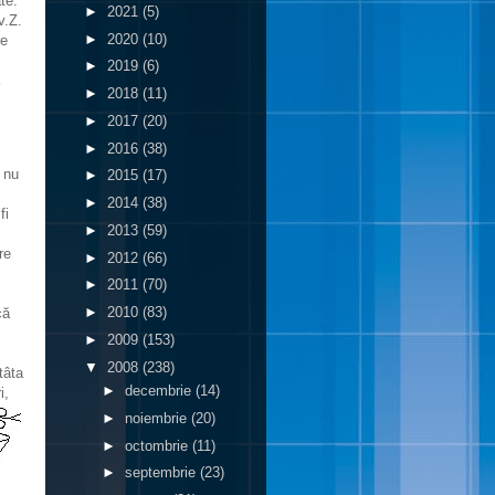
te.
►
2021
(5)
v.Z.
►
2020
(10)
re
►
2019
(6)
►
2018
(11)
►
2017
(20)
►
2016
(38)
e nu
►
2015
(17)
►
2014
(38)
fi
►
2013
(59)
re
►
2012
(66)
►
2011
(70)
►
2010
(83)
că
►
2009
(153)
▼
2008
(238)
tâta
►
decembrie
(14)
i,
►
noiembrie
(20)
►
octombrie
(11)
►
septembrie
(23)