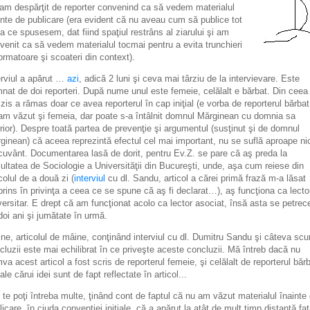
am despărţit de reporter convenind ca să vedem materialul
inte de publicare (era evident că nu aveau cum să publice tot
a ce spusesem, dat fiind spaţiul restrâns al ziarului şi am
venit ca să vedem materialul tocmai pentru a evita trunchieri
ormatoare şi scoateri din context).
erviul a apărut …
azi
, adică 2 luni şi ceva mai târziu de la intervievare. Este
nat de doi reporteri. După nume unul este femeie, celălalt e bărbat. Din ceea
zis a rămas doar ce avea reporterul în cap iniţial (e vorba de reporterul bărbat
am văzut şi femeia, dar poate s-a întâlnit domnul Mărginean cu domnia sa
erior). Despre toată partea de prevenţie şi argumentul (susţinut şi de domnul
ginean) că aceea reprezintă efectul cel mai important, nu se suflă aproape ni
cuvânt. Documentarea lasă de dorit, pentru Ev.Z. se pare că aş preda la
ultatea de Sociologie a Universităţii din Bucureşti, unde, aşa cum reiese din
icolul de a două zi (
interviul
cu dl. Sandu, articol a cărei primă frază m-a lăsat
prins în privinţa a ceea ce se spune că aş fi declarat…), aş funcţiona ca lecto
versitar. E drept că am funcţionat acolo ca lector asociat, însă asta se petrec
doi ani şi jumătate în urmă.
fine, articolul de mâine, conţinând interviul cu dl.
Dumitru Sandu
şi câteva scu
cluzii este mai echilibrat în ce priveşte aceste concluzii. Mă întreb dacă nu
va acest articol a fost scris de reporterul femeie, şi celălalt de reporterul bărb
ale cărui idei sunt de fapt reflectate în articol...
 te poţi întreba multe, ţinând cont de faptul că nu am văzut materialul înainte
licare, în ciuda convenţiei iniţiale, că a apărut la atât de mult timp distanţă fa