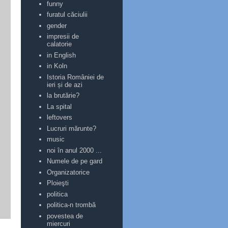
funny
furatul căciulii
gender
impresii de
calatorie
in English
in Koln
Istoria României de
ieri și de azi
la brutărie?
La spital
leftovers
Lucruri mărunte?
music
noi în anul 2000 ...
Numele de pe gard
Organizatorice
Ploieşti
politica
politica-n trombă
povestea de
miercuri