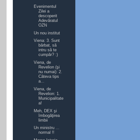
Evenimentul
Zilei a
descoperit
Adevăratul
OZN
Un nou institut
Viena: 3. Sunt
bărbat, să
intru să te
cumpăr? :)
Viena, de
Revelion (şi
nu numai): 2.
Câteva tips
a...
Viena, de
Revelion: 1.
Municipalitate
a!
Meh, DEX şi
îmbogăţirea
limbii
Un ministru ...
normal !!