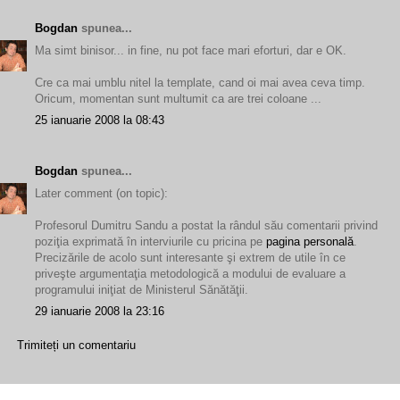
Bogdan
spunea...
Ma simt binisor... in fine, nu pot face mari eforturi, dar e OK.
Cre ca mai umblu nitel la template, cand oi mai avea ceva timp.
Oricum, momentan sunt multumit ca are trei coloane ...
25 ianuarie 2008 la 08:43
Bogdan
spunea...
Later comment (on topic):
Profesorul Dumitru Sandu a postat la rândul său comentarii privind
poziţia exprimată în interviurile cu pricina pe
pagina personală
.
Precizările de acolo sunt interesante şi extrem de utile în ce
priveşte argumentaţia metodologică a modului de evaluare a
programului iniţiat de Ministerul Sănătăţii.
29 ianuarie 2008 la 23:16
Trimiteți un comentariu