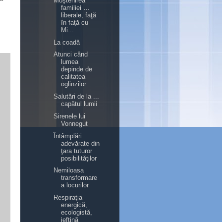
Moştenirea
familiei …
liberale, faţă
în faţă cu
Mi...
La coadă
Atunci când
lumea
depinde de
calitatea
oglinzilor
Salutări de la ...
capătul lumii
Sirenele lui
Vonnegut
Întâmplări
adevărate din
ţara tuturor
posibilităţilor
Nemiloasa
transformare
a locurilor
Respiraţia
energică,
ecologistă,
ieftină