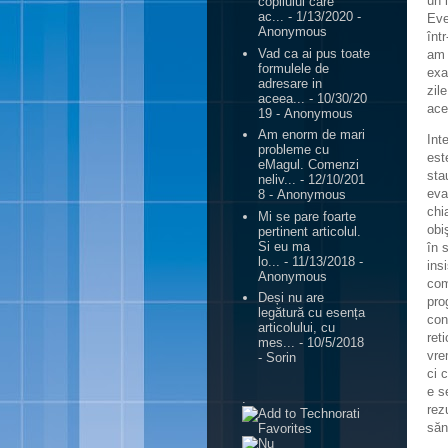
un 
copilului care
ac...
- 1/13/2020
-
Eve
Anonymous
înt
Vad ca ai pus toate
am 
formulele de
exa
adresare in
zil
aceea...
- 10/30/20
ace
19
- Anonymous
Am enorm de mari
Int
probleme cu
est
eMagul. Comenzi
sta
neliv...
- 12/10/201
eva
8
- Anonymous
chi
Mi se pare foarte
obi
pertinent articolul.
Si eu ma
în 
lo...
- 11/13/2018
-
ins
Anonymous
com
Deși nu are
pro
legătură cu esența
con
articolului, cu
ret
mes...
- 10/5/2018
vre
- Sorin
ci 
e s
.
rez
săn