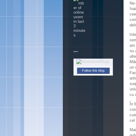
Ne-
îna
cee
con
def
Int
sem
am 
---
nu 
ult
Măr
un 
Follow this blog
Fac
art
sur
uni
cu 
În 
con
cum
cel 
Mai
pub