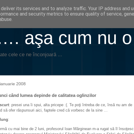
deliver its services and to analyze traffic. Your IP address and 
formance and security metrics to ensure quality of service, gen
abuse.
. aşa cum nu o
ate cele ce ne înconjoară ...
ianuarie 2008
nci când lumea depinde de calitatea oglinzilor
scurt
: presei una îi spui, alta pricepe :(. Te poţi întreba de ce, însă nu am de
d să ofer răspunsuri aici, faptele cred că vorbesc de la sine …
lung
:
urmă cu mai bine de 2 luni, profesorul Ioan Mărginean m-a rugat să îl însoţesc