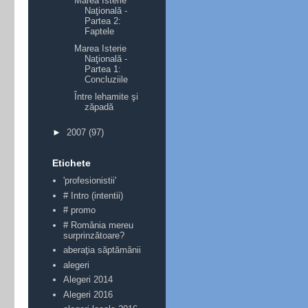
Marea Isterie
Naţională -
Partea 2:
Faptele
Marea Isterie
Naţională -
Partea 1:
Concluziile
Între lehamite şi
zăpadă
►
2007
(97)
Etichete
'profesionistii'
# Intro (intentii)
# promo
# România mereu
surprinzătoare?
aberaţia săptămânii
alegeri
Alegeri 2014
Alegeri 2016