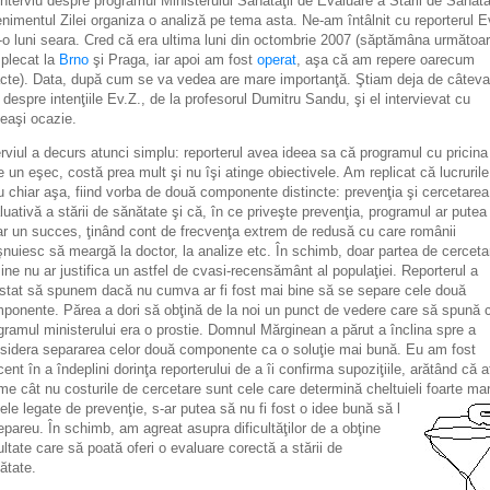
interviu despre programul Ministerului Sănătăţii de Evaluare a Stării de Sănăta
nimentul Zilei organiza o analiză pe tema asta. Ne-am întâlnit cu reporterul E
r-o luni seara. Cred că era ultima luni din octombrie 2007 (săptămâna următoa
plecat la
Brno
şi Praga, iar apoi am fost
operat
, aşa că am repere oarecum
cte). Data, după cum se va vedea are mare importanţă. Ştiam deja de câteva
e despre intenţiile Ev.Z., de la profesorul
Dumitru Sandu
, şi el intervievat cu
eaşi ocazie.
erviul a decurs atunci simplu: reporterul avea ideea sa că programul cu pricina
e un eşec, costă prea mult şi nu îşi atinge obiectivele. Am replicat că lucruril
u chiar aşa, fiind vorba de două componente distincte: prevenţia şi cercetarea
luativă a stării de sănătate şi că, în ce priveşte prevenţia, programul ar putea 
ar un succes, ţinând cont de frecvenţa extrem de redusă cu care românii
şnuiesc să meargă la doctor, la analize etc. În schimb, doar partea de cerceta
sine nu ar justifica un astfel de cvasi-recensământ al populaţiei. Reporterul a
istat să spunem dacă nu cumva ar fi fost mai bine să se separe cele două
ponente. Părea a dori să obţină de la noi un punct de vedere care să spună 
gramul ministerului era o prostie.
Domnul Mărginean a părut a înclina spre a
sidera separarea celor două componente ca o soluţie mai bună.
Eu am fost
icent în a îndeplini dorinţa reporterului de a îi confirma supoziţiile, arătând că a
me cât nu costurile de cercetare sunt cele care determină cheltuieli foarte mar
cele legate de prevenţie, s-ar putea să nu fi fost o i
dee bună să l
epareu. În schimb, am agreat asupra dificultăţilor de a obţine
ultate care să poată oferi o evaluare corectă a stării de
ătate.