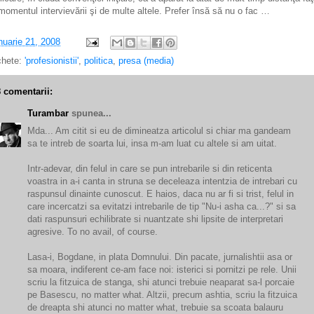
momentul intervievării şi de multe altele. Prefer însă să nu o fac …
nuarie 21, 2008
chete:
'profesionistii'
,
politica
,
presa (media)
8 comentarii:
Turambar
spunea...
Mda... Am citit si eu de dimineatza articolul si chiar ma gandeam
sa te intreb de soarta lui, insa m-am luat cu altele si am uitat.
Intr-adevar, din felul in care se pun intrebarile si din reticenta
voastra in a-i canta in struna se deceleaza intentzia de intrebari cu
raspunsul dinainte cunoscut. E haios, daca nu ar fi si trist, felul in
care incercatzi sa evitatzi intrebarile de tip "Nu-i asha ca...?" si sa
dati raspunsuri echilibrate si nuantzate shi lipsite de interpretari
agresive. To no avail, of course.
Lasa-i, Bogdane, in plata Domnului. Din pacate, jurnalishtii asa or
sa moara, indiferent ce-am face noi: isterici si pornitzi pe rele. Unii
scriu la fitzuica de stanga, shi atunci trebuie neaparat sa-l porcaie
pe Basescu, no matter what. Altzii, precum ashtia, scriu la fitzuica
de dreapta shi atunci no matter what, trebuie sa scoata balauru