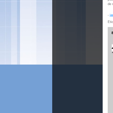
de 
-
ia
Eti